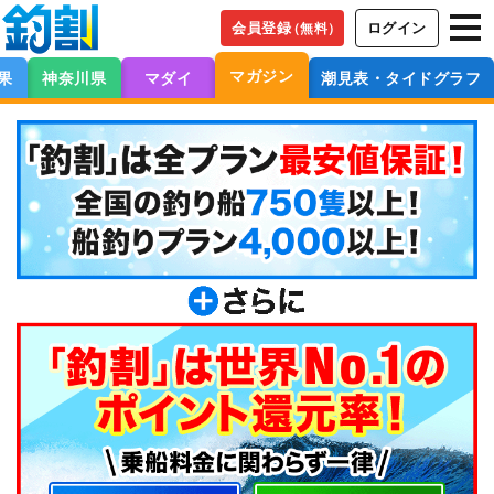
会員登録
ログイン
（無料）
マガジン
果
神奈川県
マダイ
潮見表・タイドグラフ