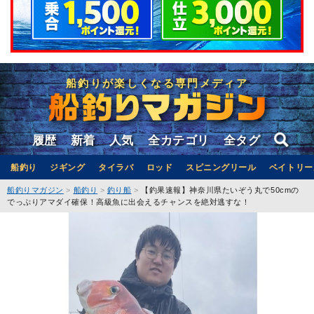
船釣りが楽しくなる専門メディア
履歴
新着
人気
全カテゴリ
全タグ
船釣り
ジギング
タイラバ
ロッド
スピニングリール
ベイトリー
船釣りマガジン
船釣り
釣り船
【釣果速報】神奈川県たいぞう丸で50cmの
でっぷりアマダイ確保！高級魚に出会えるチャンスを絶対逃すな！