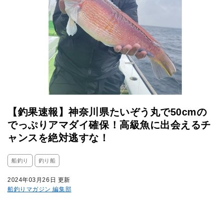
【釣果速報】神奈川県たいぞう丸で50cmの
でっぷりアマダイ確保！高級魚に出会えるチ
ャンスを絶対逃すな！
船釣り
釣り船
2024年03月26日 更新
船釣りマガジン 編集部