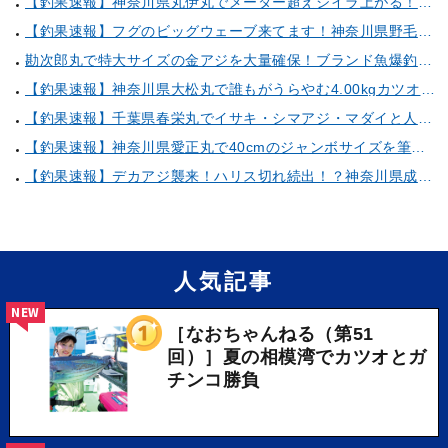
【釣果速報】神奈川県丸伊丸でメーター超えシイラ上がる！夏の海のモンスターと勝負したいなら今すぐ予約を！
【釣果速報】フグのビッグウェーブ来てます！神奈川県野毛屋釣船店で38cmのショウサイフグGET！このチャンスを逃すな！
勘次郎丸で特大サイズの金アジを大量確保！ブランド魚爆釣の秘密は船長特製の「アレ」だった！【口コミ多数掲載】
【釣果速報】神奈川県大松丸で誰もがうらやむ4.00kgカツオをキャッチ！あなたも乗船して青物三昧しませんか？
【釣果速報】千葉県春栄丸でイサキ・シマアジ・マダイと人気魚種続々ゲット！いろいろな魚との出会いを楽しみたい人は即予約を！
【釣果速報】神奈川県愛正丸で40cmのジャンボサイズを筆頭にアジが釣れまくり！味も極上な今が乗船どき！
【釣果速報】デカアジ襲来！ハリス切れ続出！？神奈川県成銀丸は今が狙い目の大チャンス！
人気記事
NEW
［なおちゃんねる（第51
回）］夏の相模湾でカツオとガ
チンコ勝負