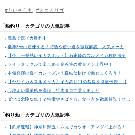
#たいぞう丸
#オニカサゴ
「
船釣り
」カテゴリの人気記事
鹿島で夜イカ爆釣中
磯竿3号は超使える！特徴や使い道を徹底解説！人気メーカーのおすすめ磯竿もピックアップ！
【今、一番熱いイカスポット】石廊崎のスルメイカ攻略法全解説！（とび島丸／西伊豆 土肥恋人岬）
ライトタックルで楽しめる金谷沖の黄金アジ上昇中！
本領発揮の夏イカシーズン！直結仕掛けで乗せまくろう！
【ヤリイカ＆スルメイカ】イカ釣り11の基礎を徹底伝授！【中編】（喜平治丸／三浦半島剣崎間口港）
心地よい重量感を満喫 餌木タコで乗りまくり
ダツは危険な魚！？特徴やさばき方、食べ方を徹底解説！サヨリとの見分け方もご紹介
「
釣り船
」カテゴリの人気記事
【釣果速報】神奈川県五エム丸でカツオ・アマダイ上がる！イトヨリ・カサゴ・鬼カサゴなどゲストも多種多様！充実の釣行をお約束します！