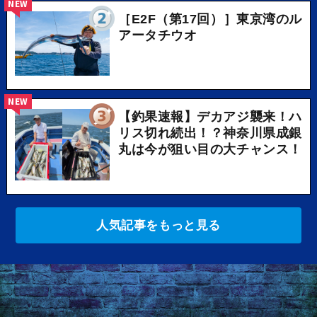
NEW
［E2F（第17回）］東京湾のル
アータチウオ
NEW
【釣果速報】デカアジ襲来！ハ
リス切れ続出！？神奈川県成銀
丸は今が狙い目の大チャンス！
人気記事をもっと見る