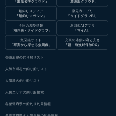
「乗船名簿クラウド」
「遊漁船クラウド」
船釣りメディア
潮見表アプリ
「船釣りマガジン」
「タイドグラフBI」
全国の潮汐情報
魚図鑑AIアプリ
「潮見表・タイドグラフ」
「マイAI」
魚図鑑サイト
充実の補償内容と安さ
「写真から探せる魚図鑑」
「新・遊漁船保険DX」
都道府県の釣り船リスト
人気市町村の釣り船リスト
人気港の釣り船リスト
人気エリアの釣り船検索
各都道府県の船釣り釣果情報
各都道府県の人気魚種の釣果情報