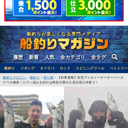
船釣りが楽しくなる専門メディア
履歴
新着
人気
全カテゴリ
全タグ
船釣り
ジギング
タイラバ
ロッド
スピニングリール
ベイトリー
船釣りマガジン
船釣り
釣り船
【釣果速報】良型アジ＆メーターオーバータ
チウオ確保！ロマン溢れる釣行は神奈川県の久里浜黒川本家で！