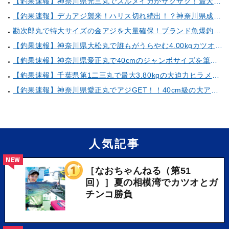
【釣果速報】神奈川県光三丸でスルメイカがザクザク！最大40cm！気になる竿頭の仕掛けは？
【釣果速報】デカアジ襲来！ハリス切れ続出！？神奈川県成銀丸は今が狙い目の大チャンス！
勘次郎丸で特大サイズの金アジを大量確保！ブランド魚爆釣の秘密は船長特製の「アレ」だった！【口コミ多数掲載】
【釣果速報】神奈川県大松丸で誰もがうらやむ4.00kgカツオをキャッチ！あなたも乗船して青物三昧しませんか？
【釣果速報】神奈川県愛正丸で40cmのジャンボサイズを筆頭にアジが釣れまくり！味も極上な今が乗船どき！
【釣果速報】千葉県第1二三丸で最大3.80kgの大迫力ヒラメ獲れる！憧れの巨大根魚に出会う船の旅に出ませんか？
【釣果速報】神奈川県愛正丸でアジGET！！40cm級の大アジもお目見え！？ぜひスカッと釣りに来てください！
人気記事
NEW
［なおちゃんねる（第51
回）］夏の相模湾でカツオとガ
チンコ勝負