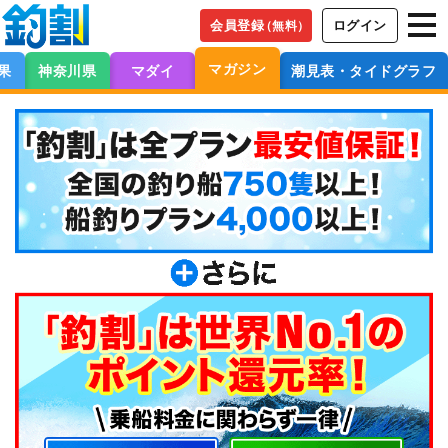
会員登録
ログイン
（無料）
マガジン
果
神奈川県
マダイ
潮見表・タイドグラフ