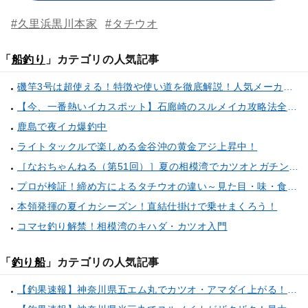
#久里浜黒川本家
#タチウオ
「
船釣り
」カテゴリの人気記事
磯竿3号は超使える！特徴や使い道を徹底解説！人気メーカーのおすすめ磯竿もピックアップ！
【今、一番熱いイカスポット】石廊崎のスルメイカ攻略法全解説！（とび島丸／西伊豆 土肥恋人岬）
鹿島で夜イカ爆釣中
ライトタックルで楽しめる金谷沖の黄金アジ上昇中！
［なおちゃんねる（第51回）］夏の相模湾でカツオとガチンコ勝負
プロが検証！締め方によるタチウオの違い～見た目・味・食感・生臭さを徹底的に分析します～
本領発揮の夏イカシーズン！直結仕掛けで乗せまくろう！
コマセ釣り解禁！相模湾のキハダ・カツオ入門
「
釣り船
」カテゴリの人気記事
【釣果速報】神奈川県五エム丸でカツオ・アマダイ上がる！イトヨリ・カサゴ・鬼カサゴなどゲストも多種多様！充実の釣行をお約束します！