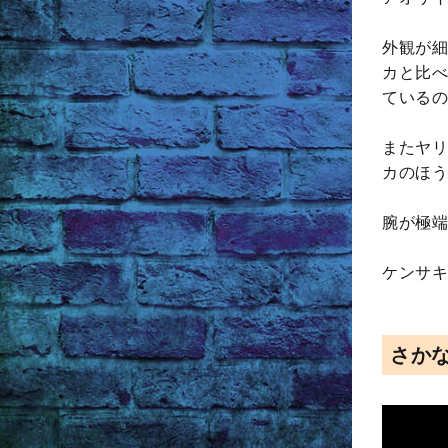
外観が細
カと比べ
ているの
またヤリ
カのほう
腕が極端
ケンサキ
さか