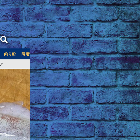
釣り船
隔週刊つり情報
釣り船予約サイト「釣割」
ク