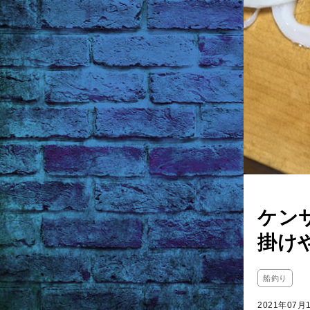
ケン
掛け
船釣り
2021年07月