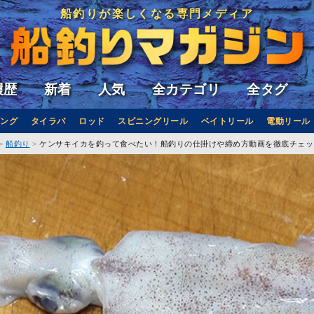
船釣りが楽しくなる専門メディア
履歴
新着
人気
全カテゴリ
全タグ
ング
タイラバ
ロッド
スピニングリール
ベイトリール
電動リール
船釣り
ケンサキイカを釣って食べたい！船釣りの仕掛けや締め方動画を徹底チェッ