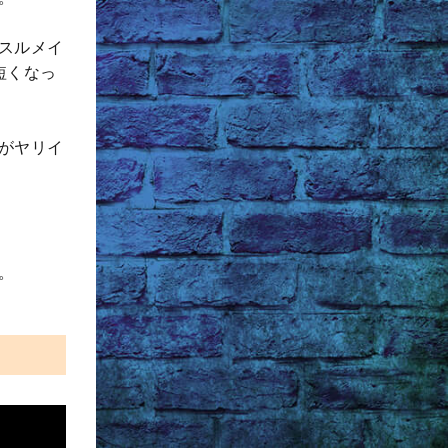
スルメイ
短くなっ
がヤリイ
。