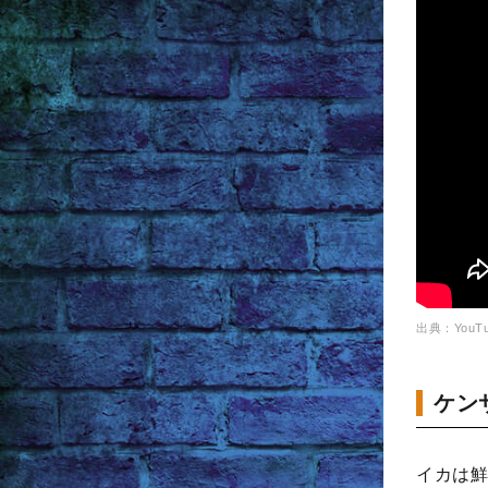
出典：YouTu
ケン
イカは鮮