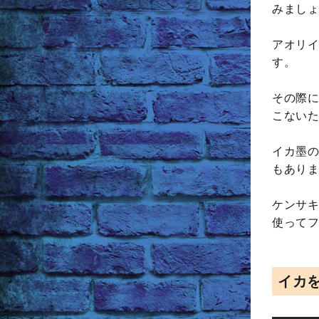
みましょ
アオリイ
す。
その際に
こないた
イカ墨の
もありま
ケンサキ
使ってフ
イカ