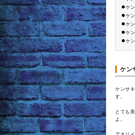
ケン
ケン
ケン
ケン
ケン
ケン
ケンサキ
す。
とても美
よ。
アオリイ