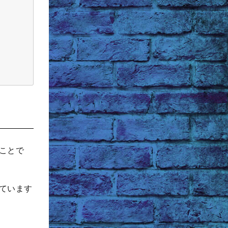
ことで
ています
。