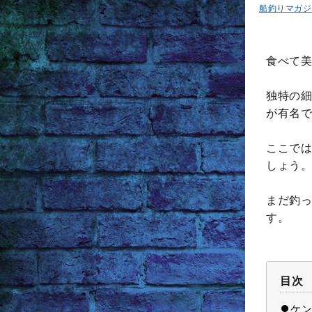
船釣りマガジ
食べて美
独特の細
が有名で
ここでは
しょう。
まだ釣っ
す。
目次
ケン