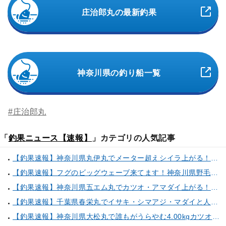
庄治郎丸の最新釣果
神奈川県の釣り船一覧
#庄治郎丸
「
釣果ニュース【速報】
」カテゴリの人気記事
【釣果速報】神奈川県丸伊丸でメーター超えシイラ上がる！夏の海のモンスターと勝負したいなら今すぐ予約を！
【釣果速報】フグのビッグウェーブ来てます！神奈川県野毛屋釣船店で38cmのショウサイフグGET！このチャンスを逃すな！
【釣果速報】神奈川県五エム丸でカツオ・アマダイ上がる！イトヨリ・カサゴ・鬼カサゴなどゲストも多種多様！充実の釣行をお約束します！
【釣果速報】千葉県春栄丸でイサキ・シマアジ・マダイと人気魚種続々ゲット！いろいろな魚との出会いを楽しみたい人は即予約を！
【釣果速報】神奈川県大松丸で誰もがうらやむ4.00kgカツオをキャッチ！あなたも乗船して青物三昧しませんか？