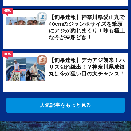
NEW
【釣果速報】神奈川県愛正丸で
40cmのジャンボサイズを筆頭
にアジが釣れまくり！味も極上
な今が乗船どき！
NEW
【釣果速報】デカアジ襲来！ハ
リス切れ続出！？神奈川県成銀
丸は今が狙い目の大チャンス！
人気記事をもっと見る