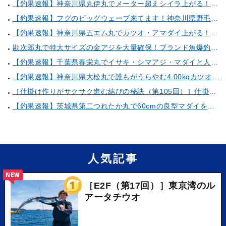
【釣果速報】神奈川県丸伊丸でメーター超えシイラ上がる！夏の海のモンスターと勝負したいなら今すぐ予約を！
【釣果速報】フグのビッグウェーブ来てます！神奈川県野毛屋釣船店で38cmのショウサイフグGET！このチャンスを逃すな！
【釣果速報】神奈川県五エム丸でカツオ・アマダイ上がる！イトヨリ・カサゴ・鬼カサゴなどゲストも多種多様！充実の釣行をお約束します！
勘次郎丸で特大サイズの金アジを大量確保！ブランド魚爆釣の秘密は船長特製の「アレ」だった！【口コミ多数掲載】
【釣果速報】千葉県春栄丸でイサキ・シマアジ・マダイと人気魚種続々ゲット！いろいろな魚との出会いを楽しみたい人は即予約を！
【釣果速報】神奈川県大松丸で誰もがうらやむ4.00kgカツオをキャッチ！あなたも乗船して青物三昧しませんか？
［仕掛け作りがサクサク進む結びの秘訣（第105回）］仕掛け巻きの使い方②
【釣果速報】茨城県第二つれたか丸で60cmの良型マダイをキャッチ！アジのアタリも好調！人気者を一気にゲットできるリレー船が今、大人気！
人気記事
NEW
［E2F（第17回）］東京湾のル
アータチウオ