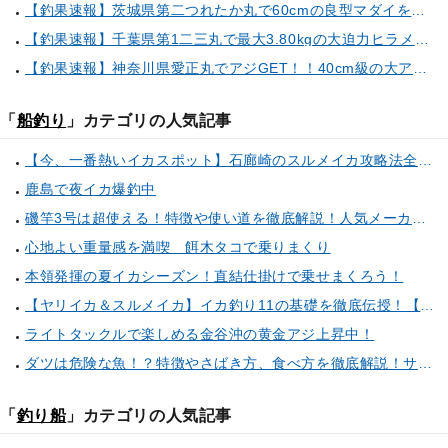
【釣果速報】茨城県第二つれたか丸で60cmの良型マダイをキャッチ！アジのアタリも好調！人気者を一気にゲットできるリレー船が今、大人気！
【釣果速報】千葉県第1二三丸で最大3.80kgの大迫力ヒラメ獲れる！憧れの巨大根魚に出会う船の旅に出ませんか？
【釣果速報】神奈川県愛正丸でアジGET！！40cm級の大アジもお目見え！？ぜひスカッと釣りに来てください！
「
船釣り
」カテゴリの人気記事
【今、一番熱いイカスポット】石廊崎のスルメイカ攻略法全解説！（とび島丸／西伊豆 土肥恋人岬）
鹿島で夜イカ爆釣中
磯竿3号は超使える！特徴や使い道を徹底解説！人気メーカーのおすすめ磯竿もピックアップ！
心地よい重量感を満喫 餌木タコで乗りまくり
本領発揮の夏イカシーズン！直結仕掛けで乗せまくろう！
【ヤリイカ＆スルメイカ】イカ釣り11の基礎を徹底伝授！【中編】（喜平治丸／三浦半島剣崎間口港）
ライトタックルで楽しめる金谷沖の黄金アジ上昇中！
ダツは危険な魚！？特徴やさばき方、食べ方を徹底解説！サヨリとの見分け方もご紹介
「
釣り船
」カテゴリの人気記事