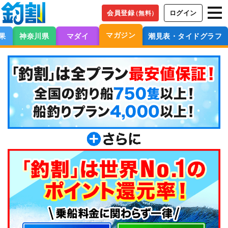
会員登録
ログイン
（無料）
マガジン
果
神奈川県
マダイ
潮見表・タイドグラフ