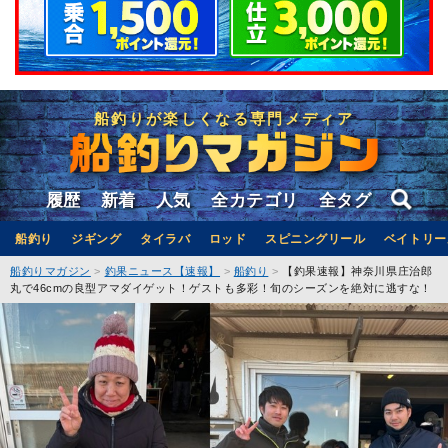
船釣りが楽しくなる専門メディア
履歴
新着
人気
全カテゴリ
全タグ
船釣り
ジギング
タイラバ
ロッド
スピニングリール
ベイトリー
船釣りマガジン
釣果ニュース【速報】
船釣り
【釣果速報】神奈川県庄治郎
丸で46cmの良型アマダイゲット！ゲストも多彩！旬のシーズンを絶対に逃すな！