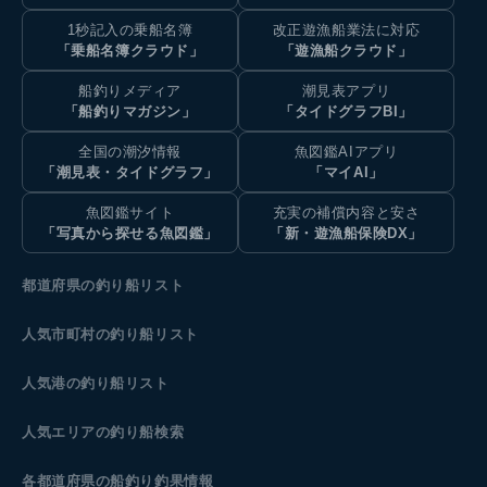
1秒記入の乗船名簿
改正遊漁船業法に対応
「乗船名簿クラウド」
「遊漁船クラウド」
船釣りメディア
潮見表アプリ
「船釣りマガジン」
「タイドグラフBI」
全国の潮汐情報
魚図鑑AIアプリ
「潮見表・タイドグラフ」
「マイAI」
魚図鑑サイト
充実の補償内容と安さ
「写真から探せる魚図鑑」
「新・遊漁船保険DX」
都道府県の釣り船リスト
人気市町村の釣り船リスト
人気港の釣り船リスト
人気エリアの釣り船検索
各都道府県の船釣り釣果情報