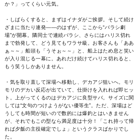
か？」ってくらい元気。
・しばらくすると、まずはイナダがご挨拶。そして続け
ざまに当たり連発――のはずが、ここから“バラシ劇
場”が開幕。隣同士で連続バラシ、さらにはハリス切れ
まで勃発して、どう見てもワラサ級。お客さんも「ああ
ぁ～～」船頭も「うそぉ～～」と、船上はため息と笑い
が入り混じる一幕に。あれだけ続けてハリス切れると、
もう笑うしかありません。
・気を取り直して深場へ移動し、デカアジ狙いへ。モリ
モリのデカい反応が出ていて、仕掛けを入れれば即ヒッ
ト。上がってくるのはデカアジに良型サバ。サイズに関
しては“文句のつけようがない優等生”。ただ、深場はど
うしても時間が短いので数的には爆釣とはいきません
が、それでもこの型なら満足度は十分！「これ持って帰
れば夕飯の主役確定でしょ」というクラスばかりでし
た。