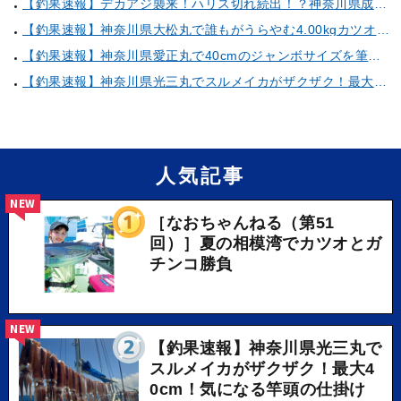
【釣果速報】デカアジ襲来！ハリス切れ続出！？神奈川県成銀丸は今が狙い目の大チャンス！
【釣果速報】神奈川県大松丸で誰もがうらやむ4.00kgカツオをキャッチ！あなたも乗船して青物三昧しませんか？
【釣果速報】神奈川県愛正丸で40cmのジャンボサイズを筆頭にアジが釣れまくり！味も極上な今が乗船どき！
【釣果速報】神奈川県光三丸でスルメイカがザクザク！最大40cm！気になる竿頭の仕掛けは？
人気記事
NEW
［なおちゃんねる（第51
回）］夏の相模湾でカツオとガ
チンコ勝負
NEW
【釣果速報】神奈川県光三丸で
スルメイカがザクザク！最大4
0cm！気になる竿頭の仕掛け