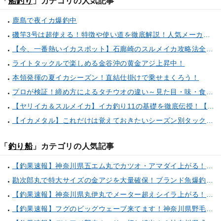
「
船釣り
」カテゴリの人気記事
鹿島で夜イカ爆釣中
磯竿3号は超使える！特徴や使い道を徹底解説！人気メーカーのおすすめ磯竿もピックアップ！
【今、一番熱いイカスポット】石廊崎のスルメイカ攻略法全解説！（とび島丸／西伊豆 土肥恋人岬）
ライトタックルで楽しめる金谷沖の黄金アジ上昇中！
本領発揮の夏イカシーズン！直結仕掛けで乗せまくろう！
プロが検証！締め方によるタチウオの違い～見た目・味・食感・生臭さを徹底的に分析します～
【ヤリイカ＆スルメイカ】イカ釣り11の基礎を徹底伝授！【中編】（喜平治丸／三浦半島剣崎間口港）
【イカメタル】これだけは覚えておきたいシーズン別タックルセレクト術
「
釣り船
」カテゴリの人気記事
【釣果速報】神奈川県五エム丸でカツオ・アマダイ上がる！イトヨリ・カサゴ・鬼カサゴなどゲストも多種多様！充実の釣行をお約束します！
勘次郎丸で特大サイズの金アジを大量確保！ブランド魚爆釣の秘密は船長特製の「アレ」だった！【口コミ多数掲載】
【釣果速報】神奈川県丸伊丸でメーター超えシイラ上がる！夏の海のモンスターと勝負したいなら今すぐ予約を！
【釣果速報】フグのビッグウェーブ来てます！神奈川県野毛屋釣船店で38cmのショウサイフグGET！このチャンスを逃すな！