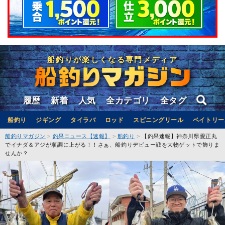
船釣りが楽しくなる専門メディア
履歴
新着
人気
全カテゴリ
全タグ
船釣り
ジギング
タイラバ
ロッド
スピニングリール
ベイトリー
船釣りマガジン
釣果ニュース【速報】
船釣り
【釣果速報】神奈川県愛正丸
でイナダ＆アジが順調に上がる！！さぁ、船釣りデビュー戦を大物ゲットで飾りま
せんか？