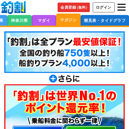
会員登録
ログイン
（無料）
マガジン
果
神奈川県
マダイ
潮見表・タイドグラフ