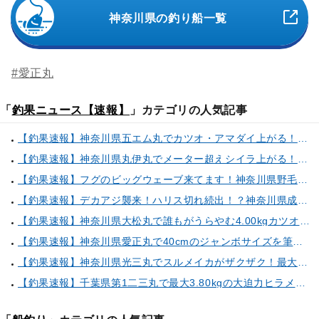
神奈川県の釣り船一覧
#愛正丸
「
釣果ニュース【速報】
」カテゴリの人気記事
【釣果速報】神奈川県五エム丸でカツオ・アマダイ上がる！イトヨリ・カサゴ・鬼カサゴなどゲストも多種多様！充実の釣行をお約束します！
【釣果速報】神奈川県丸伊丸でメーター超えシイラ上がる！夏の海のモンスターと勝負したいなら今すぐ予約を！
【釣果速報】フグのビッグウェーブ来てます！神奈川県野毛屋釣船店で38cmのショウサイフグGET！このチャンスを逃すな！
【釣果速報】デカアジ襲来！ハリス切れ続出！？神奈川県成銀丸は今が狙い目の大チャンス！
【釣果速報】神奈川県大松丸で誰もがうらやむ4.00kgカツオをキャッチ！あなたも乗船して青物三昧しませんか？
【釣果速報】神奈川県愛正丸で40cmのジャンボサイズを筆頭にアジが釣れまくり！味も極上な今が乗船どき！
【釣果速報】神奈川県光三丸でスルメイカがザクザク！最大40cm！気になる竿頭の仕掛けは？
【釣果速報】千葉県第1二三丸で最大3.80kgの大迫力ヒラメ獲れる！憧れの巨大根魚に出会う船の旅に出ませんか？