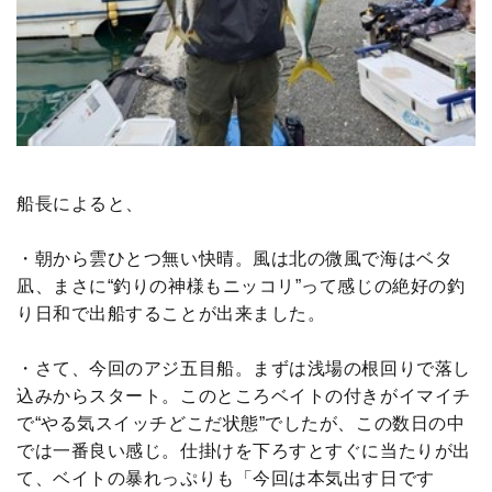
船長によると、
・朝から雲ひとつ無い快晴。風は北の微風で海はベタ
凪、まさに“釣りの神様もニッコリ”って感じの絶好の釣
り日和で出船することが出来ました。
・さて、今回のアジ五目船。まずは浅場の根回りで落し
込みからスタート。このところベイトの付きがイマイチ
で“やる気スイッチどこだ状態”でしたが、この数日の中
では一番良い感じ。仕掛けを下ろすとすぐに当たりが出
て、ベイトの暴れっぷりも「今回は本気出す日です