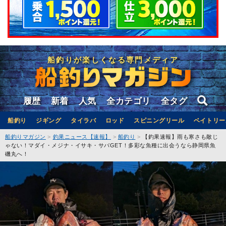
船釣りが楽しくなる専門メディア
履歴
新着
人気
全カテゴリ
全タグ
船釣り
ジギング
タイラバ
ロッド
スピニングリール
ベイトリー
船釣りマガジン
釣果ニュース【速報】
船釣り
【釣果速報】雨も寒さも敵じ
ゃない！マダイ・メジナ・イサキ・サバGET！多彩な魚種に出会うなら静岡県魚
磯丸へ！