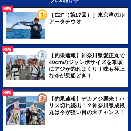
NEW
［E2F（第17回）］東京湾のル
アータチウオ
NEW
【釣果速報】神奈川県愛正丸で
40cmのジャンボサイズを筆頭
にアジが釣れまくり！味も極上
な今が乗船どき！
NEW
【釣果速報】デカアジ襲来！ハ
リス切れ続出！？神奈川県成銀
丸は今が狙い目の大チャンス！