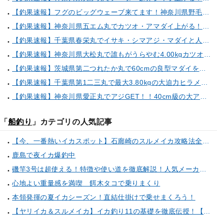
【釣果速報】フグのビッグウェーブ来てます！神奈川県野毛屋釣船店で38cmのショウサイフグGET！このチャンスを逃すな！
【釣果速報】神奈川県五エム丸でカツオ・アマダイ上がる！イトヨリ・カサゴ・鬼カサゴなどゲストも多種多様！充実の釣行をお約束します！
【釣果速報】千葉県春栄丸でイサキ・シマアジ・マダイと人気魚種続々ゲット！いろいろな魚との出会いを楽しみたい人は即予約を！
【釣果速報】神奈川県大松丸で誰もがうらやむ4.00kgカツオをキャッチ！あなたも乗船して青物三昧しませんか？
【釣果速報】茨城県第二つれたか丸で60cmの良型マダイをキャッチ！アジのアタリも好調！人気者を一気にゲットできるリレー船が今、大人気！
【釣果速報】千葉県第1二三丸で最大3.80kgの大迫力ヒラメ獲れる！憧れの巨大根魚に出会う船の旅に出ませんか？
【釣果速報】神奈川県愛正丸でアジGET！！40cm級の大アジもお目見え！？ぜひスカッと釣りに来てください！
「
船釣り
」カテゴリの人気記事
【今、一番熱いイカスポット】石廊崎のスルメイカ攻略法全解説！（とび島丸／西伊豆 土肥恋人岬）
鹿島で夜イカ爆釣中
磯竿3号は超使える！特徴や使い道を徹底解説！人気メーカーのおすすめ磯竿もピックアップ！
心地よい重量感を満喫 餌木タコで乗りまくり
本領発揮の夏イカシーズン！直結仕掛けで乗せまくろう！
【ヤリイカ＆スルメイカ】イカ釣り11の基礎を徹底伝授！【中編】（喜平治丸／三浦半島剣崎間口港）