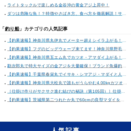
ライトタックルで楽しめる金谷沖の黄金アジ上昇中！
ダツは危険な魚！？特徴やさばき方、食べ方を徹底解説！サヨリとの見分け方もご紹介
「
釣り船
」カテゴリの人気記事
【釣果速報】神奈川県丸伊丸でメーター超えシイラ上がる！夏の海のモンスターと勝負したいなら今すぐ予約を！
【釣果速報】フグのビッグウェーブ来てます！神奈川県野毛屋釣船店で38cmのショウサイフグGET！このチャンスを逃すな！
【釣果速報】神奈川県五エム丸でカツオ・アマダイ上がる！イトヨリ・カサゴ・鬼カサゴなどゲストも多種多様！充実の釣行をお約束します！
勘次郎丸で特大サイズの金アジを大量確保！ブランド魚爆釣の秘密は船長特製の「アレ」だった！【口コミ多数掲載】
【釣果速報】千葉県春栄丸でイサキ・シマアジ・マダイと人気魚種続々ゲット！いろいろな魚との出会いを楽しみたい人は即予約を！
【釣果速報】神奈川県大松丸で誰もがうらやむ4.00kgカツオをキャッチ！あなたも乗船して青物三昧しませんか？
［仕掛け作りがサクサク進む結びの秘訣（第105回）］仕掛け巻きの使い方②
【釣果速報】茨城県第二つれたか丸で60cmの良型マダイをキャッチ！アジのアタリも好調！人気者を一気にゲットできるリレー船が今、大人気！
人気記事