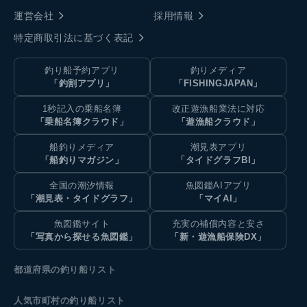
運営会社
採用情報
特定商取引法に基づく表記
釣り船予約アプリ
釣りメディア
「釣割アプリ」
「FISHINGJAPAN」
1秒記入の乗船名簿
改正遊漁船業法に対応
「乗船名簿クラウド」
「遊漁船クラウド」
船釣りメディア
潮見表アプリ
「船釣りマガジン」
「タイドグラフBI」
全国の潮汐情報
魚図鑑AIアプリ
「潮見表・タイドグラフ」
「マイAI」
魚図鑑サイト
充実の補償内容と安さ
「写真から探せる魚図鑑」
「新・遊漁船保険DX」
都道府県の釣り船リスト
人気市町村の釣り船リスト