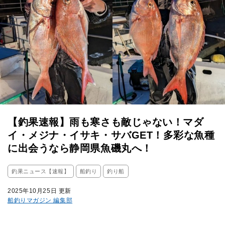
【釣果速報】雨も寒さも敵じゃない！マダ
イ・メジナ・イサキ・サバGET！多彩な魚種
に出会うなら静岡県魚磯丸へ！
釣果ニュース【速報】
船釣り
釣り船
2025年10月25日 更新
船釣りマガジン 編集部