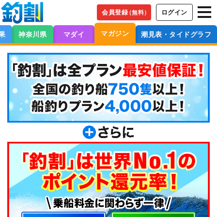
会員登録
ログイン
（無料）
マガジン
果
神奈川県
マダイ
潮見表・タイドグラフ