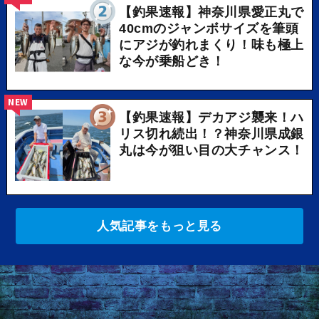
【釣果速報】神奈川県愛正丸で
40cmのジャンボサイズを筆頭
にアジが釣れまくり！味も極上
な今が乗船どき！
NEW
【釣果速報】デカアジ襲来！ハ
リス切れ続出！？神奈川県成銀
丸は今が狙い目の大チャンス！
人気記事をもっと見る