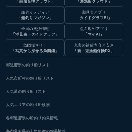
「乗船名簿クラウド」
「遊漁船クラウド」
船釣りメディア
潮見表アプリ
「船釣りマガジン」
「タイドグラフBI」
全国の潮汐情報
魚図鑑AIアプリ
「潮見表・タイドグラフ」
「マイAI」
魚図鑑サイト
充実の補償内容と安さ
「写真から探せる魚図鑑」
「新・遊漁船保険DX」
都道府県の釣り船リスト
人気市町村の釣り船リスト
人気港の釣り船リスト
人気エリアの釣り船検索
各都道府県の船釣り釣果情報
各都道府県の人気魚種の釣果情報