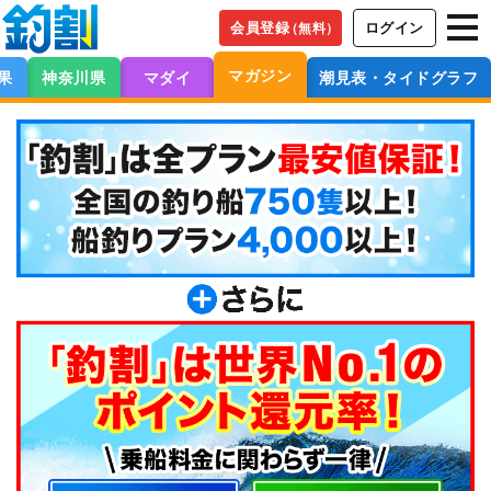
会員登録
ログイン
（無料）
マガジン
果
神奈川県
マダイ
潮見表・タイドグラフ