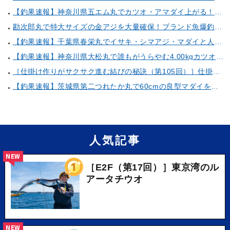
【釣果速報】神奈川県五エム丸でカツオ・アマダイ上がる！イトヨリ・カサゴ・鬼カサゴなどゲストも多種多様！充実の釣行をお約束します！
勘次郎丸で特大サイズの金アジを大量確保！ブランド魚爆釣の秘密は船長特製の「アレ」だった！【口コミ多数掲載】
【釣果速報】千葉県春栄丸でイサキ・シマアジ・マダイと人気魚種続々ゲット！いろいろな魚との出会いを楽しみたい人は即予約を！
【釣果速報】神奈川県大松丸で誰もがうらやむ4.00kgカツオをキャッチ！あなたも乗船して青物三昧しませんか？
［仕掛け作りがサクサク進む結びの秘訣（第105回）］仕掛け巻きの使い方②
【釣果速報】茨城県第二つれたか丸で60cmの良型マダイをキャッチ！アジのアタリも好調！人気者を一気にゲットできるリレー船が今、大人気！
人気記事
NEW
［E2F（第17回）］東京湾のル
アータチウオ
NEW