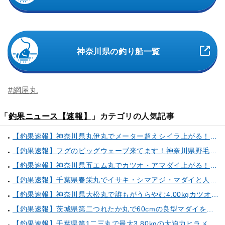
神奈川県の釣り船一覧
#網屋丸
「
釣果ニュース【速報】
」カテゴリの人気記事
【釣果速報】神奈川県丸伊丸でメーター超えシイラ上がる！夏の海のモンスターと勝負したいなら今すぐ予約を！
【釣果速報】フグのビッグウェーブ来てます！神奈川県野毛屋釣船店で38cmのショウサイフグGET！このチャンスを逃すな！
【釣果速報】神奈川県五エム丸でカツオ・アマダイ上がる！イトヨリ・カサゴ・鬼カサゴなどゲストも多種多様！充実の釣行をお約束します！
【釣果速報】千葉県春栄丸でイサキ・シマアジ・マダイと人気魚種続々ゲット！いろいろな魚との出会いを楽しみたい人は即予約を！
【釣果速報】神奈川県大松丸で誰もがうらやむ4.00kgカツオをキャッチ！あなたも乗船して青物三昧しませんか？
【釣果速報】茨城県第二つれたか丸で60cmの良型マダイをキャッチ！アジのアタリも好調！人気者を一気にゲットできるリレー船が今、大人気！
【釣果速報】千葉県第1二三丸で最大3.80kgの大迫力ヒラメ獲れる！憧れの巨大根魚に出会う船の旅に出ませんか？