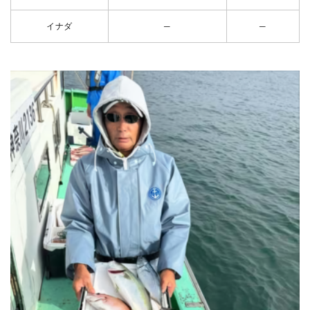
イナダ
─
─