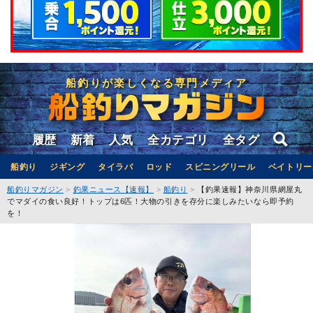
船釣りが楽しくなる専門メディア
履歴
新着
人気
全カテゴリ
全タグ
船釣り
ジギング
タイラバ
ロッド
スピニングリール
ベイトリー
船釣りマガジン
釣果ニュース【速報】
船釣り
【釣果速報】神奈川県網屋丸
でマダイの食い良好！トップは6匹！大物の引きを存分に楽しみたいなら即予約
を！