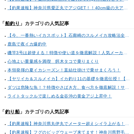
【釣果速報】神奈川県愛正丸でアジGET！！40cm級の大アジもお目見え！？ぜひスカッと釣りに来てください！
「
船釣り
」カテゴリの人気記事
【今、一番熱いイカスポット】石廊崎のスルメイカ攻略法全解説！（とび島丸／西伊豆 土肥恋人岬）
鹿島で夜イカ爆釣中
磯竿3号は超使える！特徴や使い道を徹底解説！人気メーカーのおすすめ磯竿もピックアップ！
心地よい重量感を満喫 餌木タコで乗りまくり
本領発揮の夏イカシーズン！直結仕掛けで乗せまくろう！
【ヤリイカ＆スルメイカ】イカ釣り11の基礎を徹底伝授！【中編】（喜平治丸／三浦半島剣崎間口港）
ダツは危険な魚！？特徴やさばき方、食べ方を徹底解説！サヨリとの見分け方もご紹介
ライトタックルで楽しめる金谷沖の黄金アジ上昇中！
「
釣り船
」カテゴリの人気記事
【釣果速報】神奈川県丸伊丸でメーター超えシイラ上がる！夏の海のモンスターと勝負したいなら今すぐ予約を！
【釣果速報】フグのビッグウェーブ来てます！神奈川県野毛屋釣船店で38cmのショウサイフグGET！このチャンスを逃すな！