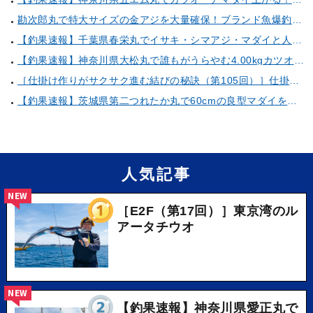
勘次郎丸で特大サイズの金アジを大量確保！ブランド魚爆釣の秘密は船長特製の「アレ」だった！【口コミ多数掲載】
【釣果速報】千葉県春栄丸でイサキ・シマアジ・マダイと人気魚種続々ゲット！いろいろな魚との出会いを楽しみたい人は即予約を！
【釣果速報】神奈川県大松丸で誰もがうらやむ4.00kgカツオをキャッチ！あなたも乗船して青物三昧しませんか？
［仕掛け作りがサクサク進む結びの秘訣（第105回）］仕掛け巻きの使い方②
【釣果速報】茨城県第二つれたか丸で60cmの良型マダイをキャッチ！アジのアタリも好調！人気者を一気にゲットできるリレー船が今、大人気！
人気記事
NEW
［E2F（第17回）］東京湾のル
アータチウオ
NEW
【釣果速報】神奈川県愛正丸で