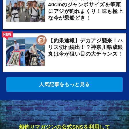
40cmのジャンボサイズを筆頭
にアジが釣れまくり！味も極上
な今が乗船どき！
NEW
【釣果速報】デカアジ襲来！ハ
リス切れ続出！？神奈川県成銀
丸は今が狙い目の大チャンス！
人気記事をもっと見る
船釣りマガジンの公式SNSを利用して