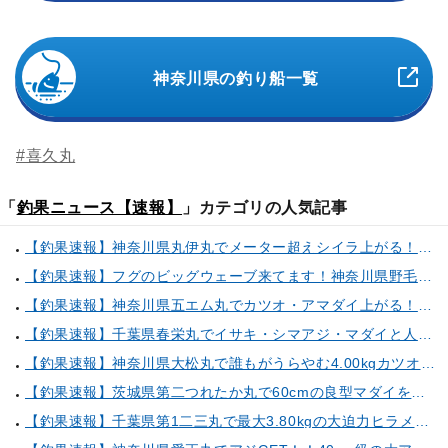
神奈川県の釣り船一覧
#喜久丸
「
釣果ニュース【速報】
」カテゴリの人気記事
【釣果速報】神奈川県丸伊丸でメーター超えシイラ上がる！夏の海のモンスターと勝負したいなら今すぐ予約を！
【釣果速報】フグのビッグウェーブ来てます！神奈川県野毛屋釣船店で38cmのショウサイフグGET！このチャンスを逃すな！
【釣果速報】神奈川県五エム丸でカツオ・アマダイ上がる！イトヨリ・カサゴ・鬼カサゴなどゲストも多種多様！充実の釣行をお約束します！
【釣果速報】千葉県春栄丸でイサキ・シマアジ・マダイと人気魚種続々ゲット！いろいろな魚との出会いを楽しみたい人は即予約を！
【釣果速報】神奈川県大松丸で誰もがうらやむ4.00kgカツオをキャッチ！あなたも乗船して青物三昧しませんか？
【釣果速報】茨城県第二つれたか丸で60cmの良型マダイをキャッチ！アジのアタリも好調！人気者を一気にゲットできるリレー船が今、大人気！
【釣果速報】千葉県第1二三丸で最大3.80kgの大迫力ヒラメ獲れる！憧れの巨大根魚に出会う船の旅に出ませんか？