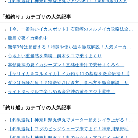
【釣果速報】神奈川県愛正丸でアジGET！！40cm級の大アジもお目見え！？ぜひスカッと釣りに来てください！
「
船釣り
」カテゴリの人気記事
【今、一番熱いイカスポット】石廊崎のスルメイカ攻略法全解説！（とび島丸／西伊豆 土肥恋人岬）
鹿島で夜イカ爆釣中
磯竿3号は超使える！特徴や使い道を徹底解説！人気メーカーのおすすめ磯竿もピックアップ！
心地よい重量感を満喫 餌木タコで乗りまくり
本領発揮の夏イカシーズン！直結仕掛けで乗せまくろう！
【ヤリイカ＆スルメイカ】イカ釣り11の基礎を徹底伝授！【中編】（喜平治丸／三浦半島剣崎間口港）
ダツは危険な魚！？特徴やさばき方、食べ方を徹底解説！サヨリとの見分け方もご紹介
ライトタックルで楽しめる金谷沖の黄金アジ上昇中！
「
釣り船
」カテゴリの人気記事
【釣果速報】神奈川県丸伊丸でメーター超えシイラ上がる！夏の海のモンスターと勝負したいなら今すぐ予約を！
【釣果速報】フグのビッグウェーブ来てます！神奈川県野毛屋釣船店で38cmのショウサイフグGET！このチャンスを逃すな！
【釣果速報】神奈川県五エム丸でカツオ・アマダイ上がる！イトヨリ・カサゴ・鬼カサゴなどゲストも多種多様！充実の釣行をお約束します！