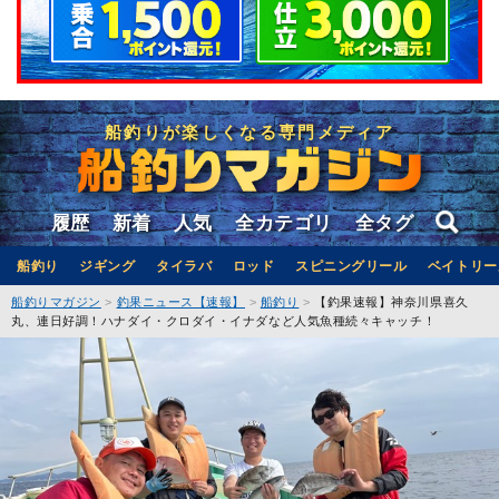
船釣りが楽しくなる専門メディア
履歴
新着
人気
全カテゴリ
全タグ
船釣り
ジギング
タイラバ
ロッド
スピニングリール
ベイトリー
船釣りマガジン
釣果ニュース【速報】
船釣り
【釣果速報】神奈川県喜久
丸、連日好調！ハナダイ・クロダイ・イナダなど人気魚種続々キャッチ！