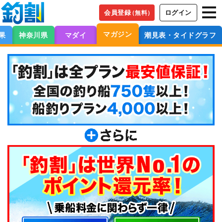
会員登録
ログイン
（無料）
マガジン
果
神奈川県
マダイ
潮見表・タイドグラフ