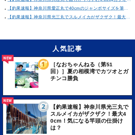
【釣果速報】神奈川県愛正丸で40cmのジャンボサイズを筆頭にアジが釣れまくり！味も極上な今が乗船どき！
【釣果速報】神奈川県光三丸でスルメイカがザクザク！最大40cm！気になる竿頭の仕掛けは？
人気記事
NEW
［なおちゃんねる（第51
回）］夏の相模湾でカツオとガ
チンコ勝負
NEW
【釣果速報】神奈川県光三丸で
スルメイカがザクザク！最大4
0cm！気になる竿頭の仕掛け
は？