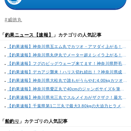
#威徳丸
「
釣果ニュース【速報】
」カテゴリの人気記事
【釣果速報】神奈川県五エム丸でカツオ・アマダイ上がる！イトヨリ・カサゴ・鬼カサゴなどゲストも多種多様！充実の釣行をお約束します！
【釣果速報】神奈川県丸伊丸でメーター超えシイラ上がる！夏の海のモンスターと勝負したいなら今すぐ予約を！
【釣果速報】フグのビッグウェーブ来てます！神奈川県野毛屋釣船店で38cmのショウサイフグGET！このチャンスを逃すな！
【釣果速報】デカアジ襲来！ハリス切れ続出！？神奈川県成銀丸は今が狙い目の大チャンス！
【釣果速報】神奈川県大松丸で誰もがうらやむ4.00kgカツオをキャッチ！あなたも乗船して青物三昧しませんか？
【釣果速報】神奈川県愛正丸で40cmのジャンボサイズを筆頭にアジが釣れまくり！味も極上な今が乗船どき！
【釣果速報】神奈川県光三丸でスルメイカがザクザク！最大40cm！気になる竿頭の仕掛けは？
【釣果速報】千葉県第1二三丸で最大3.80kgの大迫力ヒラメ獲れる！憧れの巨大根魚に出会う船の旅に出ませんか？
「
船釣り
」カテゴリの人気記事