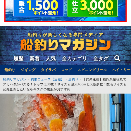
船釣りが楽しくなる専門メディア
履歴
新着
人気
全カテゴリ
全タグ
船釣り
ジギング
タイラバ
ロッド
スピニングリール
ベイトリー
船釣りマガジン
釣果ニュース【速報】
船釣り
【釣果速報】福岡県威徳丸で
アカハタがバズる！トップは30枚！サイズも最大40cmと大型多数！数もサイズも
記録更新したいなら今スグの乗船がおすすめ！