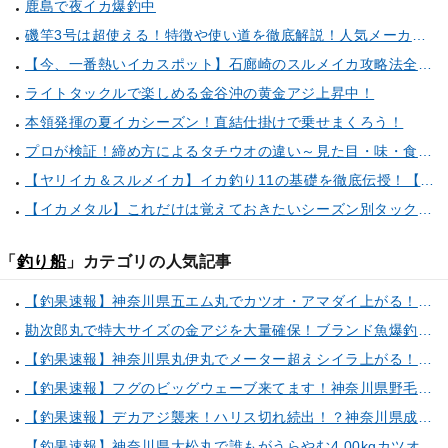
鹿島で夜イカ爆釣中
磯竿3号は超使える！特徴や使い道を徹底解説！人気メーカーのおすすめ磯竿もピックアップ！
【今、一番熱いイカスポット】石廊崎のスルメイカ攻略法全解説！（とび島丸／西伊豆 土肥恋人岬）
ライトタックルで楽しめる金谷沖の黄金アジ上昇中！
本領発揮の夏イカシーズン！直結仕掛けで乗せまくろう！
プロが検証！締め方によるタチウオの違い～見た目・味・食感・生臭さを徹底的に分析します～
【ヤリイカ＆スルメイカ】イカ釣り11の基礎を徹底伝授！【中編】（喜平治丸／三浦半島剣崎間口港）
【イカメタル】これだけは覚えておきたいシーズン別タックルセレクト術
「
釣り船
」カテゴリの人気記事
【釣果速報】神奈川県五エム丸でカツオ・アマダイ上がる！イトヨリ・カサゴ・鬼カサゴなどゲストも多種多様！充実の釣行をお約束します！
勘次郎丸で特大サイズの金アジを大量確保！ブランド魚爆釣の秘密は船長特製の「アレ」だった！【口コミ多数掲載】
【釣果速報】神奈川県丸伊丸でメーター超えシイラ上がる！夏の海のモンスターと勝負したいなら今すぐ予約を！
【釣果速報】フグのビッグウェーブ来てます！神奈川県野毛屋釣船店で38cmのショウサイフグGET！このチャンスを逃すな！
【釣果速報】デカアジ襲来！ハリス切れ続出！？神奈川県成銀丸は今が狙い目の大チャンス！
【釣果速報】神奈川県大松丸で誰もがうらやむ4.00kgカツオをキャッチ！あなたも乗船して青物三昧しませんか？