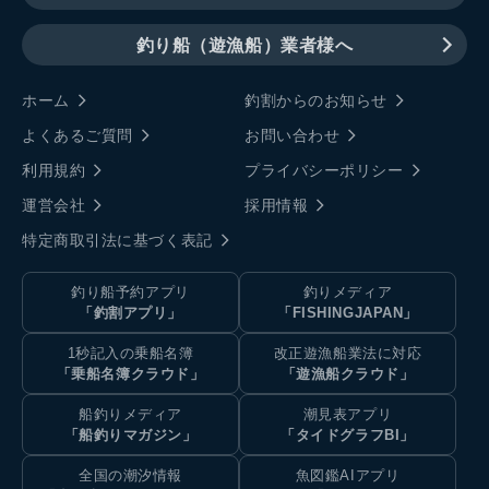
釣り船（遊漁船）業者様へ
ホーム
釣割からのお知らせ
よくあるご質問
お問い合わせ
利用規約
プライバシーポリシー
運営会社
採用情報
特定商取引法に基づく表記
釣り船予約アプリ
釣りメディア
「釣割アプリ」
「FISHINGJAPAN」
1秒記入の乗船名簿
改正遊漁船業法に対応
「乗船名簿クラウド」
「遊漁船クラウド」
船釣りメディア
潮見表アプリ
「船釣りマガジン」
「タイドグラフBI」
全国の潮汐情報
魚図鑑AIアプリ