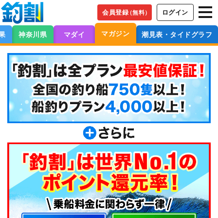
会員登録
ログイン
（無料）
マガジン
果
神奈川県
マダイ
潮見表・タイドグラフ