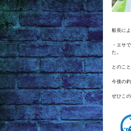
船長によ
・エサで
た。
とのこと
今後の釣
ぜひこの