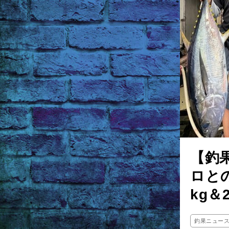
【釣
ロと
kg＆
釣果ニュー