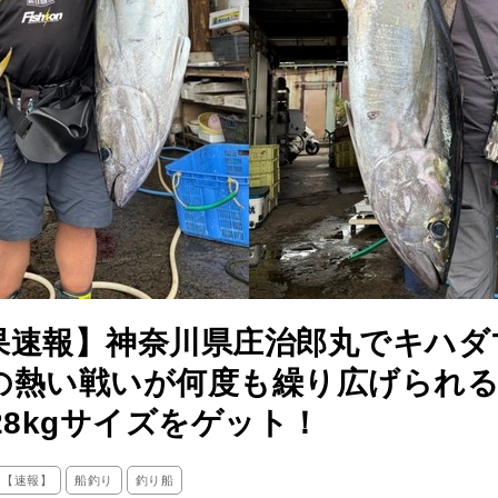
果速報】神奈川県庄治郎丸でキハダ
の熱い戦いが何度も繰り広げられる
28kgサイズをゲット！
ス【速報】
船釣り
釣り船