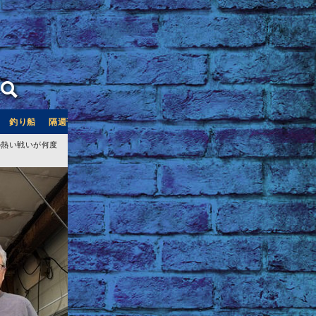
釣り船
隔週刊つり情報
釣り船予約サイト「釣割」
の熱い戦いが何度