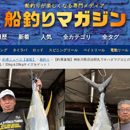
船釣りが楽しくなる専門メディア
履歴
新着
人気
全カテゴリ
全タグ
ング
タイラバ
ロッド
スピニングリール
ベイトリール
電動リール
釣果ニュース【速報】
船釣り
【釣果速報】神奈川県庄治郎丸でキハダマグロと
！33kg＆28kgサイズをゲット！