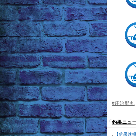
#庄治郎丸
「
釣果ニュ