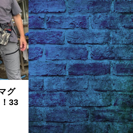
マグ
！33