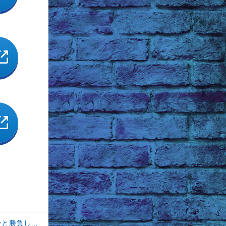
【釣果速報】神奈川県丸伊丸でメーター超えシイラ上がる！夏の海のモンスターと勝負したいなら今すぐ予約を！