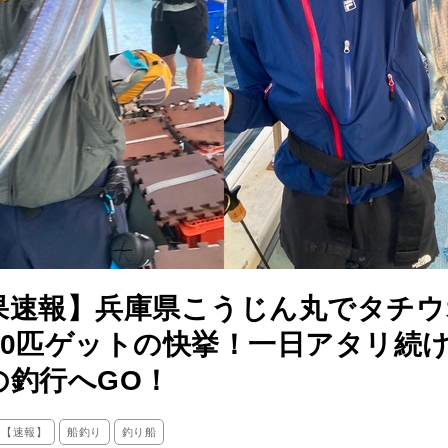
果速報】兵庫県こうじん丸でタチウ
50匹ゲットの快挙！一日アタリ続
の釣行へGO！
ス【速報】
船釣り
釣り船