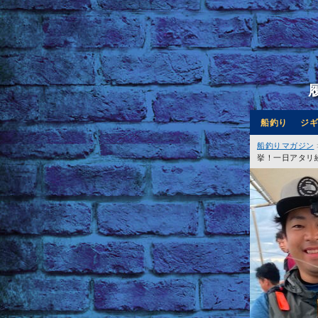
船釣り
ジギ
船釣りマガジン
挙！一日アタリ