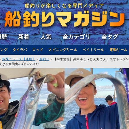
船釣りが楽しくなる専門メディア
履歴
新着
人気
全カテゴリ
全タグ
ング
タイラバ
ロッド
スピニングリール
ベイトリール
電動リール
釣果ニュース【速報】
船釣り
【釣果速報】兵庫県こうじん丸でタチウオトップ5
続ける大興奮の釣行へGO！