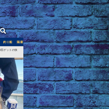
釣り船
隔週刊つり情報
釣り船予約サイト「釣割」
0匹ゲットの快