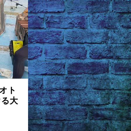
オト
ける大