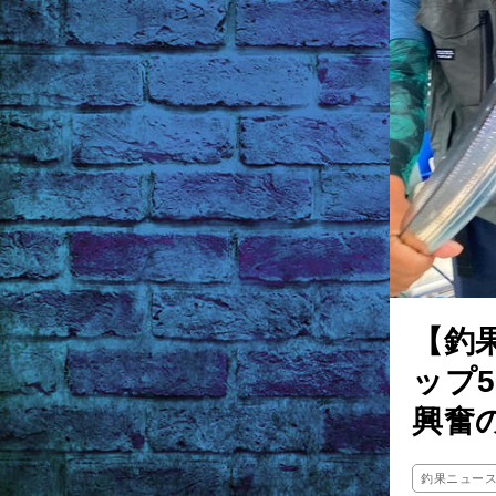
【釣
ップ
興奮
釣果ニュー