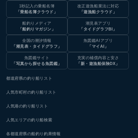
1秒記入の乗船名簿
改正遊漁船業法に対応
「乗船名簿クラウド」
「遊漁船クラウド」
船釣りメディア
潮見表アプリ
「船釣りマガジン」
「タイドグラフBI」
全国の潮汐情報
魚図鑑AIアプリ
「潮見表・タイドグラフ」
「マイAI」
魚図鑑サイト
充実の補償内容と安さ
「写真から探せる魚図鑑」
「新・遊漁船保険DX」
都道府県の釣り船リスト
人気市町村の釣り船リスト
人気港の釣り船リスト
人気エリアの釣り船検索
各都道府県の船釣り釣果情報