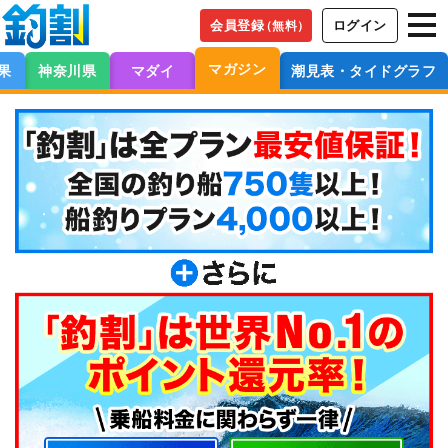
会員登録
ログイン
（無料）
マガジン
果
神奈川県
マダイ
潮見表・タイドグラフ