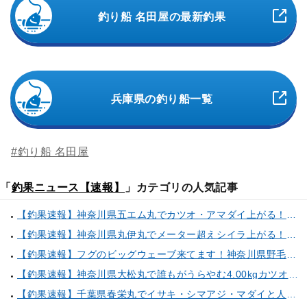
釣り船 名田屋の最新釣果
兵庫県の釣り船一覧
#釣り船 名田屋
「
釣果ニュース【速報】
」カテゴリの人気記事
【釣果速報】神奈川県五エム丸でカツオ・アマダイ上がる！イトヨリ・カサゴ・鬼カサゴなどゲストも多種多様！充実の釣行をお約束します！
【釣果速報】神奈川県丸伊丸でメーター超えシイラ上がる！夏の海のモンスターと勝負したいなら今すぐ予約を！
【釣果速報】フグのビッグウェーブ来てます！神奈川県野毛屋釣船店で38cmのショウサイフグGET！このチャンスを逃すな！
【釣果速報】神奈川県大松丸で誰もがうらやむ4.00kgカツオをキャッチ！あなたも乗船して青物三昧しませんか？
【釣果速報】千葉県春栄丸でイサキ・シマアジ・マダイと人気魚種続々ゲット！いろいろな魚との出会いを楽しみたい人は即予約を！