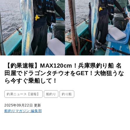
【釣果速報】MAX120cm！兵庫県釣り船 名
田屋でドラゴンタチウオをGET！大物狙うな
ら今すぐ乗船して！
釣果ニュース【速報】
船釣り
釣り船
2025年09月22日 更新
船釣りマガジン 編集部