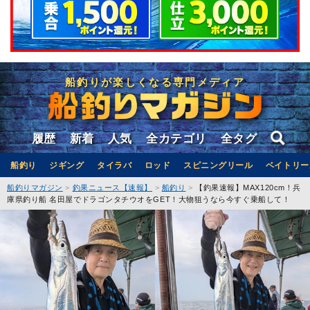
船釣りが楽しくなる専門メディア
履歴
新着
人気
全カテゴリ
全タグ
船釣り
ジギング
タイラバ
ロッド
スピニングリール
ベイトリー
船釣りマガジン
釣果ニュース【速報】
船釣り
【釣果速報】MAX120cm！兵
庫県釣り船 名田屋でドラゴンタチウオをGET！大物狙うなら今すぐ乗船して！