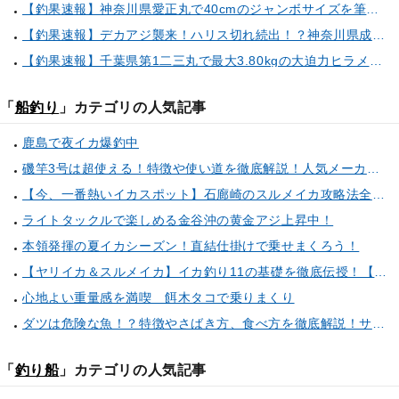
【釣果速報】神奈川県愛正丸で40cmのジャンボサイズを筆頭にアジが釣れまくり！味も極上な今が乗船どき！
【釣果速報】デカアジ襲来！ハリス切れ続出！？神奈川県成銀丸は今が狙い目の大チャンス！
【釣果速報】千葉県第1二三丸で最大3.80kgの大迫力ヒラメ獲れる！憧れの巨大根魚に出会う船の旅に出ませんか？
「
船釣り
」カテゴリの人気記事
鹿島で夜イカ爆釣中
磯竿3号は超使える！特徴や使い道を徹底解説！人気メーカーのおすすめ磯竿もピックアップ！
【今、一番熱いイカスポット】石廊崎のスルメイカ攻略法全解説！（とび島丸／西伊豆 土肥恋人岬）
ライトタックルで楽しめる金谷沖の黄金アジ上昇中！
本領発揮の夏イカシーズン！直結仕掛けで乗せまくろう！
【ヤリイカ＆スルメイカ】イカ釣り11の基礎を徹底伝授！【中編】（喜平治丸／三浦半島剣崎間口港）
心地よい重量感を満喫 餌木タコで乗りまくり
ダツは危険な魚！？特徴やさばき方、食べ方を徹底解説！サヨリとの見分け方もご紹介
「
釣り船
」カテゴリの人気記事