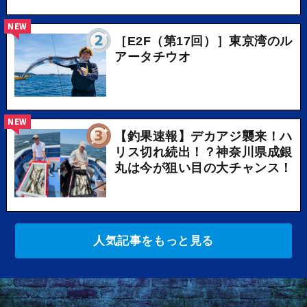
NEW
［E2F（第17回）］東京湾のル
アータチウオ
NEW
【釣果速報】デカアジ襲来！ハ
リス切れ続出！？神奈川県成銀
丸は今が狙い目の大チャンス！
人気記事をもっと見る