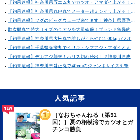
【釣果速報】神奈川県五エム丸でカツオ・アマダイ上がる！イトヨリ・カサゴ・鬼カサゴなどゲストも多種多様！充実の釣行をお約束します！
【釣果速報】神奈川県丸伊丸でメーター超えシイラ上がる！夏の海のモンスターと勝負したいなら今すぐ予約を！
【釣果速報】フグのビッグウェーブ来てます！神奈川県野毛屋釣船店で38cmのショウサイフグGET！このチャンスを逃すな！
勘次郎丸で特大サイズの金アジを大量確保！ブランド魚爆釣の秘密は船長特製の「アレ」だった！【口コミ多数掲載】
【釣果速報】神奈川県大松丸で誰もがうらやむ4.00kgカツオをキャッチ！あなたも乗船して青物三昧しませんか？
【釣果速報】千葉県春栄丸でイサキ・シマアジ・マダイと人気魚種続々ゲット！いろいろな魚との出会いを楽しみたい人は即予約を！
【釣果速報】デカアジ襲来！ハリス切れ続出！？神奈川県成銀丸は今が狙い目の大チャンス！
【釣果速報】神奈川県愛正丸で40cmのジャンボサイズを筆頭にアジが釣れまくり！味も極上な今が乗船どき！
人気記事
NEW
［なおちゃんねる（第51
回）］夏の相模湾でカツオとガ
チンコ勝負