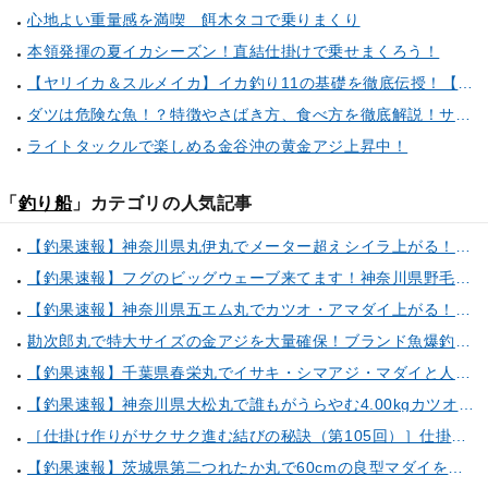
心地よい重量感を満喫 餌木タコで乗りまくり
本領発揮の夏イカシーズン！直結仕掛けで乗せまくろう！
【ヤリイカ＆スルメイカ】イカ釣り11の基礎を徹底伝授！【中編】（喜平治丸／三浦半島剣崎間口港）
ダツは危険な魚！？特徴やさばき方、食べ方を徹底解説！サヨリとの見分け方もご紹介
ライトタックルで楽しめる金谷沖の黄金アジ上昇中！
「
釣り船
」カテゴリの人気記事
【釣果速報】神奈川県丸伊丸でメーター超えシイラ上がる！夏の海のモンスターと勝負したいなら今すぐ予約を！
【釣果速報】フグのビッグウェーブ来てます！神奈川県野毛屋釣船店で38cmのショウサイフグGET！このチャンスを逃すな！
【釣果速報】神奈川県五エム丸でカツオ・アマダイ上がる！イトヨリ・カサゴ・鬼カサゴなどゲストも多種多様！充実の釣行をお約束します！
勘次郎丸で特大サイズの金アジを大量確保！ブランド魚爆釣の秘密は船長特製の「アレ」だった！【口コミ多数掲載】
【釣果速報】千葉県春栄丸でイサキ・シマアジ・マダイと人気魚種続々ゲット！いろいろな魚との出会いを楽しみたい人は即予約を！
【釣果速報】神奈川県大松丸で誰もがうらやむ4.00kgカツオをキャッチ！あなたも乗船して青物三昧しませんか？
［仕掛け作りがサクサク進む結びの秘訣（第105回）］仕掛け巻きの使い方②
【釣果速報】茨城県第二つれたか丸で60cmの良型マダイをキャッチ！アジのアタリも好調！人気者を一気にゲットできるリレー船が今、大人気！