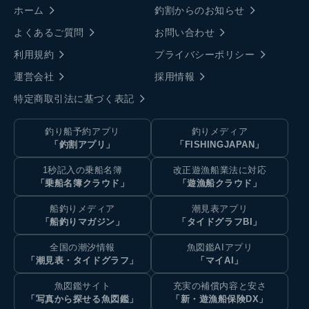
ホーム
釣割からのお知らせ
よくあるご質問
お問い合わせ
利用規約
プライバシーポリシー
運営会社
採用情報
特定商取引法に基づく表記
釣り船予約アプリ
釣りメディア
「釣割アプリ」
「FISHINGJAPAN」
1秒記入の乗船名簿
改正遊漁船業法に対応
「乗船名簿クラウド」
「遊漁船クラウド」
船釣りメディア
潮見表アプリ
「船釣りマガジン」
「タイドグラフBI」
全国の潮汐情報
魚図鑑AIアプリ
「潮見表・タイドグラフ」
「マイAI」
魚図鑑サイト
充実の補償内容と安さ
「写真から探せる魚図鑑」
「新・遊漁船保険DX」