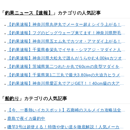
「
釣果ニュース【速報】
」カテゴリの人気記事
【釣果速報】神奈川県丸伊丸でメーター超えシイラ上がる！夏の海のモンスターと勝負したいなら今すぐ予約を！
【釣果速報】フグのビッグウェーブ来てます！神奈川県野毛屋釣船店で38cmのショウサイフグGET！このチャンスを逃すな！
【釣果速報】神奈川県五エム丸でカツオ・アマダイ上がる！イトヨリ・カサゴ・鬼カサゴなどゲストも多種多様！充実の釣行をお約束します！
【釣果速報】千葉県春栄丸でイサキ・シマアジ・マダイと人気魚種続々ゲット！いろいろな魚との出会いを楽しみたい人は即予約を！
【釣果速報】神奈川県大松丸で誰もがうらやむ4.00kgカツオをキャッチ！あなたも乗船して青物三昧しませんか？
【釣果速報】茨城県第二つれたか丸で60cmの良型マダイをキャッチ！アジのアタリも好調！人気者を一気にゲットできるリレー船が今、大人気！
【釣果速報】千葉県第1二三丸で最大3.80kgの大迫力ヒラメ獲れる！憧れの巨大根魚に出会う船の旅に出ませんか？
【釣果速報】神奈川県愛正丸でアジGET！！40cm級の大アジもお目見え！？ぜひスカッと釣りに来てください！
「
船釣り
」カテゴリの人気記事
【今、一番熱いイカスポット】石廊崎のスルメイカ攻略法全解説！（とび島丸／西伊豆 土肥恋人岬）
鹿島で夜イカ爆釣中
磯竿3号は超使える！特徴や使い道を徹底解説！人気メーカーのおすすめ磯竿もピックアップ！