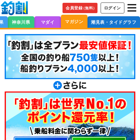
会員登録
ログイン
（無料）
マガジン
果
神奈川県
マダイ
潮見表・タイドグラフ