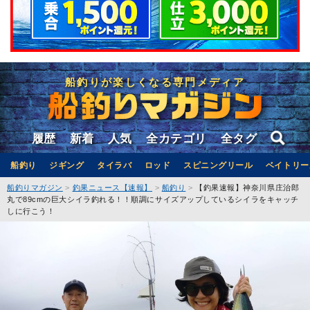
船釣りが楽しくなる専門メディア
履歴
新着
人気
全カテゴリ
全タグ
船釣り
ジギング
タイラバ
ロッド
スピニングリール
ベイトリー
船釣りマガジン
釣果ニュース【速報】
船釣り
【釣果速報】神奈川県庄治郎
丸で89cmの巨大シイラ釣れる！！順調にサイズアップしているシイラをキャッチ
しに行こう！