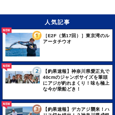
人気記事
NEW
［E2F（第17回）］東京湾のル
アータチウオ
NEW
【釣果速報】神奈川県愛正丸で
40cmのジャンボサイズを筆頭
にアジが釣れまくり！味も極上
な今が乗船どき！
NEW
【釣果速報】デカアジ襲来！ハ