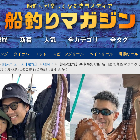
船釣りが楽しくなる専門メディア
履歴
新着
人気
全カテゴリ
全タグ
ング
タイラバ
ロッド
スピニングリール
ベイトリール
電動リール
釣果ニュース【速報】
船釣り
【釣果速報】兵庫県釣り船 名田屋で良型マダコゲット
登場！夏休みはタコ釣行に挑戦しませんか？