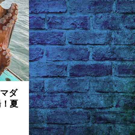
型マダ
場！夏