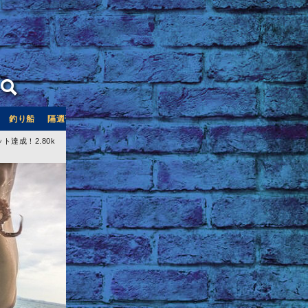
釣り船
隔週刊つり情報
釣り船予約サイト「釣割」
達成！2.80k