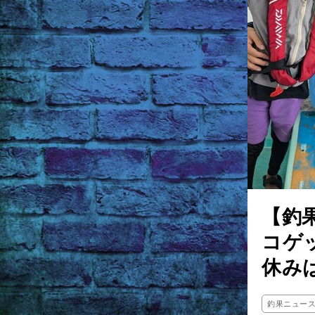
【釣
コゲ
休み
釣果ニュー