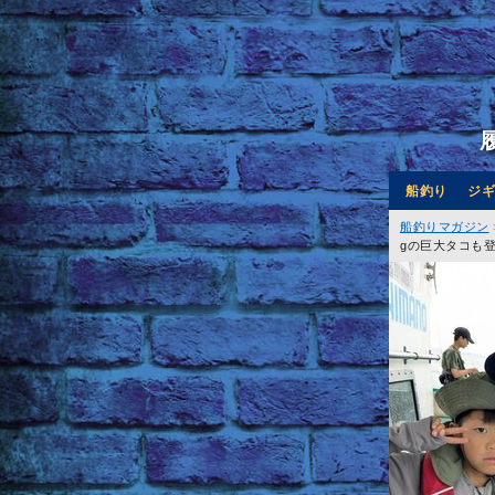
船釣り
ジギ
船釣りマガジン
gの巨大タコも