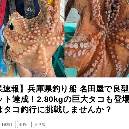
果速報】兵庫県釣り船 名田屋で良
ット達成！2.80kgの巨大タコも登
はタコ釣行に挑戦しませんか？
ス【速報】
船釣り
釣り船