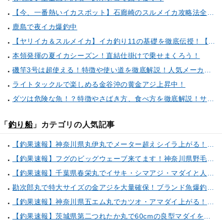
【今、一番熱いイカスポット】石廊崎のスルメイカ攻略法全解説！（とび島丸／西伊豆 土肥恋人岬）
鹿島で夜イカ爆釣中
【ヤリイカ＆スルメイカ】イカ釣り11の基礎を徹底伝授！【中編】（喜平治丸／三浦半島剣崎間口港）
本領発揮の夏イカシーズン！直結仕掛けで乗せまくろう！
磯竿3号は超使える！特徴や使い道を徹底解説！人気メーカーのおすすめ磯竿もピックアップ！
ライトタックルで楽しめる金谷沖の黄金アジ上昇中！
ダツは危険な魚！？特徴やさばき方、食べ方を徹底解説！サヨリとの見分け方もご紹介
「
釣り船
」カテゴリの人気記事
【釣果速報】神奈川県丸伊丸でメーター超えシイラ上がる！夏の海のモンスターと勝負したいなら今すぐ予約を！
【釣果速報】フグのビッグウェーブ来てます！神奈川県野毛屋釣船店で38cmのショウサイフグGET！このチャンスを逃すな！
【釣果速報】千葉県春栄丸でイサキ・シマアジ・マダイと人気魚種続々ゲット！いろいろな魚との出会いを楽しみたい人は即予約を！
勘次郎丸で特大サイズの金アジを大量確保！ブランド魚爆釣の秘密は船長特製の「アレ」だった！【口コミ多数掲載】
【釣果速報】神奈川県五エム丸でカツオ・アマダイ上がる！イトヨリ・カサゴ・鬼カサゴなどゲストも多種多様！充実の釣行をお約束します！
【釣果速報】茨城県第二つれたか丸で60cmの良型マダイをキャッチ！アジのアタリも好調！人気者を一気にゲットできるリレー船が今、大人気！