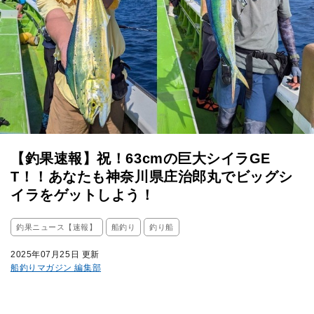
【釣果速報】祝！63cmの巨大シイラGE
T！！あなたも神奈川県庄治郎丸でビッグシ
イラをゲットしよう！
釣果ニュース【速報】
船釣り
釣り船
2025年07月25日 更新
船釣りマガジン 編集部