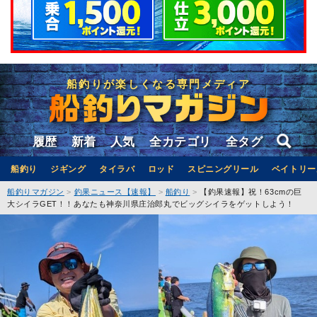
船釣りが楽しくなる専門メディア
履歴
新着
人気
全カテゴリ
全タグ
船釣り
ジギング
タイラバ
ロッド
スピニングリール
ベイトリー
船釣りマガジン
釣果ニュース【速報】
船釣り
【釣果速報】祝！63cmの巨
大シイラGET！！あなたも神奈川県庄治郎丸でビッグシイラをゲットしよう！