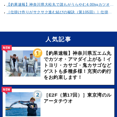
【釣果速報】神奈川県大松丸で誰もがうらやむ4.00kgカツオをキャッチ！あなたも乗船して青物三昧しませんか？
［仕掛け作りがサクサク進む結びの秘訣（第105回）］仕掛け巻きの使い方②
人気記事
NEW
【釣果速報】神奈川県五エム丸
でカツオ・アマダイ上がる！イ
トヨリ・カサゴ・鬼カサゴなど
ゲストも多種多様！充実の釣行
をお約束します！
NEW
［E2F（第17回）］東京湾のル
アータチウオ