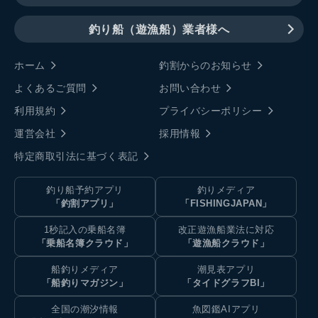
釣り船（遊漁船）業者様へ
ホーム
釣割からのお知らせ
よくあるご質問
お問い合わせ
利用規約
プライバシーポリシー
運営会社
採用情報
特定商取引法に基づく表記
釣り船予約アプリ
釣りメディア
「釣割アプリ」
「FISHINGJAPAN」
1秒記入の乗船名簿
改正遊漁船業法に対応
「乗船名簿クラウド」
「遊漁船クラウド」
船釣りメディア
潮見表アプリ
「船釣りマガジン」
「タイドグラフBI」
全国の潮汐情報
魚図鑑AIアプリ