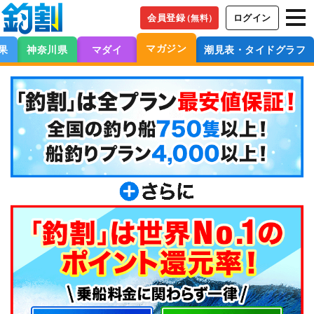
会員登録
ログイン
（無料）
マガジン
果
神奈川県
マダイ
潮見表・タイドグラフ