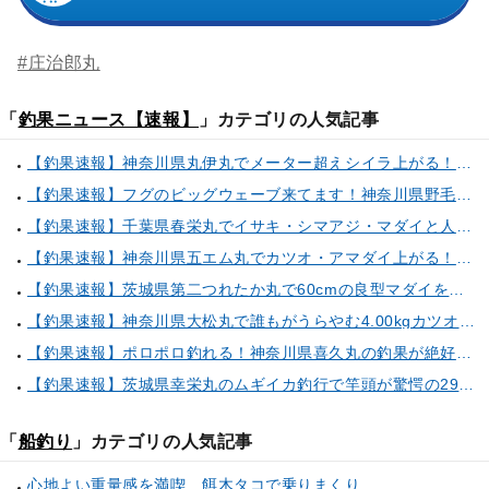
#庄治郎丸
「
釣果ニュース【速報】
」カテゴリの人気記事
【釣果速報】神奈川県丸伊丸でメーター超えシイラ上がる！夏の海のモンスターと勝負したいなら今すぐ予約を！
【釣果速報】フグのビッグウェーブ来てます！神奈川県野毛屋釣船店で38cmのショウサイフグGET！このチャンスを逃すな！
【釣果速報】千葉県春栄丸でイサキ・シマアジ・マダイと人気魚種続々ゲット！いろいろな魚との出会いを楽しみたい人は即予約を！
【釣果速報】神奈川県五エム丸でカツオ・アマダイ上がる！イトヨリ・カサゴ・鬼カサゴなどゲストも多種多様！充実の釣行をお約束します！
【釣果速報】茨城県第二つれたか丸で60cmの良型マダイをキャッチ！アジのアタリも好調！人気者を一気にゲットできるリレー船が今、大人気！
【釣果速報】神奈川県大松丸で誰もがうらやむ4.00kgカツオをキャッチ！あなたも乗船して青物三昧しませんか？
【釣果速報】ポロポロ釣れる！神奈川県喜久丸の釣果が絶好調！ハナダイ・シロアマダイ・サバ・アジなど人気魚種も続々キャッチ！
【釣果速報】茨城県幸栄丸のムギイカ釣行で竿頭が驚愕の294匹キャッチ達成！数も型も大満足の釣行へGO！
「
船釣り
」カテゴリの人気記事
心地よい重量感を満喫 餌木タコで乗りまくり