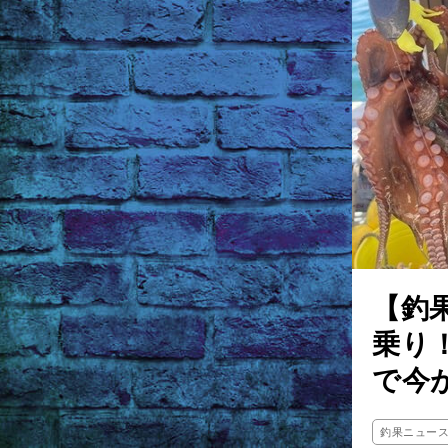
【釣
乗り
で今
釣果ニュー