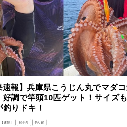
果速報】兵庫県こうじん丸でマダコ
！好調で竿頭10匹ゲット！サイズ
が釣りドキ！
ス【速報】
船釣り
釣り船