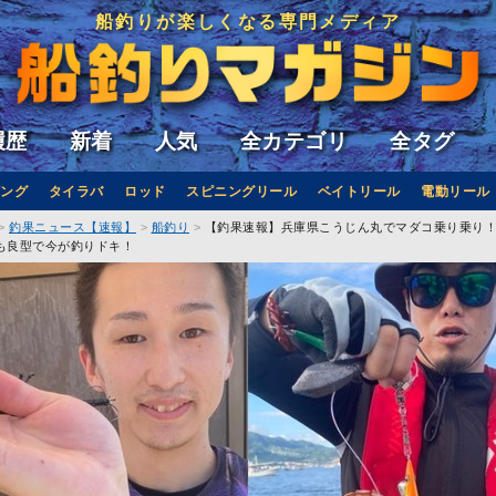
船釣りが楽しくなる専門メディア
履歴
新着
人気
全カテゴリ
全タグ
ング
タイラバ
ロッド
スピニングリール
ベイトリール
電動リール
釣果ニュース【速報】
船釣り
【釣果速報】兵庫県こうじん丸でマダコ乗り乗り！
も良型で今が釣りドキ！