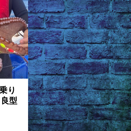
乗り
も良型