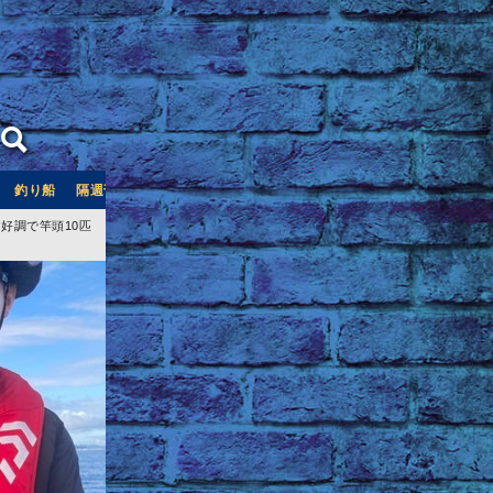
釣り船
隔週刊つり情報
釣り船予約サイト「釣割」
好調で竿頭10匹