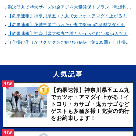
勘次郎丸で特大サイズの金アジを大量確保！ブランド魚爆釣の秘密は船長特製の「アレ」だった！【口コミ多数掲載】
【釣果速報】神奈川県五エム丸でカツオ・アマダイ上がる！イトヨリ・カサゴ・鬼カサゴなどゲストも多種多様！充実の釣行をお約束します！
【釣果速報】茨城県第二つれたか丸で60cmの良型マダイをキャッチ！アジのアタリも好調！人気者を一気にゲットできるリレー船が今、大人気！
【釣果速報】神奈川県大松丸で誰もがうらやむ4.00kgカツオをキャッチ！あなたも乗船して青物三昧しませんか？
［仕掛け作りがサクサク進む結びの秘訣（第105回）］仕掛け巻きの使い方②
人気記事
NEW
【釣果速報】神奈川県五エム丸
でカツオ・アマダイ上がる！イ
トヨリ・カサゴ・鬼カサゴなど
ゲストも多種多様！充実の釣行
をお約束します！
NEW