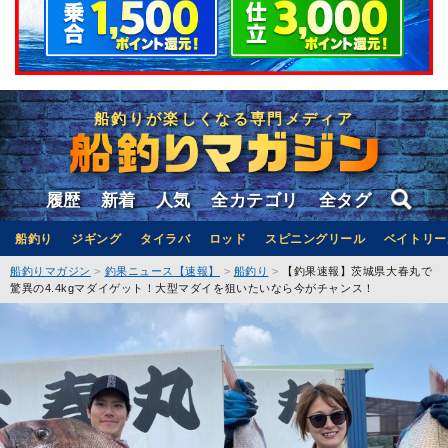
船釣りが楽しくなる専門メディア
履歴
新着
人気
全カテゴリ
全タグ
船釣り
ジギング
タイラバ
ロッド
スピニングリール
ベイトリー
船釣りマガジン
釣果ニュース【速報】
船釣り
【釣果速報】茨城県大春丸で
驚異の4.4kgマダイゲット！大型マダイを狙いたいなら今がチャンス！