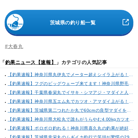
茨城県の釣り船一覧
#大春丸
「
釣果ニュース【速報】
」カテゴリの人気記事
【釣果速報】神奈川県丸伊丸でメーター超えシイラ上がる！夏の海のモンスターと勝負したいなら今すぐ予約を！
【釣果速報】フグのビッグウェーブ来てます！神奈川県野毛屋釣船店で38cmのショウサイフグGET！このチャンスを逃すな！
【釣果速報】千葉県春栄丸でイサキ・シマアジ・マダイと人気魚種続々ゲット！いろいろな魚との出会いを楽しみたい人は即予約を！
【釣果速報】神奈川県五エム丸でカツオ・アマダイ上がる！イトヨリ・カサゴ・鬼カサゴなどゲストも多種多様！充実の釣行をお約束します！
【釣果速報】茨城県第二つれたか丸で60cmの良型マダイをキャッチ！アジのアタリも好調！人気者を一気にゲットできるリレー船が今、大人気！
【釣果速報】神奈川県大松丸で誰もがうらやむ4.00kgカツオをキャッチ！あなたも乗船して青物三昧しませんか？
【釣果速報】ポロポロ釣れる！神奈川県喜久丸の釣果が絶好調！ハナダイ・シロアマダイ・サバ・アジなど人気魚種も続々キャッチ！
【釣果速報】茨城県幸栄丸のムギイカ釣行で竿頭が驚愕の294匹キャッチ達成！数も型も大満足の釣行へGO！