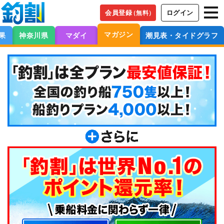
会員登録
ログイン
（無料）
マガジン
果
神奈川県
マダイ
潮見表・タイドグラフ