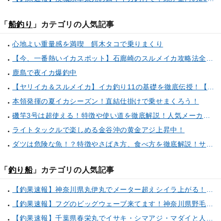
「
船釣り
」カテゴリの人気記事
心地よい重量感を満喫 餌木タコで乗りまくり
【今、一番熱いイカスポット】石廊崎のスルメイカ攻略法全解説！（とび島丸／西伊豆 土肥恋人岬）
鹿島で夜イカ爆釣中
【ヤリイカ＆スルメイカ】イカ釣り11の基礎を徹底伝授！【中編】（喜平治丸／三浦半島剣崎間口港）
本領発揮の夏イカシーズン！直結仕掛けで乗せまくろう！
磯竿3号は超使える！特徴や使い道を徹底解説！人気メーカーのおすすめ磯竿もピックアップ！
ライトタックルで楽しめる金谷沖の黄金アジ上昇中！
ダツは危険な魚！？特徴やさばき方、食べ方を徹底解説！サヨリとの見分け方もご紹介
「
釣り船
」カテゴリの人気記事
【釣果速報】神奈川県丸伊丸でメーター超えシイラ上がる！夏の海のモンスターと勝負したいなら今すぐ予約を！
【釣果速報】フグのビッグウェーブ来てます！神奈川県野毛屋釣船店で38cmのショウサイフグGET！このチャンスを逃すな！
【釣果速報】千葉県春栄丸でイサキ・シマアジ・マダイと人気魚種続々ゲット！いろいろな魚との出会いを楽しみたい人は即予約を！