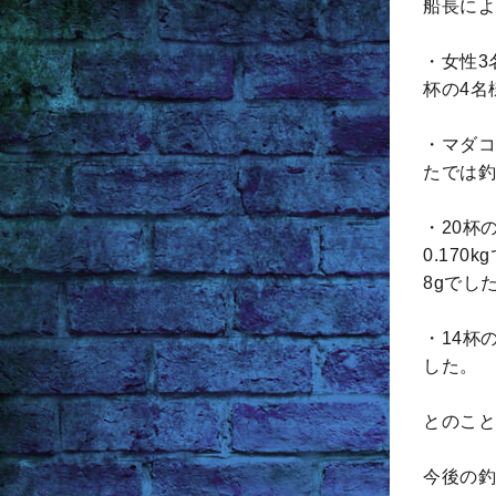
船長によ
・女性3
杯の4名
・マダコ
たでは釣果
・20杯の
0.170
8gでし
・14杯
した。
とのこと
今後の釣