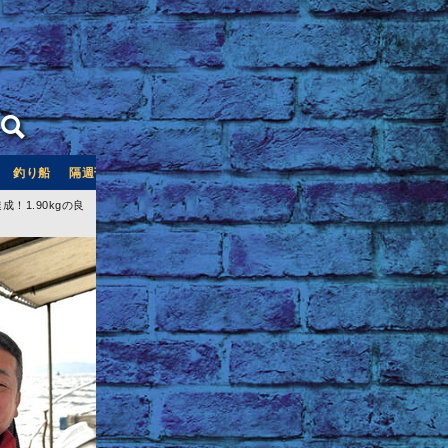
釣り船
隔週刊つり情報
釣り船予約サイト「釣割」
！1.90kgの良