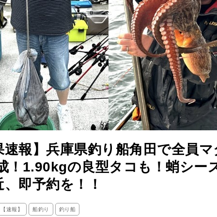
果速報】兵庫県釣り船角田で全員マ
成！1.90kgの良型タコも！蛸シー
近、即予約を！！
ス【速報】
船釣り
釣り船