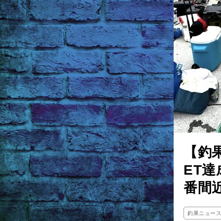
【釣
ET達
番間
釣果ニュー