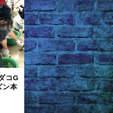
ダコG
ズン本