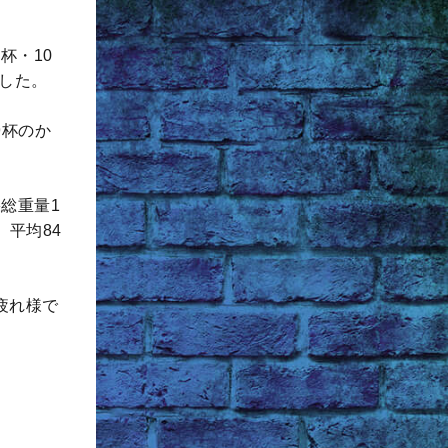
杯・10
ました。
9杯のか
果総重量1
で、平均84
お疲れ様で