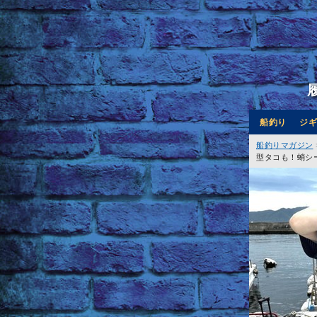
船釣り
ジギ
船釣りマガジン
型タコも！蛸シ