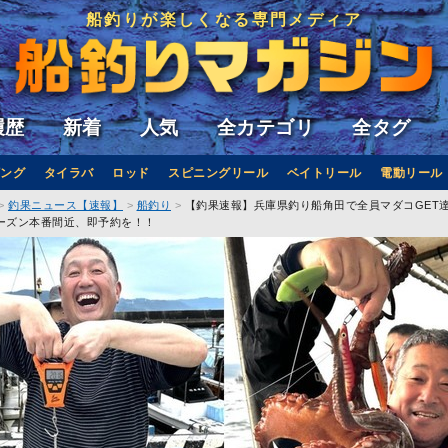
船釣りが楽しくなる専門メディア
履歴
新着
人気
全カテゴリ
全タグ
ング
タイラバ
ロッド
スピニングリール
ベイトリール
電動リール
釣果ニュース【速報】
船釣り
【釣果速報】兵庫県釣り船角田で全員マダコGET達成
ーズン本番間近、即予約を！！