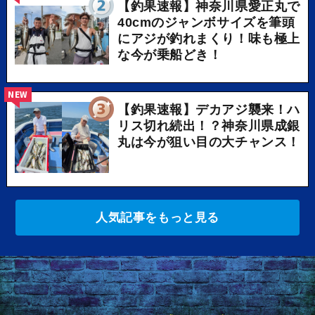
【釣果速報】神奈川県愛正丸で
40cmのジャンボサイズを筆頭
にアジが釣れまくり！味も極上
な今が乗船どき！
NEW
【釣果速報】デカアジ襲来！ハ
リス切れ続出！？神奈川県成銀
丸は今が狙い目の大チャンス！
人気記事をもっと見る