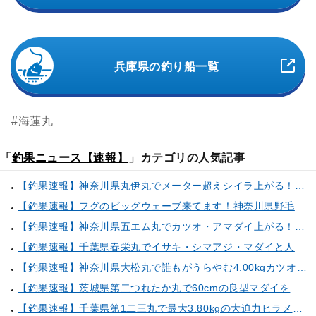
兵庫県の釣り船一覧
#海蓮丸
「
釣果ニュース【速報】
」カテゴリの人気記事
【釣果速報】神奈川県丸伊丸でメーター超えシイラ上がる！夏の海のモンスターと勝負したいなら今すぐ予約を！
【釣果速報】フグのビッグウェーブ来てます！神奈川県野毛屋釣船店で38cmのショウサイフグGET！このチャンスを逃すな！
【釣果速報】神奈川県五エム丸でカツオ・アマダイ上がる！イトヨリ・カサゴ・鬼カサゴなどゲストも多種多様！充実の釣行をお約束します！
【釣果速報】千葉県春栄丸でイサキ・シマアジ・マダイと人気魚種続々ゲット！いろいろな魚との出会いを楽しみたい人は即予約を！
【釣果速報】神奈川県大松丸で誰もがうらやむ4.00kgカツオをキャッチ！あなたも乗船して青物三昧しませんか？
【釣果速報】茨城県第二つれたか丸で60cmの良型マダイをキャッチ！アジのアタリも好調！人気者を一気にゲットできるリレー船が今、大人気！
【釣果速報】千葉県第1二三丸で最大3.80kgの大迫力ヒラメ獲れる！憧れの巨大根魚に出会う船の旅に出ませんか？