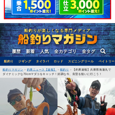
船釣りが楽しくなる専門メディア
履歴
新着
人気
全カテゴリ
全タグ
船釣り
ジギング
タイラバ
ロッド
スピニングリール
ベイトリー
船釣りマガジン
釣果ニュース【速報】
船釣り
【釣果速報】兵庫県海蓮丸で
ダイナミックな70cmマダコをキャッチ！好調な今、良型を狙いに行こう！