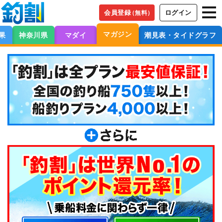
会員登録
ログイン
（無料）
マガジン
果
神奈川県
マダイ
潮見表・タイドグラフ