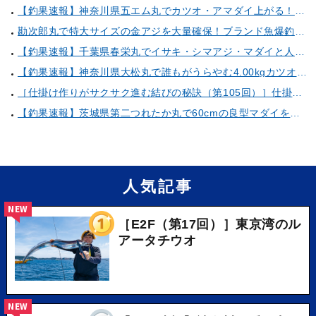
【釣果速報】神奈川県五エム丸でカツオ・アマダイ上がる！イトヨリ・カサゴ・鬼カサゴなどゲストも多種多様！充実の釣行をお約束します！
勘次郎丸で特大サイズの金アジを大量確保！ブランド魚爆釣の秘密は船長特製の「アレ」だった！【口コミ多数掲載】
【釣果速報】千葉県春栄丸でイサキ・シマアジ・マダイと人気魚種続々ゲット！いろいろな魚との出会いを楽しみたい人は即予約を！
【釣果速報】神奈川県大松丸で誰もがうらやむ4.00kgカツオをキャッチ！あなたも乗船して青物三昧しませんか？
［仕掛け作りがサクサク進む結びの秘訣（第105回）］仕掛け巻きの使い方②
【釣果速報】茨城県第二つれたか丸で60cmの良型マダイをキャッチ！アジのアタリも好調！人気者を一気にゲットできるリレー船が今、大人気！
人気記事
NEW
［E2F（第17回）］東京湾のル
アータチウオ
NEW