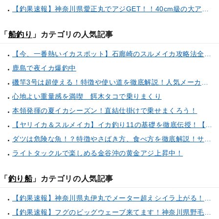
【釣果速報】神奈川県愛正丸でアジGET！！40cm級の大アジもお目見え！？ぜひスカッと釣りに来てください！
「
船釣り
」カテゴリの人気記事
【今、一番熱いイカスポット】石廊崎のスルメイカ攻略法全解説！（とび島丸／西伊豆 土肥恋人岬）
鹿島で夜イカ爆釣中
磯竿3号は超使える！特徴や使い道を徹底解説！人気メーカーのおすすめ磯竿もピックアップ！
心地よい重量感を満喫 餌木タコで乗りまくり
本領発揮の夏イカシーズン！直結仕掛けで乗せまくろう！
【ヤリイカ＆スルメイカ】イカ釣り11の基礎を徹底伝授！【中編】（喜平治丸／三浦半島剣崎間口港）
ダツは危険な魚！？特徴やさばき方、食べ方を徹底解説！サヨリとの見分け方もご紹介
ライトタックルで楽しめる金谷沖の黄金アジ上昇中！
「
釣り船
」カテゴリの人気記事
【釣果速報】神奈川県丸伊丸でメーター超えシイラ上がる！夏の海のモンスターと勝負したいなら今すぐ予約を！
【釣果速報】フグのビッグウェーブ来てます！神奈川県野毛屋釣船店で38cmのショウサイフグGET！このチャンスを逃すな！