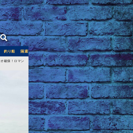
釣り船
隔週刊つり情報
釣り船予約サイト「釣割」
ウオ確保！ロマン