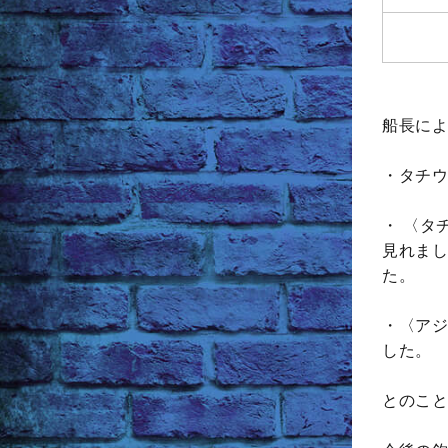
船長によ
・タチウ
・ 〈タ
見れまし
た。
・〈アジ
した。
とのこと