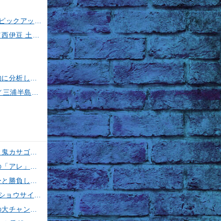
磯竿3号は超使える！特徴や使い道を徹底解説！人気メーカーのおすすめ磯竿もピックアップ！
【今、一番熱いイカスポット】石廊崎のスルメイカ攻略法全解説！（とび島丸／西伊豆 土肥恋人岬）
プロが検証！締め方によるタチウオの違い～見た目・味・食感・生臭さを徹底的に分析します～
【ヤリイカ＆スルメイカ】イカ釣り11の基礎を徹底伝授！【中編】（喜平治丸／三浦半島剣崎間口港）
【釣果速報】神奈川県五エム丸でカツオ・アマダイ上がる！イトヨリ・カサゴ・鬼カサゴなどゲストも多種多様！充実の釣行をお約束します！
勘次郎丸で特大サイズの金アジを大量確保！ブランド魚爆釣の秘密は船長特製の「アレ」だった！【口コミ多数掲載】
【釣果速報】神奈川県丸伊丸でメーター超えシイラ上がる！夏の海のモンスターと勝負したいなら今すぐ予約を！
【釣果速報】フグのビッグウェーブ来てます！神奈川県野毛屋釣船店で38cmのショウサイフグGET！このチャンスを逃すな！
【釣果速報】デカアジ襲来！ハリス切れ続出！？神奈川県成銀丸は今が狙い目の大チャンス！