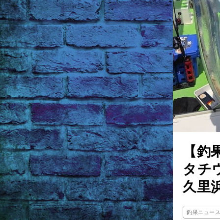
【釣
タチ
久里
釣果ニュー