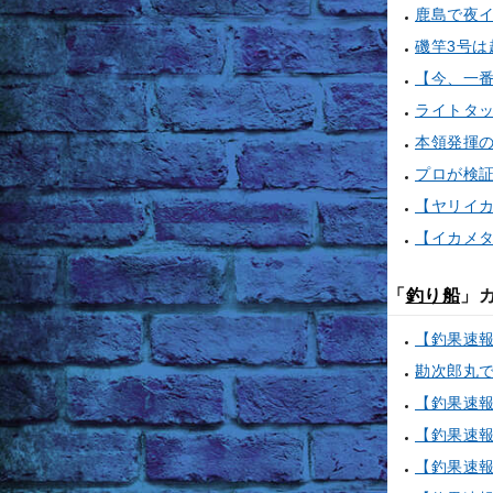
鹿島で夜
ライトタ
本領発揮
【イカメ
「
釣り船
」