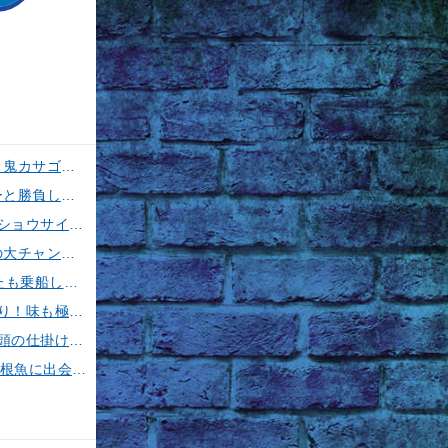
【釣果速報】神奈川県五エム丸でカツオ・アマダイ上がる！イトヨリ・カサゴ・鬼カサゴなどゲストも多種多様！充実の釣行をお約束します！
【釣果速報】神奈川県丸伊丸でメーター超えシイラ上がる！夏の海のモンスターと勝負したいなら今すぐ予約を！
【釣果速報】フグのビッグウェーブ来てます！神奈川県野毛屋釣船店で38cmのショウサイフグGET！このチャンスを逃すな！
【釣果速報】デカアジ襲来！ハリス切れ続出！？神奈川県成銀丸は今が狙い目の大チャンス！
【釣果速報】神奈川県大松丸で誰もがうらやむ4.00kgカツオをキャッチ！あなたも乗船して青物三昧しませんか？
【釣果速報】神奈川県愛正丸で40cmのジャンボサイズを筆頭にアジが釣れまくり！味も極上な今が乗船どき！
【釣果速報】神奈川県光三丸でスルメイカがザクザク！最大40cm！気になる竿頭の仕掛けは？
【釣果速報】千葉県第1二三丸で最大3.80kgの大迫力ヒラメ獲れる！憧れの巨大根魚に出会う船の旅に出ませんか？