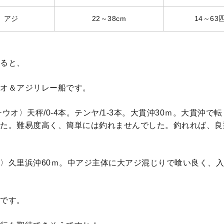
アジ
22～38cm
14～63
ると、
オ＆アジリレー船です。
チウオ〉天秤/0-4本。テンヤ/1-3本。大貫沖30ｍ。大貫沖で
た。難易度高く、簡単には釣れませんでした。釣れれば、良
〉久里浜沖60ｍ。中アジ主体に大アジ混じりで喰い良く、
です。