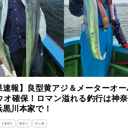
果速報】良型黄アジ＆メーターオー
ウオ確保！ロマン溢れる釣行は神奈
浜黒川本家で！
ス【速報】
船釣り
釣り船