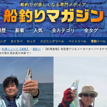
船釣りが楽しくなる専門メディア
履歴
新着
人気
全カテゴリ
全タグ
ング
タイラバ
ロッド
スピニングリール
ベイトリール
電動リール
釣果ニュース【速報】
船釣り
【釣果速報】良型黄アジ＆メーターオーバータチ
奈川県久里浜黒川本家で！