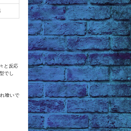
匹
転々と反応
型でし
入れ喰いで