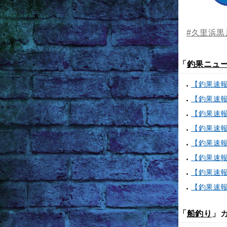
#久里浜黒
「
釣果ニュ
「
船釣り
」