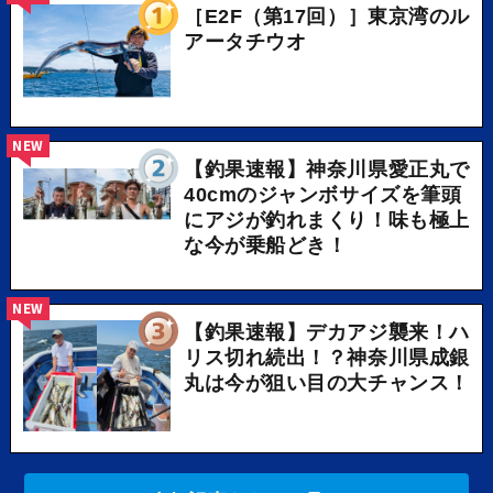
［E2F（第17回）］東京湾のル
アータチウオ
NEW
【釣果速報】神奈川県愛正丸で
40cmのジャンボサイズを筆頭
にアジが釣れまくり！味も極上
な今が乗船どき！
NEW
【釣果速報】デカアジ襲来！ハ
リス切れ続出！？神奈川県成銀
丸は今が狙い目の大チャンス！