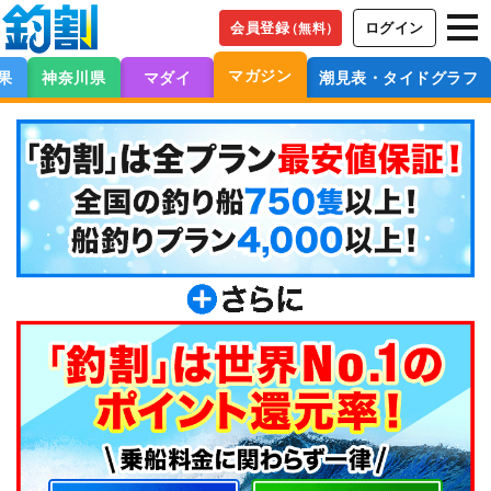
会員登録
ログイン
（無料）
マガジン
果
神奈川県
マダイ
潮見表・タイドグラフ