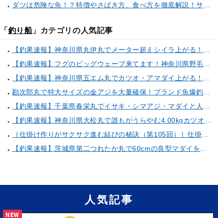
ダツは危険な魚！？特徴やさばき方、食べ方を徹底解説！サヨリとの見分け方もご紹介
「
釣り船
」カテゴリの人気記事
【釣果速報】神奈川県丸伊丸でメーター超えシイラ上がる！夏の海のモンスターと勝負したいなら今すぐ予約を！
【釣果速報】フグのビッグウェーブ来てます！神奈川県野毛屋釣船店で38cmのショウサイフグGET！このチャンスを逃すな！
【釣果速報】神奈川県五エム丸でカツオ・アマダイ上がる！イトヨリ・カサゴ・鬼カサゴなどゲストも多種多様！充実の釣行をお約束します！
勘次郎丸で特大サイズの金アジを大量確保！ブランド魚爆釣の秘密は船長特製の「アレ」だった！【口コミ多数掲載】
【釣果速報】千葉県春栄丸でイサキ・シマアジ・マダイと人気魚種続々ゲット！いろいろな魚との出会いを楽しみたい人は即予約を！
【釣果速報】神奈川県大松丸で誰もがうらやむ4.00kgカツオをキャッチ！あなたも乗船して青物三昧しませんか？
［仕掛け作りがサクサク進む結びの秘訣（第105回）］仕掛け巻きの使い方②
【釣果速報】茨城県第二つれたか丸で60cmの良型マダイをキャッチ！アジのアタリも好調！人気者を一気にゲットできるリレー船が今、大人気！
人気記事
NEW