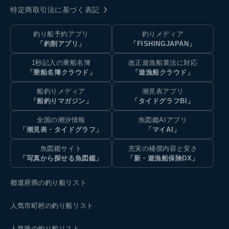
特定商取引法に基づく表記
釣り船予約アプリ
釣りメディア
「釣割アプリ」
「FISHINGJAPAN」
1秒記入の乗船名簿
改正遊漁船業法に対応
「乗船名簿クラウド」
「遊漁船クラウド」
船釣りメディア
潮見表アプリ
「船釣りマガジン」
「タイドグラフBI」
全国の潮汐情報
魚図鑑AIアプリ
「潮見表・タイドグラフ」
「マイAI」
魚図鑑サイト
充実の補償内容と安さ
「写真から探せる魚図鑑」
「新・遊漁船保険DX」
都道府県の釣り船リスト
人気市町村の釣り船リスト
人気港の釣り船リスト