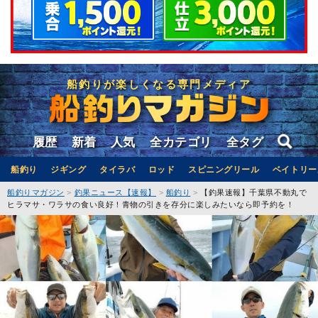
船釣りが楽しくなる専門メディア
履歴
新着
人気
全カテゴリ
全タグ
船釣り
ジギング
タイラバ
ロッド
スピニングリール
ベイトリー
船釣りマガジン
釣果ニュース【速報】
船釣り
【釣果速報】千葉県不動丸で
ヒラマサ・ワラサの食い良好！青物の引きを存分に楽しみたいなら即予約を！