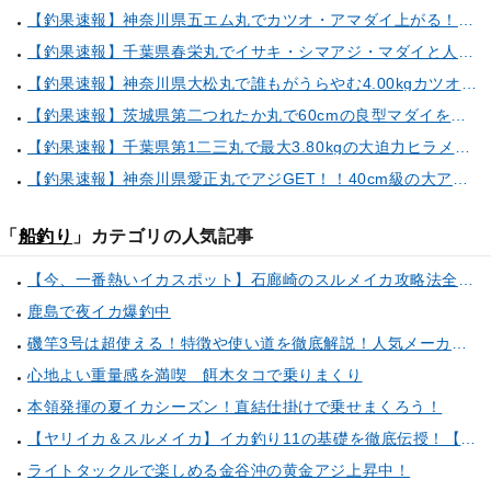
【釣果速報】神奈川県五エム丸でカツオ・アマダイ上がる！イトヨリ・カサゴ・鬼カサゴなどゲストも多種多様！充実の釣行をお約束します！
【釣果速報】千葉県春栄丸でイサキ・シマアジ・マダイと人気魚種続々ゲット！いろいろな魚との出会いを楽しみたい人は即予約を！
【釣果速報】神奈川県大松丸で誰もがうらやむ4.00kgカツオをキャッチ！あなたも乗船して青物三昧しませんか？
【釣果速報】茨城県第二つれたか丸で60cmの良型マダイをキャッチ！アジのアタリも好調！人気者を一気にゲットできるリレー船が今、大人気！
【釣果速報】千葉県第1二三丸で最大3.80kgの大迫力ヒラメ獲れる！憧れの巨大根魚に出会う船の旅に出ませんか？
【釣果速報】神奈川県愛正丸でアジGET！！40cm級の大アジもお目見え！？ぜひスカッと釣りに来てください！
「
船釣り
」カテゴリの人気記事
【今、一番熱いイカスポット】石廊崎のスルメイカ攻略法全解説！（とび島丸／西伊豆 土肥恋人岬）
鹿島で夜イカ爆釣中
磯竿3号は超使える！特徴や使い道を徹底解説！人気メーカーのおすすめ磯竿もピックアップ！
心地よい重量感を満喫 餌木タコで乗りまくり
本領発揮の夏イカシーズン！直結仕掛けで乗せまくろう！
【ヤリイカ＆スルメイカ】イカ釣り11の基礎を徹底伝授！【中編】（喜平治丸／三浦半島剣崎間口港）
ライトタックルで楽しめる金谷沖の黄金アジ上昇中！