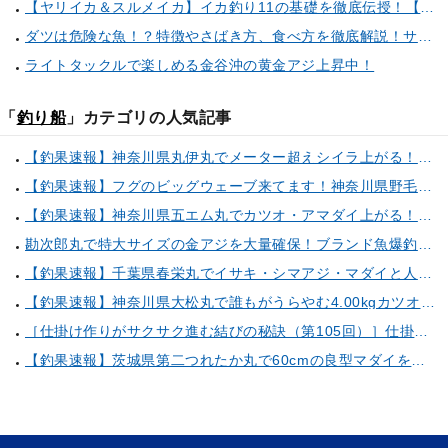
【ヤリイカ＆スルメイカ】イカ釣り11の基礎を徹底伝授！【中編】（喜平治丸／三浦半島剣崎間口港）
ダツは危険な魚！？特徴やさばき方、食べ方を徹底解説！サヨリとの見分け方もご紹介
ライトタックルで楽しめる金谷沖の黄金アジ上昇中！
「
釣り船
」カテゴリの人気記事
【釣果速報】神奈川県丸伊丸でメーター超えシイラ上がる！夏の海のモンスターと勝負したいなら今すぐ予約を！
【釣果速報】フグのビッグウェーブ来てます！神奈川県野毛屋釣船店で38cmのショウサイフグGET！このチャンスを逃すな！
【釣果速報】神奈川県五エム丸でカツオ・アマダイ上がる！イトヨリ・カサゴ・鬼カサゴなどゲストも多種多様！充実の釣行をお約束します！
勘次郎丸で特大サイズの金アジを大量確保！ブランド魚爆釣の秘密は船長特製の「アレ」だった！【口コミ多数掲載】
【釣果速報】千葉県春栄丸でイサキ・シマアジ・マダイと人気魚種続々ゲット！いろいろな魚との出会いを楽しみたい人は即予約を！
【釣果速報】神奈川県大松丸で誰もがうらやむ4.00kgカツオをキャッチ！あなたも乗船して青物三昧しませんか？
［仕掛け作りがサクサク進む結びの秘訣（第105回）］仕掛け巻きの使い方②
【釣果速報】茨城県第二つれたか丸で60cmの良型マダイをキャッチ！アジのアタリも好調！人気者を一気にゲットできるリレー船が今、大人気！