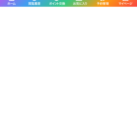
人気市町村の釣り船リスト
人気港の釣り船リスト
人気エリアの釣り船検索
各都道府県の船釣り釣果情報
各都道府県の人気魚種の釣果情報
各都道府県の潮見表
・タイドグラフ
人気市町村の潮見表・タイドグラフ
人気ポイントの潮見表・タイドグラフ
© 2004- B.Creation Inc.
※掲載されているすべての情報の
無断転載・転用・コピー等の行為は一切禁じます。