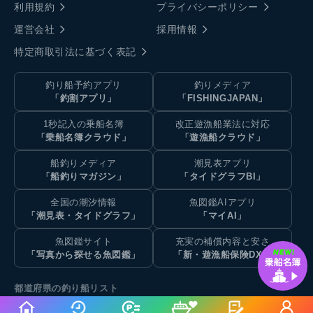
利用規約
プライバシーポリシー
運営会社
採用情報
特定商取引法に基づく表記
釣り船予約アプリ
釣りメディア
「釣割アプリ」
「FISHINGJAPAN」
1秒記入の乗船名簿
改正遊漁船業法に対応
「乗船名簿クラウド」
「遊漁船クラウド」
船釣りメディア
潮見表アプリ
「船釣りマガジン」
「タイドグラフBI」
全国の潮汐情報
魚図鑑AIアプリ
「潮見表・タイドグラフ」
「マイAI」
魚図鑑サイト
充実の補償内容と安さ
「写真から探せる魚図鑑」
「新・遊漁船保険DX」
都道府県の釣り船リスト