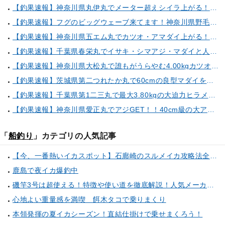
【釣果速報】神奈川県丸伊丸でメーター超えシイラ上がる！夏の海のモンスターと勝負したいなら今すぐ予約を！
【釣果速報】フグのビッグウェーブ来てます！神奈川県野毛屋釣船店で38cmのショウサイフグGET！このチャンスを逃すな！
【釣果速報】神奈川県五エム丸でカツオ・アマダイ上がる！イトヨリ・カサゴ・鬼カサゴなどゲストも多種多様！充実の釣行をお約束します！
【釣果速報】千葉県春栄丸でイサキ・シマアジ・マダイと人気魚種続々ゲット！いろいろな魚との出会いを楽しみたい人は即予約を！
【釣果速報】神奈川県大松丸で誰もがうらやむ4.00kgカツオをキャッチ！あなたも乗船して青物三昧しませんか？
【釣果速報】茨城県第二つれたか丸で60cmの良型マダイをキャッチ！アジのアタリも好調！人気者を一気にゲットできるリレー船が今、大人気！
【釣果速報】千葉県第1二三丸で最大3.80kgの大迫力ヒラメ獲れる！憧れの巨大根魚に出会う船の旅に出ませんか？
【釣果速報】神奈川県愛正丸でアジGET！！40cm級の大アジもお目見え！？ぜひスカッと釣りに来てください！
「
船釣り
」カテゴリの人気記事
【今、一番熱いイカスポット】石廊崎のスルメイカ攻略法全解説！（とび島丸／西伊豆 土肥恋人岬）
鹿島で夜イカ爆釣中
磯竿3号は超使える！特徴や使い道を徹底解説！人気メーカーのおすすめ磯竿もピックアップ！
心地よい重量感を満喫 餌木タコで乗りまくり
本領発揮の夏イカシーズン！直結仕掛けで乗せまくろう！