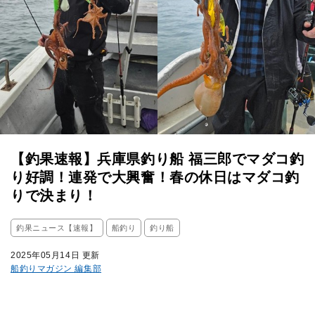
【釣果速報】兵庫県釣り船 福三郎でマダコ釣
り好調！連発で大興奮！春の休日はマダコ釣
りで決まり！
釣果ニュース【速報】
船釣り
釣り船
2025年05月14日 更新
船釣りマガジン 編集部