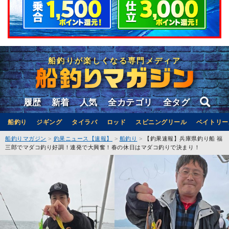
船釣りが楽しくなる専門メディア
履歴
新着
人気
全カテゴリ
全タグ
船釣り
ジギング
タイラバ
ロッド
スピニングリール
ベイトリー
船釣りマガジン
釣果ニュース【速報】
船釣り
【釣果速報】兵庫県釣り船 福
三郎でマダコ釣り好調！連発で大興奮！春の休日はマダコ釣りで決まり！