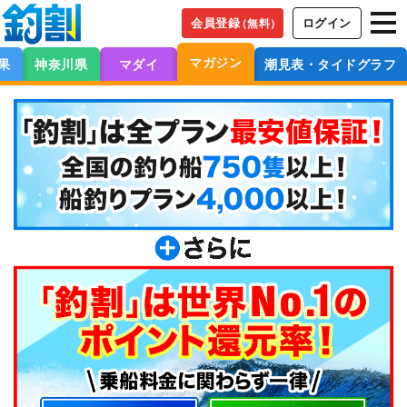
会員登録
ログイン
（無料）
マガジン
果
神奈川県
マダイ
潮見表・タイドグラフ