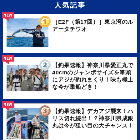
人気記事
NEW
［E2F（第17回）］東京湾のル
アータチウオ
NEW
【釣果速報】神奈川県愛正丸で
40cmのジャンボサイズを筆頭
にアジが釣れまくり！味も極上
な今が乗船どき！
NEW
【釣果速報】デカアジ襲来！ハ
リス切れ続出！？神奈川県成銀
丸は今が狙い目の大チャンス！