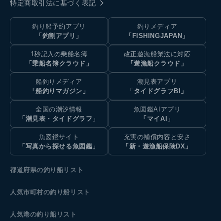
特定商取引法に基づく表記
釣り船予約アプリ
釣りメディア
「釣割アプリ」
「FISHINGJAPAN」
1秒記入の乗船名簿
改正遊漁船業法に対応
「乗船名簿クラウド」
「遊漁船クラウド」
船釣りメディア
潮見表アプリ
「船釣りマガジン」
「タイドグラフBI」
全国の潮汐情報
魚図鑑AIアプリ
「潮見表・タイドグラフ」
「マイAI」
魚図鑑サイト
充実の補償内容と安さ
「写真から探せる魚図鑑」
「新・遊漁船保険DX」
都道府県の釣り船リスト
人気市町村の釣り船リスト
人気港の釣り船リスト