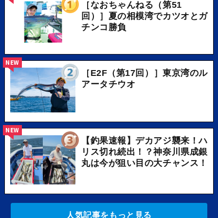
［なおちゃんねる（第51
回）］夏の相模湾でカツオとガ
チンコ勝負
NEW
［E2F（第17回）］東京湾のル
アータチウオ
NEW
【釣果速報】デカアジ襲来！ハ
リス切れ続出！？神奈川県成銀
丸は今が狙い目の大チャンス！
人気記事をもっと見る