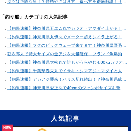
ダツは危険な魚！？特徴やさばき方、食べ方を徹底解説！サヨリとの見分け方もご紹介
「
釣り船
」カテゴリの人気記事
【釣果速報】神奈川県五エム丸でカツオ・アマダイ上がる！イトヨリ・カサゴ・鬼カサゴなどゲストも多種多様！充実の釣行をお約束します！
【釣果速報】神奈川県丸伊丸でメーター超えシイラ上がる！夏の海のモンスターと勝負したいなら今すぐ予約を！
【釣果速報】フグのビッグウェーブ来てます！神奈川県野毛屋釣船店で38cmのショウサイフグGET！このチャンスを逃すな！
勘次郎丸で特大サイズの金アジを大量確保！ブランド魚爆釣の秘密は船長特製の「アレ」だった！【口コミ多数掲載】
【釣果速報】神奈川県大松丸で誰もがうらやむ4.00kgカツオをキャッチ！あなたも乗船して青物三昧しませんか？
【釣果速報】千葉県春栄丸でイサキ・シマアジ・マダイと人気魚種続々ゲット！いろいろな魚との出会いを楽しみたい人は即予約を！
【釣果速報】デカアジ襲来！ハリス切れ続出！？神奈川県成銀丸は今が狙い目の大チャンス！
【釣果速報】神奈川県愛正丸で40cmのジャンボサイズを筆頭にアジが釣れまくり！味も極上な今が乗船どき！
人気記事
NEW