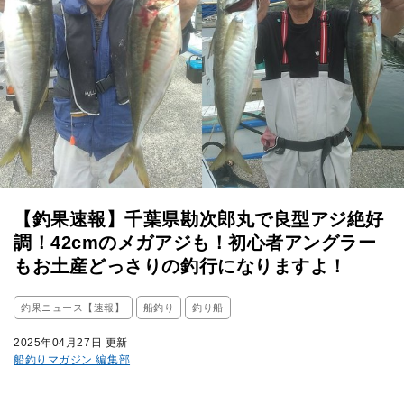
【釣果速報】千葉県勘次郎丸で良型アジ絶好
調！42cmのメガアジも！初心者アングラー
もお土産どっさりの釣行になりますよ！
釣果ニュース【速報】
船釣り
釣り船
2025年04月27日 更新
船釣りマガジン 編集部