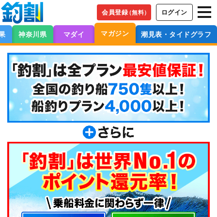
会員登録
ログイン
（無料）
マガジン
果
神奈川県
マダイ
潮見表・タイドグラフ