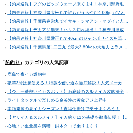
【釣果速報】フグのビッグウェーブ来てます！神奈川県野毛屋釣船店で38cmのショウサイフグGET！このチャンスを逃すな！
【釣果速報】神奈川県大松丸で誰もがうらやむ4.00kgカツオをキャッチ！あなたも乗船して青物三昧しませんか？
【釣果速報】千葉県春栄丸でイサキ・シマアジ・マダイと人気魚種続々ゲット！いろいろな魚との出会いを楽しみたい人は即予約を！
【釣果速報】デカアジ襲来！ハリス切れ続出！？神奈川県成銀丸は今が狙い目の大チャンス！
【釣果速報】神奈川県愛正丸で40cmのジャンボサイズを筆頭にアジが釣れまくり！味も極上な今が乗船どき！
【釣果速報】千葉県第1二三丸で最大3.80kgの大迫力ヒラメ獲れる！憧れの巨大根魚に出会う船の旅に出ませんか？
「
船釣り
」カテゴリの人気記事
鹿島で夜イカ爆釣中
磯竿3号は超使える！特徴や使い道を徹底解説！人気メーカーのおすすめ磯竿もピックアップ！
【今、一番熱いイカスポット】石廊崎のスルメイカ攻略法全解説！（とび島丸／西伊豆 土肥恋人岬）
ライトタックルで楽しめる金谷沖の黄金アジ上昇中！
本領発揮の夏イカシーズン！直結仕掛けで乗せまくろう！
【ヤリイカ＆スルメイカ】イカ釣り11の基礎を徹底伝授！【中編】（喜平治丸／三浦半島剣崎間口港）
心地よい重量感を満喫 餌木タコで乗りまくり