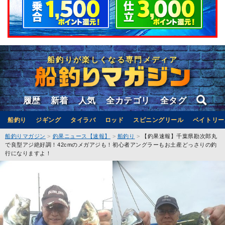
船釣りが楽しくなる専門メディア
履歴
新着
人気
全カテゴリ
全タグ
船釣り
ジギング
タイラバ
ロッド
スピニングリール
ベイトリー
船釣りマガジン
釣果ニュース【速報】
船釣り
【釣果速報】千葉県勘次郎丸
で良型アジ絶好調！42cmのメガアジも！初心者アングラーもお土産どっさりの釣
行になりますよ！