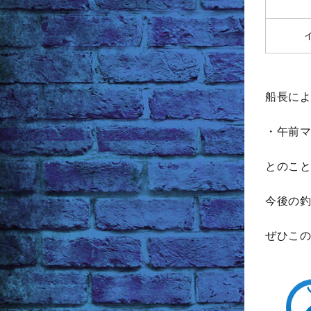
船長によ
・午前マ
とのこと
今後の釣
ぜひこの