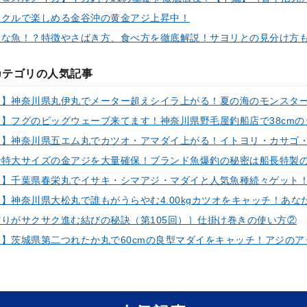
ックルで楽しめる金谷沖の黄金アジ上昇中！
険な魚！？特徴やさばき方、食べ方を徹底解説！サヨリとの見分け方
カテゴリの人気記事
りがサクサク進む結びの秘訣（第105回）］仕掛け巻きの使い方②