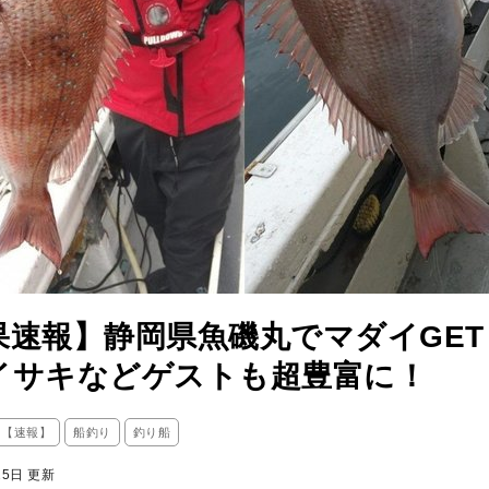
果速報】静岡県魚磯丸でマダイGET
イサキなどゲストも超豊富に！
ス【速報】
船釣り
釣り船
25日 更新