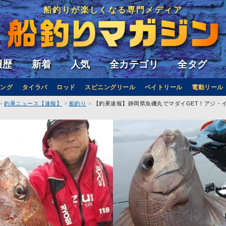
船釣りが楽しくなる専門メディア
履歴
新着
人気
全カテゴリ
全タグ
ング
タイラバ
ロッド
スピニングリール
ベイトリール
電動リール
釣果ニュース【速報】
船釣り
【釣果速報】静岡県魚磯丸でマダイGET！アジ・