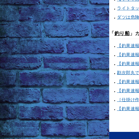
ライトタ
ダツは危
「
釣り船
」
［仕掛け作