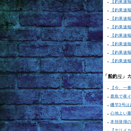
「
船釣り
」
鹿島で夜
心地よい
本領発揮