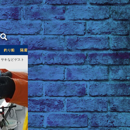
釣り船
隔週刊つり情報
釣り船予約サイト「釣割」
イサキなどゲスト