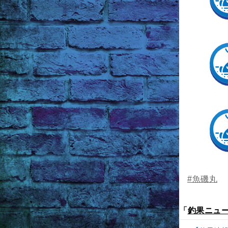
#魚磯丸
「
釣果ニュ