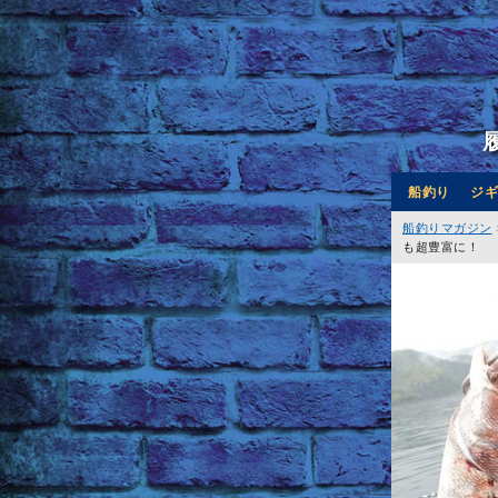
船釣り
ジギ
船釣りマガジン
も超豊富に！