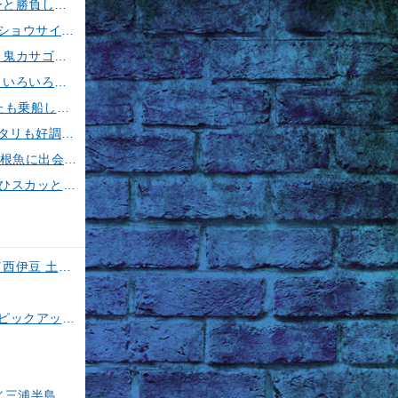
【釣果速報】神奈川県丸伊丸でメーター超えシイラ上がる！夏の海のモンスターと勝負したいなら今すぐ予約を！
【釣果速報】フグのビッグウェーブ来てます！神奈川県野毛屋釣船店で38cmのショウサイフグGET！このチャンスを逃すな！
【釣果速報】神奈川県五エム丸でカツオ・アマダイ上がる！イトヨリ・カサゴ・鬼カサゴなどゲストも多種多様！充実の釣行をお約束します！
【釣果速報】千葉県春栄丸でイサキ・シマアジ・マダイと人気魚種続々ゲット！いろいろな魚との出会いを楽しみたい人は即予約を！
【釣果速報】神奈川県大松丸で誰もがうらやむ4.00kgカツオをキャッチ！あなたも乗船して青物三昧しませんか？
【釣果速報】茨城県第二つれたか丸で60cmの良型マダイをキャッチ！アジのアタリも好調！人気者を一気にゲットできるリレー船が今、大人気！
【釣果速報】千葉県第1二三丸で最大3.80kgの大迫力ヒラメ獲れる！憧れの巨大根魚に出会う船の旅に出ませんか？
【釣果速報】神奈川県愛正丸でアジGET！！40cm級の大アジもお目見え！？ぜひスカッと釣りに来てください！
【今、一番熱いイカスポット】石廊崎のスルメイカ攻略法全解説！（とび島丸／西伊豆 土肥恋人岬）
磯竿3号は超使える！特徴や使い道を徹底解説！人気メーカーのおすすめ磯竿もピックアップ！
【ヤリイカ＆スルメイカ】イカ釣り11の基礎を徹底伝授！【中編】（喜平治丸／三浦半島剣崎間口港）