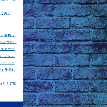
もご紹介
【釣果速報】神奈川県丸伊丸でメーター超えシイラ上がる！夏の海のモンスターと勝負したいなら今すぐ予約を！
【釣果速報】フグのビッグウェーブ来てます！神奈川県野毛屋釣船店で38cmのショウサイフグGET！このチャンスを逃すな！
【釣果速報】神奈川県五エム丸でカツオ・アマダイ上がる！イトヨリ・カサゴ・鬼カサゴなどゲストも多種多様！充実の釣行をお約束します！
勘次郎丸で特大サイズの金アジを大量確保！ブランド魚爆釣の秘密は船長特製の「アレ」だった！【口コミ多数掲載】
【釣果速報】千葉県春栄丸でイサキ・シマアジ・マダイと人気魚種続々ゲット！いろいろな魚との出会いを楽しみたい人は即予約を！
【釣果速報】神奈川県大松丸で誰もがうらやむ4.00kgカツオをキャッチ！あなたも乗船して青物三昧しませんか？
【釣果速報】茨城県第二つれたか丸で60cmの良型マダイをキャッチ！アジのアタリも好調！人気者を一気にゲットできるリレー船が今、大人気！