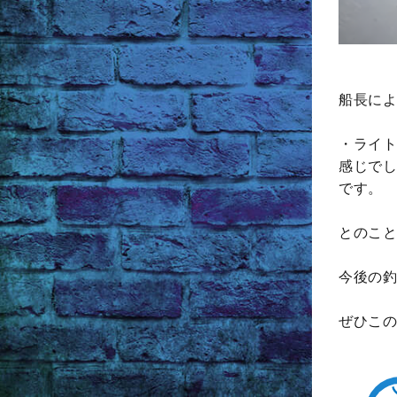
船長によ
・ライト
感じでし
です。
とのこと
今後の釣
ぜひこの