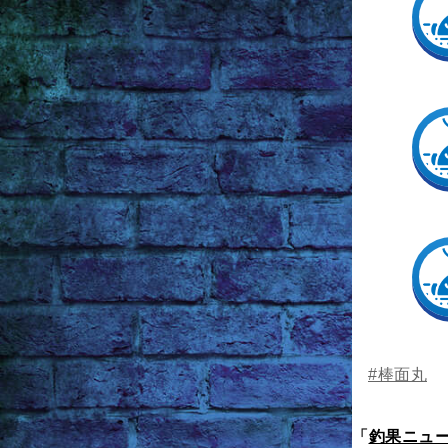
#棒面丸
「
釣果ニュ