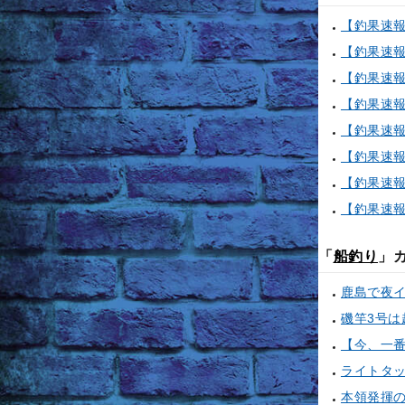
「
船釣り
」
鹿島で夜
ライトタ
本領発揮