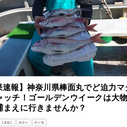
果速報】神奈川県棒面丸でど迫力マ
ャッチ！ゴールデンウイークは大
捕まえに行きませんか？
ス【速報】
船釣り
釣り船