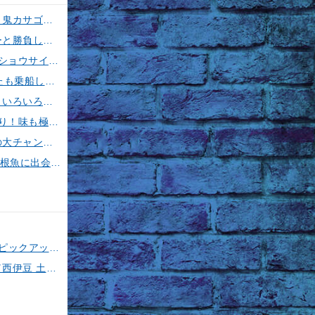
【釣果速報】神奈川県五エム丸でカツオ・アマダイ上がる！イトヨリ・カサゴ・鬼カサゴなどゲストも多種多様！充実の釣行をお約束します！
【釣果速報】神奈川県丸伊丸でメーター超えシイラ上がる！夏の海のモンスターと勝負したいなら今すぐ予約を！
【釣果速報】フグのビッグウェーブ来てます！神奈川県野毛屋釣船店で38cmのショウサイフグGET！このチャンスを逃すな！
【釣果速報】神奈川県大松丸で誰もがうらやむ4.00kgカツオをキャッチ！あなたも乗船して青物三昧しませんか？
【釣果速報】千葉県春栄丸でイサキ・シマアジ・マダイと人気魚種続々ゲット！いろいろな魚との出会いを楽しみたい人は即予約を！
【釣果速報】神奈川県愛正丸で40cmのジャンボサイズを筆頭にアジが釣れまくり！味も極上な今が乗船どき！
【釣果速報】デカアジ襲来！ハリス切れ続出！？神奈川県成銀丸は今が狙い目の大チャンス！
【釣果速報】千葉県第1二三丸で最大3.80kgの大迫力ヒラメ獲れる！憧れの巨大根魚に出会う船の旅に出ませんか？
磯竿3号は超使える！特徴や使い道を徹底解説！人気メーカーのおすすめ磯竿もピックアップ！
【今、一番熱いイカスポット】石廊崎のスルメイカ攻略法全解説！（とび島丸／西伊豆 土肥恋人岬）