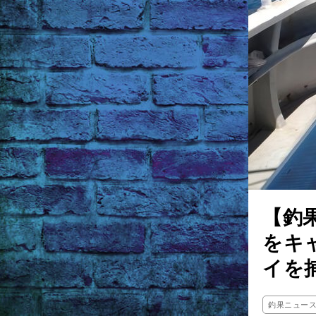
【釣
をキ
イを
釣果ニュー