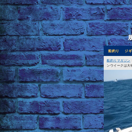
船釣り
ジギ
船釣りマガジン
ンウイークは大