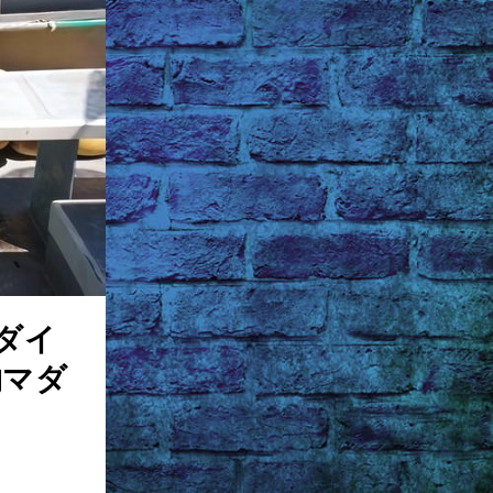
ダイ
物マダ