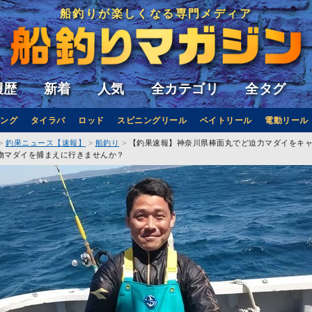
船釣りが楽しくなる専門メディア
履歴
新着
人気
全カテゴリ
全タグ
ング
タイラバ
ロッド
スピニングリール
ベイトリール
電動リール
釣果ニュース【速報】
船釣り
【釣果速報】神奈川県棒面丸でど迫力マダイをキ
物マダイを捕まえに行きませんか？