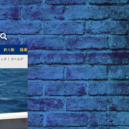
釣り船
隔週刊つり情報
釣り船予約サイト「釣割」
ャッチ！ゴールデ