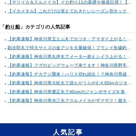
【ヤリイカ＆スルメイカ】イカ釣り11の基礎を徹底伝授！【中編】（喜平治丸／三浦半島剣崎間口港）
【イカメタル】これだけは覚えておきたいシーズン別タックルセレクト術
「
釣り船
」カテゴリの人気記事
【釣果速報】神奈川県五エム丸でカツオ・アマダイ上がる！イトヨリ・カサゴ・鬼カサゴなどゲストも多種多様！充実の釣行をお約束します！
勘次郎丸で特大サイズの金アジを大量確保！ブランド魚爆釣の秘密は船長特製の「アレ」だった！【口コミ多数掲載】
【釣果速報】神奈川県丸伊丸でメーター超えシイラ上がる！夏の海のモンスターと勝負したいなら今すぐ予約を！
【釣果速報】フグのビッグウェーブ来てます！神奈川県野毛屋釣船店で38cmのショウサイフグGET！このチャンスを逃すな！
【釣果速報】デカアジ襲来！ハリス切れ続出！？神奈川県成銀丸は今が狙い目の大チャンス！
【釣果速報】神奈川県大松丸で誰もがうらやむ4.00kgカツオをキャッチ！あなたも乗船して青物三昧しませんか？
【釣果速報】神奈川県愛正丸で40cmのジャンボサイズを筆頭にアジが釣れまくり！味も極上な今が乗船どき！
【釣果速報】神奈川県光三丸でスルメイカがザクザク！最大40cm！気になる竿頭の仕掛けは？
人気記事