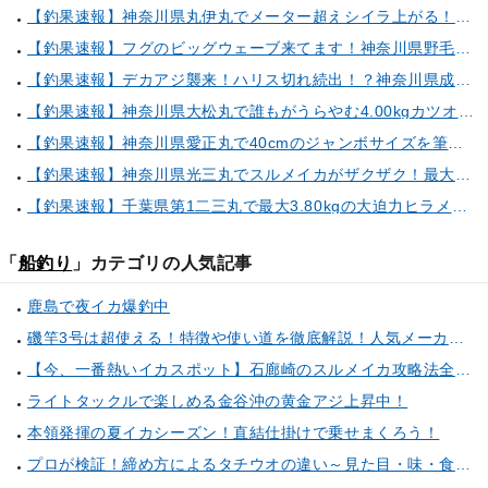
【釣果速報】神奈川県丸伊丸でメーター超えシイラ上がる！夏の海のモンスターと勝負したいなら今すぐ予約を！
【釣果速報】フグのビッグウェーブ来てます！神奈川県野毛屋釣船店で38cmのショウサイフグGET！このチャンスを逃すな！
【釣果速報】デカアジ襲来！ハリス切れ続出！？神奈川県成銀丸は今が狙い目の大チャンス！
【釣果速報】神奈川県大松丸で誰もがうらやむ4.00kgカツオをキャッチ！あなたも乗船して青物三昧しませんか？
【釣果速報】神奈川県愛正丸で40cmのジャンボサイズを筆頭にアジが釣れまくり！味も極上な今が乗船どき！
【釣果速報】神奈川県光三丸でスルメイカがザクザク！最大40cm！気になる竿頭の仕掛けは？
【釣果速報】千葉県第1二三丸で最大3.80kgの大迫力ヒラメ獲れる！憧れの巨大根魚に出会う船の旅に出ませんか？
「
船釣り
」カテゴリの人気記事
鹿島で夜イカ爆釣中
磯竿3号は超使える！特徴や使い道を徹底解説！人気メーカーのおすすめ磯竿もピックアップ！
【今、一番熱いイカスポット】石廊崎のスルメイカ攻略法全解説！（とび島丸／西伊豆 土肥恋人岬）
ライトタックルで楽しめる金谷沖の黄金アジ上昇中！
本領発揮の夏イカシーズン！直結仕掛けで乗せまくろう！
プロが検証！締め方によるタチウオの違い～見た目・味・食感・生臭さを徹底的に分析します～