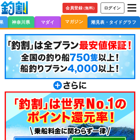
会員登録
ログイン
（無料）
マガジン
果
神奈川県
マダイ
潮見表・タイドグラフ