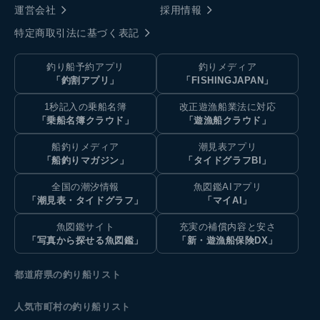
運営会社
採用情報
特定商取引法に基づく表記
釣り船予約アプリ
釣りメディア
「釣割アプリ」
「FISHINGJAPAN」
1秒記入の乗船名簿
改正遊漁船業法に対応
「乗船名簿クラウド」
「遊漁船クラウド」
船釣りメディア
潮見表アプリ
「船釣りマガジン」
「タイドグラフBI」
全国の潮汐情報
魚図鑑AIアプリ
「潮見表・タイドグラフ」
「マイAI」
魚図鑑サイト
充実の補償内容と安さ
「写真から探せる魚図鑑」
「新・遊漁船保険DX」
都道府県の釣り船リスト
人気市町村の釣り船リスト