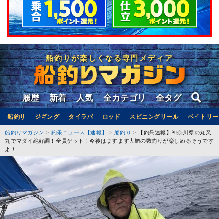
船釣りが楽しくなる専門メディア
履歴
新着
人気
全カテゴリ
全タグ
船釣り
ジギング
タイラバ
ロッド
スピニングリール
ベイトリー
船釣りマガジン
釣果ニュース【速報】
船釣り
【釣果速報】神奈川県の丸又
丸でマダイ絶好調！全員ゲット！今後はますます大鯛の数釣りが楽しめるそうです
よ！