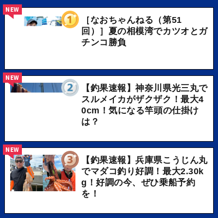
NEW
［なおちゃんねる（第51
回）］夏の相模湾でカツオとガ
チンコ勝負
NEW
【釣果速報】神奈川県光三丸で
スルメイカがザクザク！最大4
0cm！気になる竿頭の仕掛け
は？
NEW
【釣果速報】兵庫県こうじん丸
でマダコ釣り好調！最大2.30k
g！好調の今、ぜひ乗船予約
を！