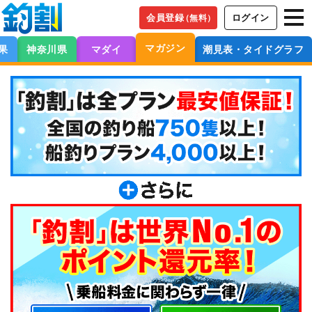
会員登録
ログイン
（無料）
マガジン
果
神奈川県
マダイ
潮見表・タイドグラフ