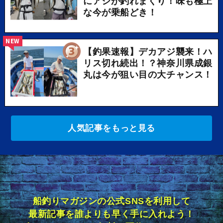
にアジが釣れまくり！味も極上
な今が乗船どき！
NEW
【釣果速報】デカアジ襲来！ハ
リス切れ続出！？神奈川県成銀
丸は今が狙い目の大チャンス！
人気記事をもっと見る
船釣りマガジンの公式SNSを利用して
最新記事を誰よりも早く手に入れよう！