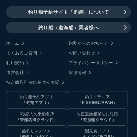
釣り船予約サイト「釣割」について
釣り船（遊漁船）業者様へ
ホーム
釣割からのお知らせ
よくあるご質問
お問い合わせ
利用規約
プライバシーポリシー
運営会社
採用情報
特定商取引法に基づく表記
釣り船予約アプリ
釣りメディア
「釣割アプリ」
「FISHINGJAPAN」
1秒記入の乗船名簿
改正遊漁船業法に対応
「乗船名簿クラウド」
「遊漁船クラウド」
船釣りメディア
潮見表アプリ
「船釣りマガジン」
「タイドグラフBI」