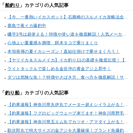
「
船釣り
」カテゴリの人気記事
【今、一番熱いイカスポット】石廊崎のスルメイカ攻略法全解説！（とび島丸／西伊豆 土肥恋人岬）
鹿島で夜イカ爆釣中
磯竿3号は超使える！特徴や使い道を徹底解説！人気メーカーのおすすめ磯竿もピックアップ！
心地よい重量感を満喫 餌木タコで乗りまくり
本領発揮の夏イカシーズン！直結仕掛けで乗せまくろう！
【ヤリイカ＆スルメイカ】イカ釣り11の基礎を徹底伝授！【中編】（喜平治丸／三浦半島剣崎間口港）
ライトタックルで楽しめる金谷沖の黄金アジ上昇中！
ダツは危険な魚！？特徴やさばき方、食べ方を徹底解説！サヨリとの見分け方もご紹介
「
釣り船
」カテゴリの人気記事
【釣果速報】神奈川県丸伊丸でメーター超えシイラ上がる！夏の海のモンスターと勝負したいなら今すぐ予約を！
【釣果速報】フグのビッグウェーブ来てます！神奈川県野毛屋釣船店で38cmのショウサイフグGET！このチャンスを逃すな！
【釣果速報】神奈川県五エム丸でカツオ・アマダイ上がる！イトヨリ・カサゴ・鬼カサゴなどゲストも多種多様！充実の釣行をお約束します！
勘次郎丸で特大サイズの金アジを大量確保！ブランド魚爆釣の秘密は船長特製の「アレ」だった！【口コミ多数掲載】