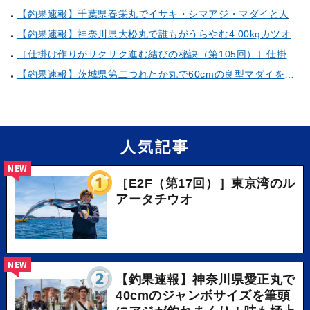
【釣果速報】千葉県春栄丸でイサキ・シマアジ・マダイと人気魚種続々ゲット！いろいろな魚との出会いを楽しみたい人は即予約を！
【釣果速報】神奈川県大松丸で誰もがうらやむ4.00kgカツオをキャッチ！あなたも乗船して青物三昧しませんか？
［仕掛け作りがサクサク進む結びの秘訣（第105回）］仕掛け巻きの使い方②
【釣果速報】茨城県第二つれたか丸で60cmの良型マダイをキャッチ！アジのアタリも好調！人気者を一気にゲットできるリレー船が今、大人気！
人気記事
NEW
［E2F（第17回）］東京湾のル
アータチウオ
NEW
【釣果速報】神奈川県愛正丸で
40cmのジャンボサイズを筆頭