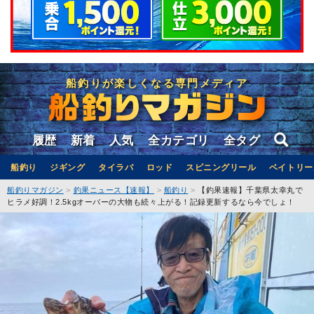
船釣りが楽しくなる専門メディア
履歴
新着
人気
全カテゴリ
全タグ
船釣り
ジギング
タイラバ
ロッド
スピニングリール
ベイトリー
船釣りマガジン
釣果ニュース【速報】
船釣り
【釣果速報】千葉県太幸丸で
ヒラメ好調！2.5kgオーバーの大物も続々上がる！記録更新するなら今でしょ！