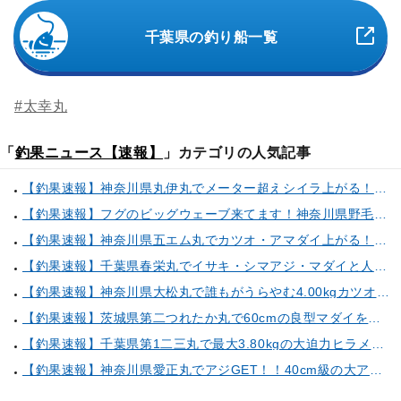
千葉県の釣り船一覧
#太幸丸
「
釣果ニュース【速報】
」カテゴリの人気記事
【釣果速報】神奈川県丸伊丸でメーター超えシイラ上がる！夏の海のモンスターと勝負したいなら今すぐ予約を！
【釣果速報】フグのビッグウェーブ来てます！神奈川県野毛屋釣船店で38cmのショウサイフグGET！このチャンスを逃すな！
【釣果速報】神奈川県五エム丸でカツオ・アマダイ上がる！イトヨリ・カサゴ・鬼カサゴなどゲストも多種多様！充実の釣行をお約束します！
【釣果速報】千葉県春栄丸でイサキ・シマアジ・マダイと人気魚種続々ゲット！いろいろな魚との出会いを楽しみたい人は即予約を！
【釣果速報】神奈川県大松丸で誰もがうらやむ4.00kgカツオをキャッチ！あなたも乗船して青物三昧しませんか？
【釣果速報】茨城県第二つれたか丸で60cmの良型マダイをキャッチ！アジのアタリも好調！人気者を一気にゲットできるリレー船が今、大人気！
【釣果速報】千葉県第1二三丸で最大3.80kgの大迫力ヒラメ獲れる！憧れの巨大根魚に出会う船の旅に出ませんか？
【釣果速報】神奈川県愛正丸でアジGET！！40cm級の大アジもお目見え！？ぜひスカッと釣りに来てください！