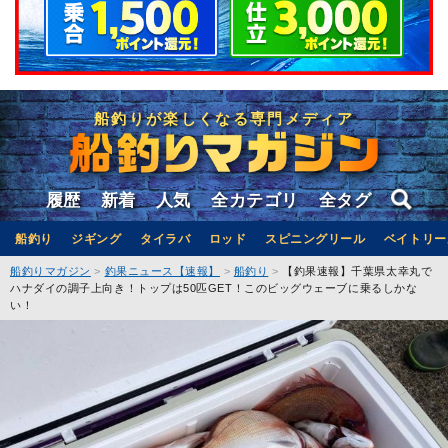
船釣りが楽しくなる専門メディア
履歴
新着
人気
全カテゴリ
全タグ
船釣り
ジギング
タイラバ
ロッド
スピニングリール
ベイトリー
船釣りマガジン
釣果ニュース【速報】
船釣り
【釣果速報】千葉県太幸丸で
ハナダイの調子上向き！トップは50匹GET！このビッグウェーブに乗るしかな
い！