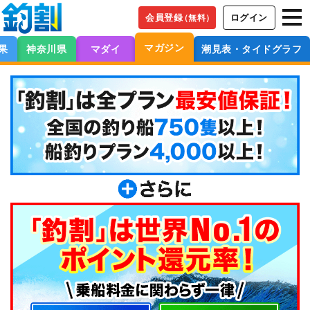
会員登録
ログイン
（無料）
マガジン
果
神奈川県
マダイ
潮見表・タイドグラフ