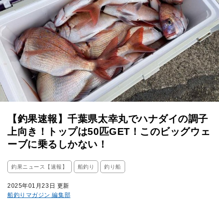
【釣果速報】千葉県太幸丸でハナダイの調子
上向き！トップは50匹GET！このビッグウェ
ーブに乗るしかない！
釣果ニュース【速報】
船釣り
釣り船
2025年01月23日 更新
船釣りマガジン 編集部