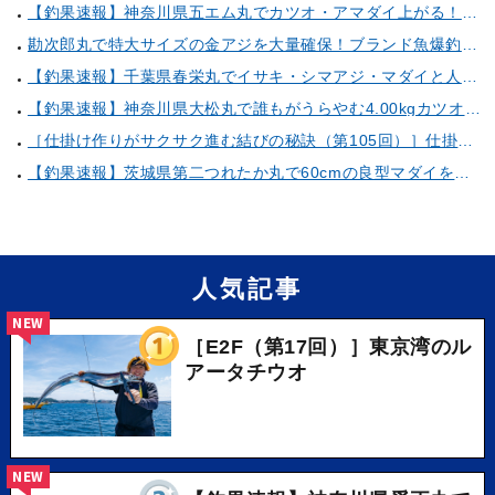
【釣果速報】神奈川県五エム丸でカツオ・アマダイ上がる！イトヨリ・カサゴ・鬼カサゴなどゲストも多種多様！充実の釣行をお約束します！
勘次郎丸で特大サイズの金アジを大量確保！ブランド魚爆釣の秘密は船長特製の「アレ」だった！【口コミ多数掲載】
【釣果速報】千葉県春栄丸でイサキ・シマアジ・マダイと人気魚種続々ゲット！いろいろな魚との出会いを楽しみたい人は即予約を！
【釣果速報】神奈川県大松丸で誰もがうらやむ4.00kgカツオをキャッチ！あなたも乗船して青物三昧しませんか？
［仕掛け作りがサクサク進む結びの秘訣（第105回）］仕掛け巻きの使い方②
【釣果速報】茨城県第二つれたか丸で60cmの良型マダイをキャッチ！アジのアタリも好調！人気者を一気にゲットできるリレー船が今、大人気！
人気記事
NEW
［E2F（第17回）］東京湾のル
アータチウオ
NEW