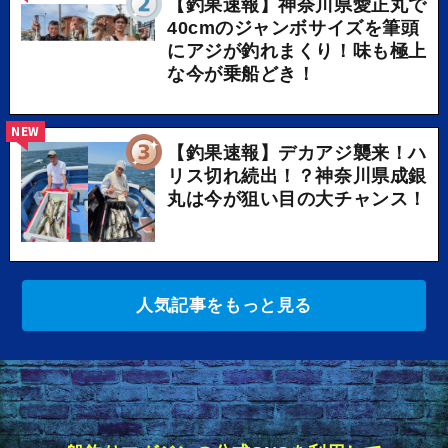
【釣果速報】神奈川県愛正丸で
40cmのジャンボサイズを筆頭
にアジが釣れまくり！味も極上
な今が乗船どき！
NEW
【釣果速報】デカアジ襲来！ハ
リス切れ続出！？神奈川県成銀
丸は今が狙い目の大チャンス！
人気記事をもっと見る