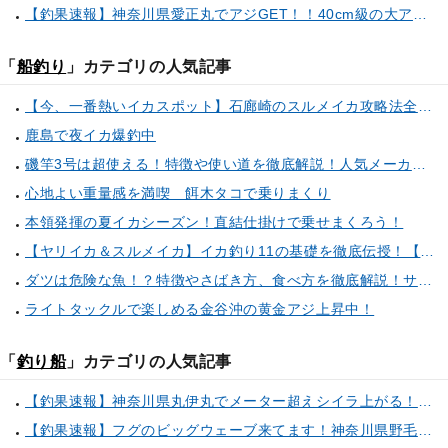
【釣果速報】神奈川県愛正丸でアジGET！！40cm級の大アジもお目見え！？ぜひスカッと釣りに来てください！
「
船釣り
」カテゴリの人気記事
【今、一番熱いイカスポット】石廊崎のスルメイカ攻略法全解説！（とび島丸／西伊豆 土肥恋人岬）
鹿島で夜イカ爆釣中
磯竿3号は超使える！特徴や使い道を徹底解説！人気メーカーのおすすめ磯竿もピックアップ！
心地よい重量感を満喫 餌木タコで乗りまくり
本領発揮の夏イカシーズン！直結仕掛けで乗せまくろう！
【ヤリイカ＆スルメイカ】イカ釣り11の基礎を徹底伝授！【中編】（喜平治丸／三浦半島剣崎間口港）
ダツは危険な魚！？特徴やさばき方、食べ方を徹底解説！サヨリとの見分け方もご紹介
ライトタックルで楽しめる金谷沖の黄金アジ上昇中！
「
釣り船
」カテゴリの人気記事
【釣果速報】神奈川県丸伊丸でメーター超えシイラ上がる！夏の海のモンスターと勝負したいなら今すぐ予約を！
【釣果速報】フグのビッグウェーブ来てます！神奈川県野毛屋釣船店で38cmのショウサイフグGET！このチャンスを逃すな！