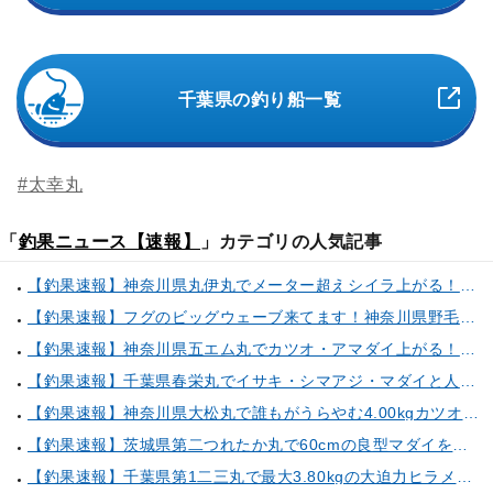
千葉県の釣り船一覧
#太幸丸
「
釣果ニュース【速報】
」カテゴリの人気記事
【釣果速報】神奈川県丸伊丸でメーター超えシイラ上がる！夏の海のモンスターと勝負したいなら今すぐ予約を！
【釣果速報】フグのビッグウェーブ来てます！神奈川県野毛屋釣船店で38cmのショウサイフグGET！このチャンスを逃すな！
【釣果速報】神奈川県五エム丸でカツオ・アマダイ上がる！イトヨリ・カサゴ・鬼カサゴなどゲストも多種多様！充実の釣行をお約束します！
【釣果速報】千葉県春栄丸でイサキ・シマアジ・マダイと人気魚種続々ゲット！いろいろな魚との出会いを楽しみたい人は即予約を！
【釣果速報】神奈川県大松丸で誰もがうらやむ4.00kgカツオをキャッチ！あなたも乗船して青物三昧しませんか？
【釣果速報】茨城県第二つれたか丸で60cmの良型マダイをキャッチ！アジのアタリも好調！人気者を一気にゲットできるリレー船が今、大人気！
【釣果速報】千葉県第1二三丸で最大3.80kgの大迫力ヒラメ獲れる！憧れの巨大根魚に出会う船の旅に出ませんか？