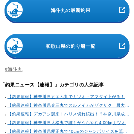
海斗丸の最新釣果
和歌山県の釣り船一覧
#海斗丸
「
釣果ニュース【速報】
」カテゴリの人気記事
【釣果速報】神奈川県五エム丸でカツオ・アマダイ上がる！イトヨリ・カサゴ・鬼カサゴなどゲストも多種多様！充実の釣行をお約束します！
【釣果速報】神奈川県光三丸でスルメイカがザクザク！最大40cm！気になる竿頭の仕掛けは？
【釣果速報】デカアジ襲来！ハリス切れ続出！？神奈川県成銀丸は今が狙い目の大チャンス！
【釣果速報】神奈川県大松丸で誰もがうらやむ4.00kgカツオをキャッチ！あなたも乗船して青物三昧しませんか？
【釣果速報】神奈川県愛正丸で40cmのジャンボサイズを筆頭にアジが釣れまくり！味も極上な今が乗船どき！