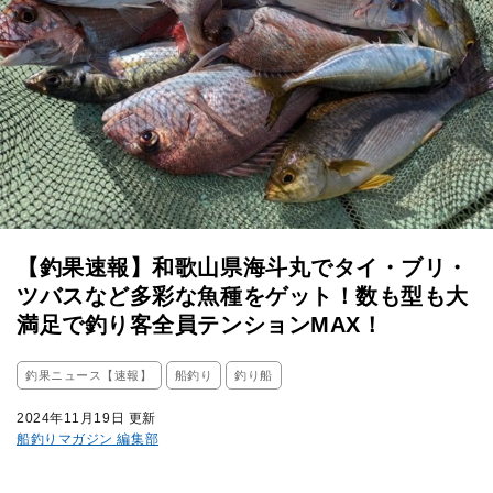
【釣果速報】和歌山県海斗丸でタイ・ブリ・
ツバスなど多彩な魚種をゲット！数も型も大
満足で釣り客全員テンションMAX！
釣果ニュース【速報】
船釣り
釣り船
2024年11月19日 更新
船釣りマガジン 編集部