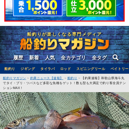
船釣りが楽しくなる専門メディア
履歴
新着
人気
全カテゴリ
全タグ
船釣り
ジギング
タイラバ
ロッド
スピニングリール
ベイトリー
船釣りマガジン
釣果ニュース【速報】
船釣り
【釣果速報】和歌山県海斗丸
でタイ・ブリ・ツバスなど多彩な魚種をゲット！数も型も大満足で釣り客全員テン
ションMAX！