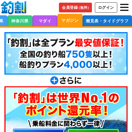
会員登録
ログイン
（無料）
マガジン
果
神奈川県
マダイ
潮見表・タイドグラフ