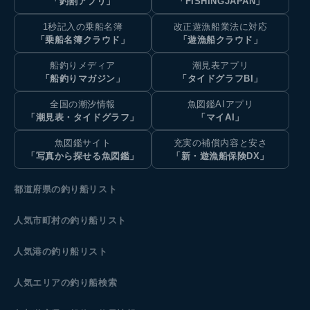
「釣割アプリ」
「FISHINGJAPAN」
1秒記入の乗船名簿
改正遊漁船業法に対応
「乗船名簿クラウド」
「遊漁船クラウド」
船釣りメディア
潮見表アプリ
「船釣りマガジン」
「タイドグラフBI」
全国の潮汐情報
魚図鑑AIアプリ
「潮見表・タイドグラフ」
「マイAI」
魚図鑑サイト
充実の補償内容と安さ
「写真から探せる魚図鑑」
「新・遊漁船保険DX」
都道府県の釣り船リスト
人気市町村の釣り船リスト
人気港の釣り船リスト
人気エリアの釣り船検索