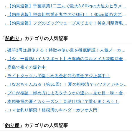
【釣果速報】千葉県第1二三丸で最大3.80kgの大迫力ヒラメ獲れる！憧れの巨大根魚に出会う船の旅に出ませんか？
【釣果速報】神奈川県愛正丸でアジGET！！40cm級の大アジもお目見え！？ぜひスカッと釣りに来てください！
【釣果速報】フグのビッグウェーブ来てます！神奈川県野毛屋釣船店で38cmのショウサイフグGET！このチャンスを逃すな！
「
船釣り
」カテゴリの人気記事
磯竿3号は超使える！特徴や使い道を徹底解説！人気メーカーのおすすめ磯竿もピックアップ！
【今、一番熱いイカスポット】石廊崎のスルメイカ攻略法全解説！（とび島丸／西伊豆 土肥恋人岬）
鹿島で夜イカ爆釣中
ライトタックルで楽しめる金谷沖の黄金アジ上昇中！
［なおちゃんねる（第51回）］夏の相模湾でカツオとガチンコ勝負
プロが検証！締め方によるタチウオの違い～見た目・味・食感・生臭さを徹底的に分析します～
本領発揮の夏イカシーズン！直結仕掛けで乗せまくろう！
コマセ釣り解禁！相模湾のキハダ・カツオ入門
「
釣り船
」カテゴリの人気記事