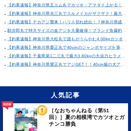
【釣果速報】神奈川県五エム丸でカツオ・アマダイ上がる！イトヨリ・カサゴ・鬼カサゴなどゲストも多種多様！充実の釣行をお約束します！
【釣果速報】神奈川県光三丸でスルメイカがザクザク！最大40cm！気になる竿頭の仕掛けは？
【釣果速報】デカアジ襲来！ハリス切れ続出！？神奈川県成銀丸は今が狙い目の大チャンス！
勘次郎丸で特大サイズの金アジを大量確保！ブランド魚爆釣の秘密は船長特製の「アレ」だった！【口コミ多数掲載】
【釣果速報】神奈川県大松丸で誰もがうらやむ4.00kgカツオをキャッチ！あなたも乗船して青物三昧しませんか？
【釣果速報】神奈川県愛正丸で40cmのジャンボサイズを筆頭にアジが釣れまくり！味も極上な今が乗船どき！
【釣果速報】千葉県第1二三丸で最大3.80kgの大迫力ヒラメ獲れる！憧れの巨大根魚に出会う船の旅に出ませんか？
【釣果速報】神奈川県愛正丸でアジGET！！40cm級の大アジもお目見え！？ぜひスカッと釣りに来てください！
人気記事
NEW
［なおちゃんねる（第51
回）］夏の相模湾でカツオとガ
チンコ勝負