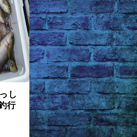
っし
釣行