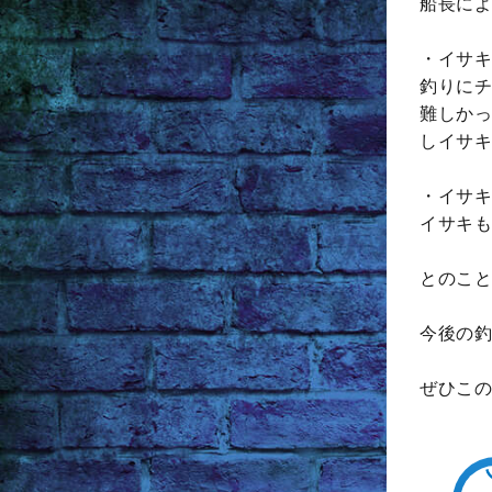
船長によ
・イサキ
釣りにチ
難しかっ
しイサキ
・イサキ
イサキも
とのこと
今後の釣
ぜひこの