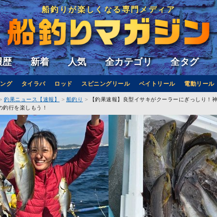
船釣りが楽しくなる専門メディア
履歴
新着
人気
全カテゴリ
全タグ
ング
タイラバ
ロッド
スピニングリール
ベイトリール
電動リール
釣果ニュース【速報】
船釣り
【釣果速報】良型イサキがクーラーにぎっしり！
の釣行を楽しもう！