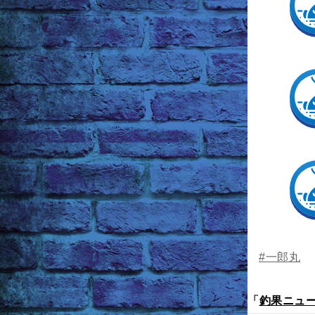
#一郎丸
「
釣果ニュ