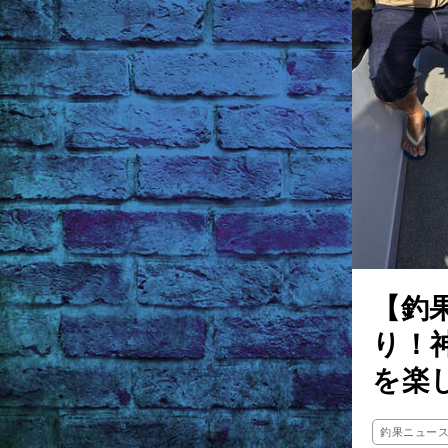
【釣
り！
を楽
釣果ニュー