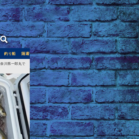
釣り船
隔週刊つり情報
釣り船予約サイト「釣割」
神奈川県一郎丸で