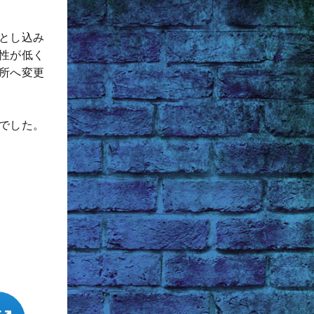
とし込み
性が低く
所へ変更
でした。