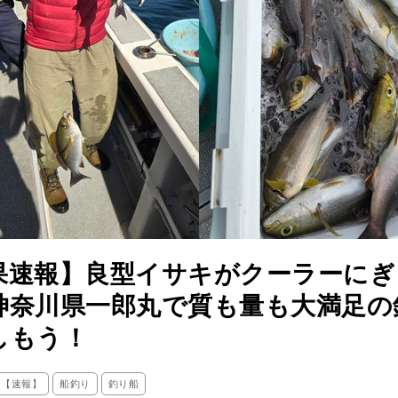
果速報】良型イサキがクーラーにぎ
神奈川県一郎丸で質も量も大満足の
しもう！
ス【速報】
船釣り
釣り船