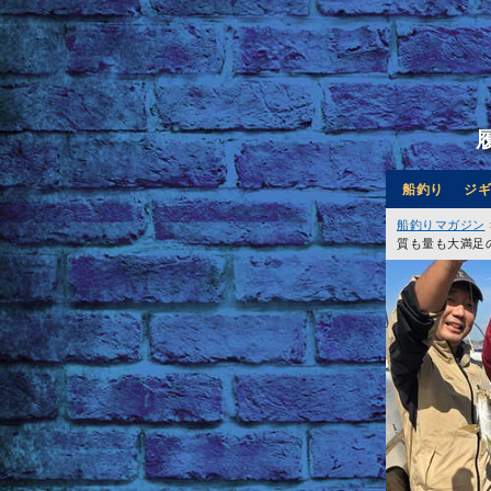
船釣り
ジギ
船釣りマガジン
質も量も大満足