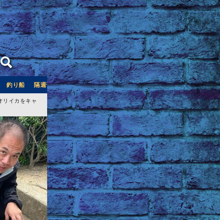
釣り船
隔週刊つり情報
釣り船予約サイト「釣割」
オリイカをキャ