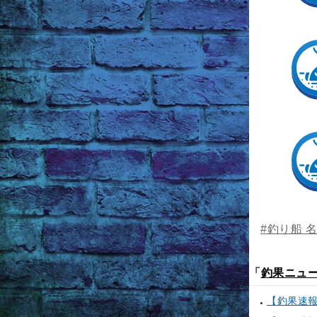
#釣り船 
「
釣果ニュ