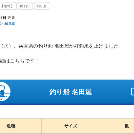
ス【速報】
船釣り
釣り船
03日 更新
ン 編集部
日（水）、兵庫県の釣り船 名田屋が好釣果を上げました。
細はこちらです！
釣り船 名田屋
魚種
サイズ
数