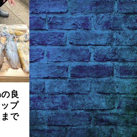
㎝の良
ィップ
くまで