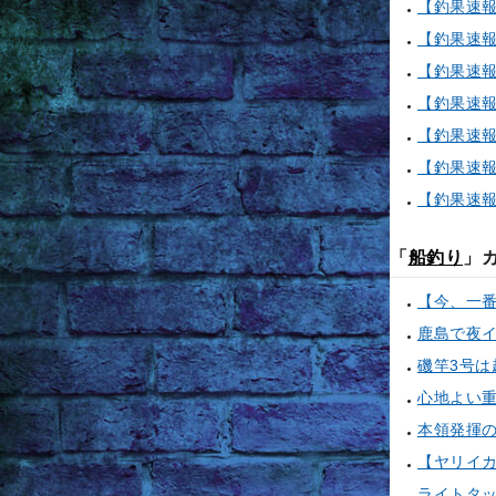
「
船釣り
」
鹿島で夜
心地よい
本領発揮
ライトタ