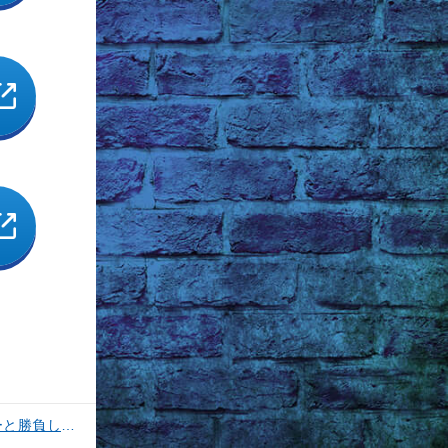
【釣果速報】神奈川県丸伊丸でメーター超えシイラ上がる！夏の海のモンスターと勝負したいなら今すぐ予約を！