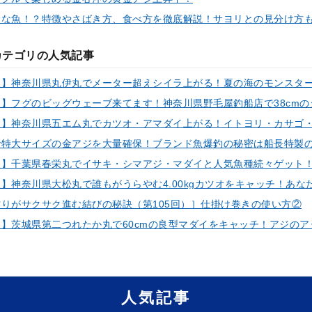
険な魚！？特徴やさばき方、食べ方を徹底解説！サヨリとの見分け方
カテゴリの人気記事
りがサクサク進む結びの秘訣（第105回）］仕掛け巻きの使い方②
人気記事