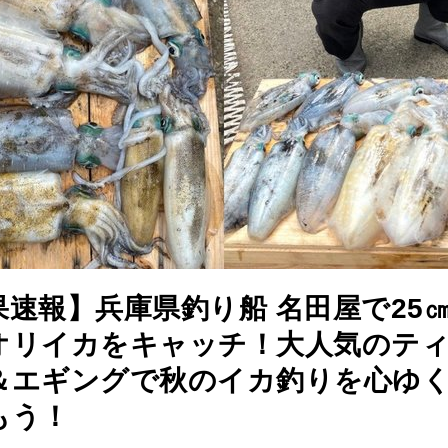
果速報】兵庫県釣り船 名田屋で25
オリイカをキャッチ！大人気のテ
＆エギングで秋のイカ釣りを心ゆ
もう！