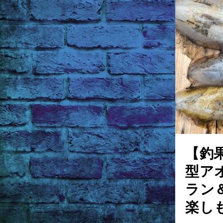
【釣
型ア
ラン
楽し