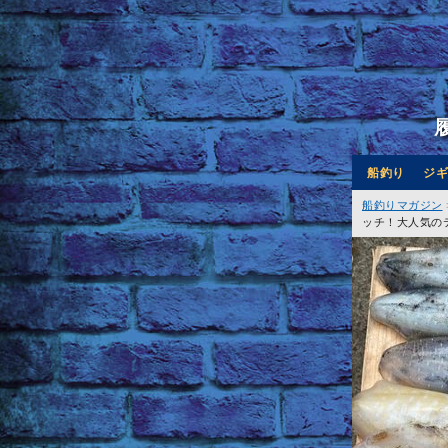
船釣り
ジギ
船釣りマガジン
ッチ！大人気の