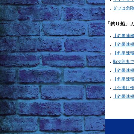
ダツは危
「
釣り船
」
［仕掛け作