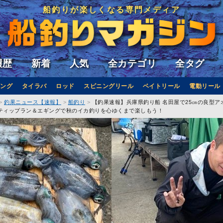
船釣りが楽しくなる専門メディア
履歴
新着
人気
全カテゴリ
全タグ
ング
タイラバ
ロッド
スピニングリール
ベイトリール
電動リール
釣果ニュース【速報】
船釣り
【釣果速報】兵庫県釣り船 名田屋で25㎝の良型ア
ティップラン＆エギングで秋のイカ釣りを心ゆくまで楽しもう！