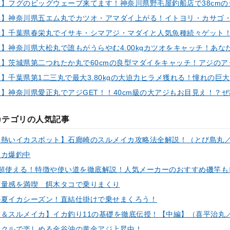
カテゴリの人気記事
イカ爆釣中
重量感を満喫 餌木タコで乗りまくり
の夏イカシーズン！直結仕掛けで乗せまくろう！
ックルで楽しめる金谷沖の黄金アジ上昇中！