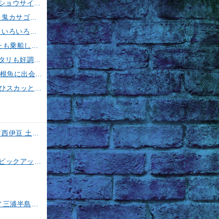
【釣果速報】フグのビッグウェーブ来てます！神奈川県野毛屋釣船店で38cmのショウサイフグGET！このチャンスを逃すな！
【釣果速報】神奈川県五エム丸でカツオ・アマダイ上がる！イトヨリ・カサゴ・鬼カサゴなどゲストも多種多様！充実の釣行をお約束します！
【釣果速報】千葉県春栄丸でイサキ・シマアジ・マダイと人気魚種続々ゲット！いろいろな魚との出会いを楽しみたい人は即予約を！
【釣果速報】神奈川県大松丸で誰もがうらやむ4.00kgカツオをキャッチ！あなたも乗船して青物三昧しませんか？
【釣果速報】茨城県第二つれたか丸で60cmの良型マダイをキャッチ！アジのアタリも好調！人気者を一気にゲットできるリレー船が今、大人気！
【釣果速報】千葉県第1二三丸で最大3.80kgの大迫力ヒラメ獲れる！憧れの巨大根魚に出会う船の旅に出ませんか？
【釣果速報】神奈川県愛正丸でアジGET！！40cm級の大アジもお目見え！？ぜひスカッと釣りに来てください！
【今、一番熱いイカスポット】石廊崎のスルメイカ攻略法全解説！（とび島丸／西伊豆 土肥恋人岬）
磯竿3号は超使える！特徴や使い道を徹底解説！人気メーカーのおすすめ磯竿もピックアップ！
【ヤリイカ＆スルメイカ】イカ釣り11の基礎を徹底伝授！【中編】（喜平治丸／三浦半島剣崎間口港）