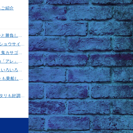
もご紹介
【釣果速報】神奈川県丸伊丸でメーター超えシイラ上がる！夏の海のモンスターと勝負したいなら今すぐ予約を！
【釣果速報】フグのビッグウェーブ来てます！神奈川県野毛屋釣船店で38cmのショウサイフグGET！このチャンスを逃すな！
【釣果速報】神奈川県五エム丸でカツオ・アマダイ上がる！イトヨリ・カサゴ・鬼カサゴなどゲストも多種多様！充実の釣行をお約束します！
勘次郎丸で特大サイズの金アジを大量確保！ブランド魚爆釣の秘密は船長特製の「アレ」だった！【口コミ多数掲載】
【釣果速報】千葉県春栄丸でイサキ・シマアジ・マダイと人気魚種続々ゲット！いろいろな魚との出会いを楽しみたい人は即予約を！
【釣果速報】神奈川県大松丸で誰もがうらやむ4.00kgカツオをキャッチ！あなたも乗船して青物三昧しませんか？
【釣果速報】茨城県第二つれたか丸で60cmの良型マダイをキャッチ！アジのアタリも好調！人気者を一気にゲットできるリレー船が今、大人気！