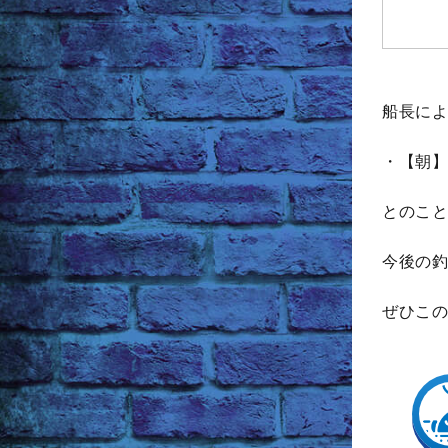
船長によ
・【朝】
とのこと
今後の釣
ぜひこの