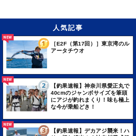
人気記事
NEW
［E2F（第17回）］東京湾のル
アータチウオ
NEW
【釣果速報】神奈川県愛正丸で
40cmのジャンボサイズを筆頭
にアジが釣れまくり！味も極上
な今が乗船どき！
NEW
【釣果速報】デカアジ襲来！ハ