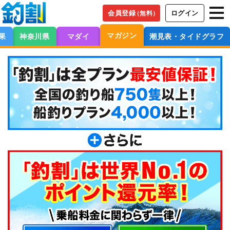
会員登録
ログイン
（無料）
マガジン
果
神奈川県
マダイ
潮見表・タイドグラフ