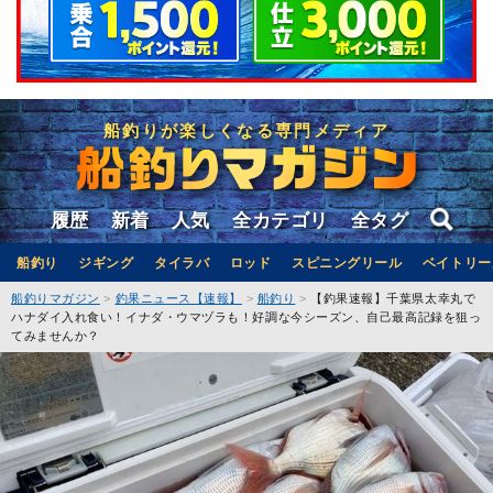
船釣りが楽しくなる専門メディア
履歴
新着
人気
全カテゴリ
全タグ
船釣り
ジギング
タイラバ
ロッド
スピニングリール
ベイトリー
船釣りマガジン
釣果ニュース【速報】
船釣り
【釣果速報】千葉県太幸丸で
ハナダイ入れ食い！イナダ・ウマヅラも！好調な今シーズン、自己最高記録を狙っ
てみませんか？