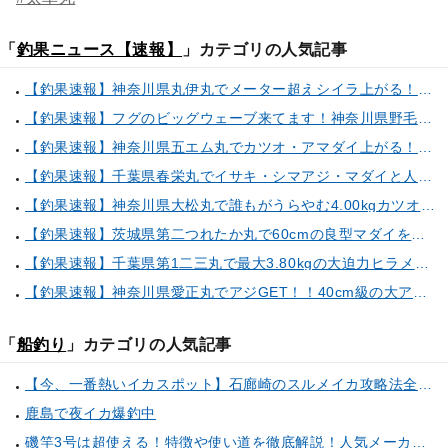
「
釣果ニュース【速報】
」カテゴリの人気記事
【釣果速報】神奈川県丸伊丸でメーター超えシイラ上がる！夏の海のモンスターと勝負したいなら今すぐ予約を！
【釣果速報】フグのビッグウェーブ来てます！神奈川県野毛屋釣船店で38cmのショウサイフグGET！このチャンスを逃すな！
【釣果速報】神奈川県五エム丸でカツオ・アマダイ上がる！イトヨリ・カサゴ・鬼カサゴなどゲストも多種多様！充実の釣行をお約束します！
【釣果速報】千葉県春栄丸でイサキ・シマアジ・マダイと人気魚種続々ゲット！いろいろな魚との出会いを楽しみたい人は即予約を！
【釣果速報】神奈川県大松丸で誰もがうらやむ4.00kgカツオをキャッチ！あなたも乗船して青物三昧しませんか？
【釣果速報】茨城県第二つれたか丸で60cmの良型マダイをキャッチ！アジのアタリも好調！人気者を一気にゲットできるリレー船が今、大人気！
【釣果速報】千葉県第1二三丸で最大3.80kgの大迫力ヒラメ獲れる！憧れの巨大根魚に出会う船の旅に出ませんか？
【釣果速報】神奈川県愛正丸でアジGET！！40cm級の大アジもお目見え！？ぜひスカッと釣りに来てください！
「
船釣り
」カテゴリの人気記事
【今、一番熱いイカスポット】石廊崎のスルメイカ攻略法全解説！（とび島丸／西伊豆 土肥恋人岬）
鹿島で夜イカ爆釣中
磯竿3号は超使える！特徴や使い道を徹底解説！人気メーカーのおすすめ磯竿もピックアップ！