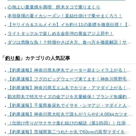
心地よい重量感を満喫 餌木タコで乗りまくり
本領発揮の夏イカシーズン！直結仕掛けで乗せまくろう！
【ヤリイカ＆スルメイカ】イカ釣り11の基礎を徹底伝授！【中編】（喜平治丸／三浦半島剣崎間口港）
ライトタックルで楽しめる金谷沖の黄金アジ上昇中！
ダツは危険な魚！？特徴やさばき方、食べ方を徹底解説！サヨリとの見分け方もご紹介
「
釣り船
」カテゴリの人気記事
【釣果速報】神奈川県丸伊丸でメーター超えシイラ上がる！夏の海のモンスターと勝負したいなら今すぐ予約を！
【釣果速報】フグのビッグウェーブ来てます！神奈川県野毛屋釣船店で38cmのショウサイフグGET！このチャンスを逃すな！
【釣果速報】神奈川県五エム丸でカツオ・アマダイ上がる！イトヨリ・カサゴ・鬼カサゴなどゲストも多種多様！充実の釣行をお約束します！
勘次郎丸で特大サイズの金アジを大量確保！ブランド魚爆釣の秘密は船長特製の「アレ」だった！【口コミ多数掲載】
【釣果速報】千葉県春栄丸でイサキ・シマアジ・マダイと人気魚種続々ゲット！いろいろな魚との出会いを楽しみたい人は即予約を！
【釣果速報】神奈川県大松丸で誰もがうらやむ4.00kgカツオをキャッチ！あなたも乗船して青物三昧しませんか？
［仕掛け作りがサクサク進む結びの秘訣（第105回）］仕掛け巻きの使い方②
【釣果速報】茨城県第二つれたか丸で60cmの良型マダイをキャッチ！アジのアタリも好調！人気者を一気にゲットできるリレー船が今、大人気！