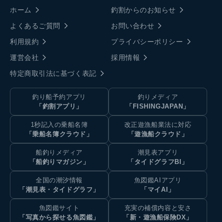
ホーム
釣割からのお知らせ
よくあるご質問
お問い合わせ
利用規約
プライバシーポリシー
運営会社
採用情報
特定商取引法に基づく表記
釣り船予約アプリ
釣りメディア
「釣割アプリ」
「FISHINGJAPAN」
1秒記入の乗船名簿
改正遊漁船業法に対応
「乗船名簿クラウド」
「遊漁船クラウド」
船釣りメディア
潮見表アプリ
「船釣りマガジン」
「タイドグラフBI」
全国の潮汐情報
魚図鑑AIアプリ
「潮見表・タイドグラフ」
「マイAI」
魚図鑑サイト
充実の補償内容と安さ
「写真から探せる魚図鑑」
「新・遊漁船保険DX」