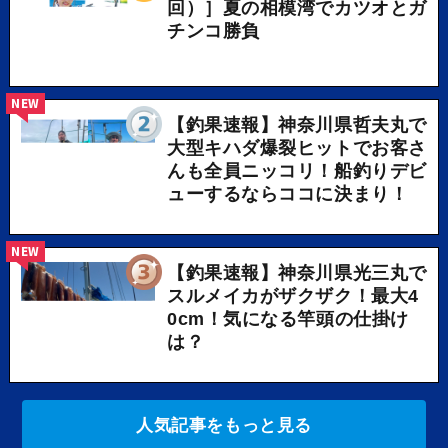
回）］夏の相模湾でカツオとガ
チンコ勝負
NEW
【釣果速報】神奈川県哲夫丸で
大型キハダ爆裂ヒットでお客さ
んも全員ニッコリ！船釣りデビ
ューするならココに決まり！
NEW
【釣果速報】神奈川県光三丸で
スルメイカがザクザク！最大4
0cm！気になる竿頭の仕掛け
は？
人気記事をもっと見る