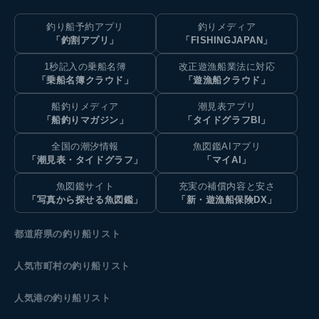
釣り船予約アプリ
釣りメディア
「釣割アプリ」
「FISHINGJAPAN」
1秒記入の乗船名簿
改正遊漁船業法に対応
「乗船名簿クラウド」
「遊漁船クラウド」
船釣りメディア
潮見表アプリ
「船釣りマガジン」
「タイドグラフBI」
全国の潮汐情報
魚図鑑AIアプリ
「潮見表・タイドグラフ」
「マイAI」
魚図鑑サイト
充実の補償内容と安さ
「写真から探せる魚図鑑」
「新・遊漁船保険DX」
都道府県の釣り船リスト
人気市町村の釣り船リスト
人気港の釣り船リスト