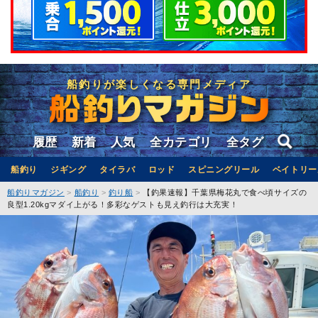
船釣りが楽しくなる専門メディア
履歴
新着
人気
全カテゴリ
全タグ
船釣り
ジギング
タイラバ
ロッド
スピニングリール
ベイトリー
船釣りマガジン
船釣り
釣り船
【釣果速報】千葉県梅花丸で食べ頃サイズの
良型1.20kgマダイ上がる！多彩なゲストも見え釣行は大充実！