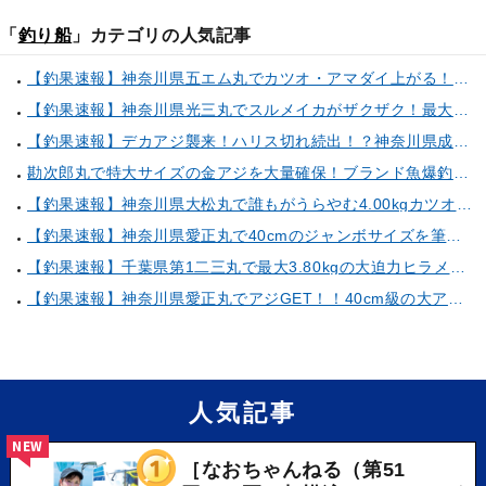
「
釣り船
」カテゴリの人気記事
【釣果速報】神奈川県五エム丸でカツオ・アマダイ上がる！イトヨリ・カサゴ・鬼カサゴなどゲストも多種多様！充実の釣行をお約束します！
【釣果速報】神奈川県光三丸でスルメイカがザクザク！最大40cm！気になる竿頭の仕掛けは？
【釣果速報】デカアジ襲来！ハリス切れ続出！？神奈川県成銀丸は今が狙い目の大チャンス！
勘次郎丸で特大サイズの金アジを大量確保！ブランド魚爆釣の秘密は船長特製の「アレ」だった！【口コミ多数掲載】
【釣果速報】神奈川県大松丸で誰もがうらやむ4.00kgカツオをキャッチ！あなたも乗船して青物三昧しませんか？
【釣果速報】神奈川県愛正丸で40cmのジャンボサイズを筆頭にアジが釣れまくり！味も極上な今が乗船どき！
【釣果速報】千葉県第1二三丸で最大3.80kgの大迫力ヒラメ獲れる！憧れの巨大根魚に出会う船の旅に出ませんか？
【釣果速報】神奈川県愛正丸でアジGET！！40cm級の大アジもお目見え！？ぜひスカッと釣りに来てください！
人気記事
NEW
［なおちゃんねる（第51