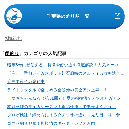
千葉県の釣り船一覧
#梅花丸
「
船釣り
」カテゴリの人気記事
磯竿3号は超使える！特徴や使い道を徹底解説！人気メーカーのおすすめ磯竿もピックアップ！
【今、一番熱いイカスポット】石廊崎のスルメイカ攻略法全解説！（とび島丸／西伊豆 土肥恋人岬）
鹿島で夜イカ爆釣中
ライトタックルで楽しめる金谷沖の黄金アジ上昇中！
［なおちゃんねる（第51回）］夏の相模湾でカツオとガチンコ勝負
本領発揮の夏イカシーズン！直結仕掛けで乗せまくろう！
プロが検証！締め方によるタチウオの違い～見た目・味・食感・生臭さを徹底的に分析します～
コマセ釣り解禁！相模湾のキハダ・カツオ入門