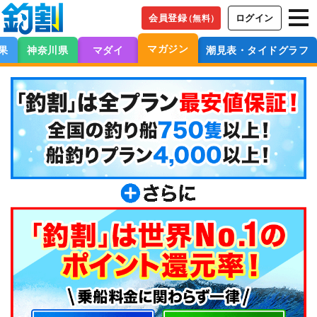
会員登録
ログイン
（無料）
マガジン
果
神奈川県
マダイ
潮見表・タイドグラフ