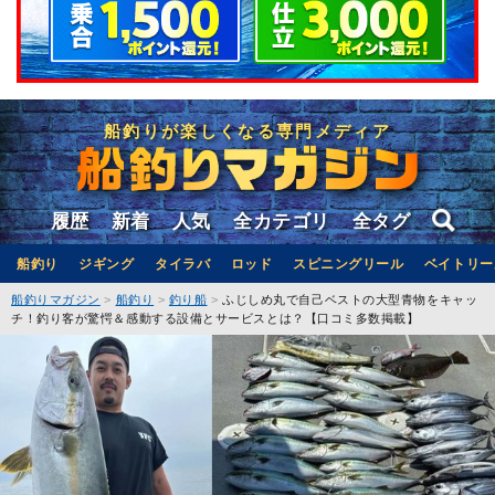
船釣りが楽しくなる専門メディア
履歴
新着
人気
全カテゴリ
全タグ
船釣り
ジギング
タイラバ
ロッド
スピニングリール
ベイトリー
船釣りマガジン
船釣り
釣り船
ふじしめ丸で自己ベストの大型青物をキャッ
チ！釣り客が驚愕＆感動する設備とサービスとは？【口コミ多数掲載】