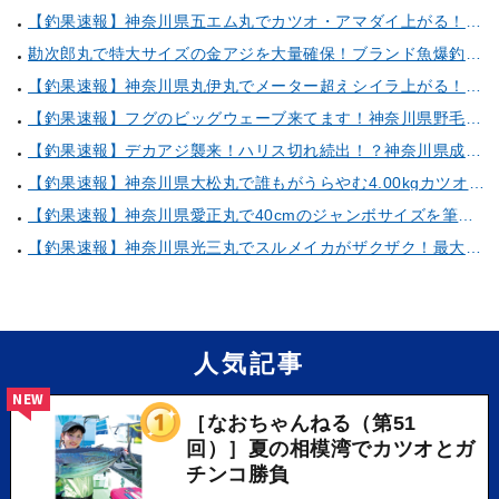
【釣果速報】神奈川県五エム丸でカツオ・アマダイ上がる！イトヨリ・カサゴ・鬼カサゴなどゲストも多種多様！充実の釣行をお約束します！
勘次郎丸で特大サイズの金アジを大量確保！ブランド魚爆釣の秘密は船長特製の「アレ」だった！【口コミ多数掲載】
【釣果速報】神奈川県丸伊丸でメーター超えシイラ上がる！夏の海のモンスターと勝負したいなら今すぐ予約を！
【釣果速報】フグのビッグウェーブ来てます！神奈川県野毛屋釣船店で38cmのショウサイフグGET！このチャンスを逃すな！
【釣果速報】デカアジ襲来！ハリス切れ続出！？神奈川県成銀丸は今が狙い目の大チャンス！
【釣果速報】神奈川県大松丸で誰もがうらやむ4.00kgカツオをキャッチ！あなたも乗船して青物三昧しませんか？
【釣果速報】神奈川県愛正丸で40cmのジャンボサイズを筆頭にアジが釣れまくり！味も極上な今が乗船どき！
【釣果速報】神奈川県光三丸でスルメイカがザクザク！最大40cm！気になる竿頭の仕掛けは？
人気記事
NEW
［なおちゃんねる（第51
回）］夏の相模湾でカツオとガ
チンコ勝負