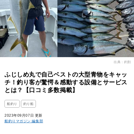
出典：釣割
ふじしめ丸で自己ベストの大型青物をキャッ
チ！釣り客が驚愕＆感動する設備とサービス
とは？【口コミ多数掲載】
船釣り
釣り船
2023年09月07日 更新
船釣りマガジン 編集部