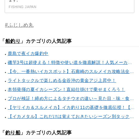
FISHING JAPAN
#ふじしめ丸
「
船釣り
」カテゴリの人気記事
鹿島で夜イカ爆釣中
磯竿3号は超使える！特徴や使い道を徹底解説！人気メーカーのおすすめ磯竿もピックアップ！
【今、一番熱いイカスポット】石廊崎のスルメイカ攻略法全解説！（とび島丸／西伊豆 土肥恋人岬）
ライトタックルで楽しめる金谷沖の黄金アジ上昇中！
本領発揮の夏イカシーズン！直結仕掛けで乗せまくろう！
プロが検証！締め方によるタチウオの違い～見た目・味・食感・生臭さを徹底的に分析します～
【ヤリイカ＆スルメイカ】イカ釣り11の基礎を徹底伝授！【中編】（喜平治丸／三浦半島剣崎間口港）
【イカメタル】これだけは覚えておきたいシーズン別タックルセレクト術
「
釣り船
」カテゴリの人気記事