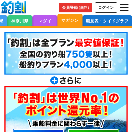
会員登録
ログイン
（無料）
マガジン
果
神奈川県
マダイ
潮見表・タイドグラフ