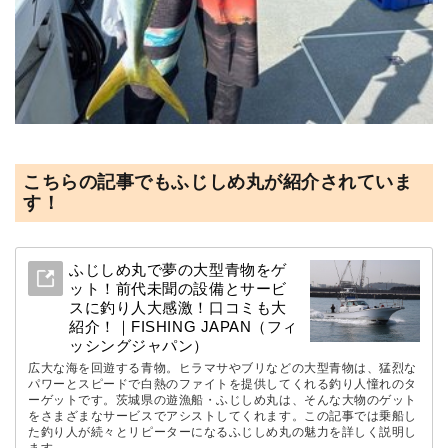
こちらの記事でもふじしめ丸が紹介されていま
す！
ふじしめ丸で夢の大型青物をゲ
ット！前代未聞の設備とサービ
スに釣り人大感激！口コミも大
紹介！｜FISHING JAPAN（フィ
ッシングジャパン）
広大な海を回遊する青物。ヒラマサやブリなどの大型青物は、猛烈な
パワーとスピードで白熱のファイトを提供してくれる釣り人憧れのタ
ーゲットです。茨城県の遊漁船・ふじしめ丸は、そんな大物のゲット
をさまざまなサービスでアシストしてくれます。この記事では乗船し
た釣り人が続々とリピーターになるふじしめ丸の魅力を詳しく説明し
ます。