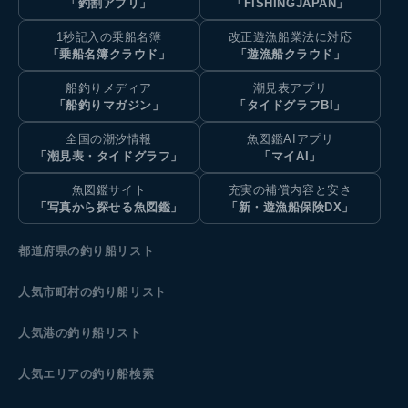
「釣割アプリ」
「FISHINGJAPAN」
1秒記入の乗船名簿
改正遊漁船業法に対応
「乗船名簿クラウド」
「遊漁船クラウド」
船釣りメディア
潮見表アプリ
「船釣りマガジン」
「タイドグラフBI」
全国の潮汐情報
魚図鑑AIアプリ
「潮見表・タイドグラフ」
「マイAI」
魚図鑑サイト
充実の補償内容と安さ
「写真から探せる魚図鑑」
「新・遊漁船保険DX」
都道府県の釣り船リスト
人気市町村の釣り船リスト
人気港の釣り船リスト
人気エリアの釣り船検索