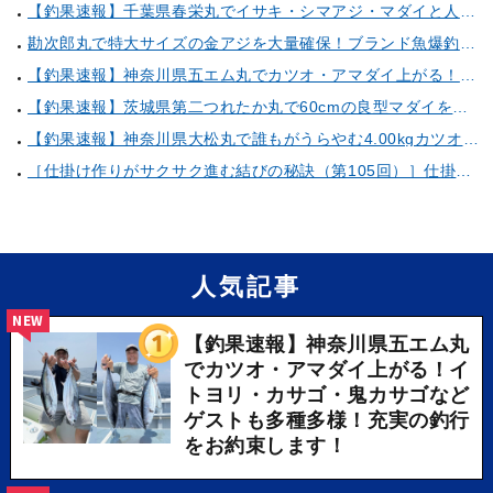
【釣果速報】千葉県春栄丸でイサキ・シマアジ・マダイと人気魚種続々ゲット！いろいろな魚との出会いを楽しみたい人は即予約を！
勘次郎丸で特大サイズの金アジを大量確保！ブランド魚爆釣の秘密は船長特製の「アレ」だった！【口コミ多数掲載】
【釣果速報】神奈川県五エム丸でカツオ・アマダイ上がる！イトヨリ・カサゴ・鬼カサゴなどゲストも多種多様！充実の釣行をお約束します！
【釣果速報】茨城県第二つれたか丸で60cmの良型マダイをキャッチ！アジのアタリも好調！人気者を一気にゲットできるリレー船が今、大人気！
【釣果速報】神奈川県大松丸で誰もがうらやむ4.00kgカツオをキャッチ！あなたも乗船して青物三昧しませんか？
［仕掛け作りがサクサク進む結びの秘訣（第105回）］仕掛け巻きの使い方②
人気記事
NEW
【釣果速報】神奈川県五エム丸
でカツオ・アマダイ上がる！イ
トヨリ・カサゴ・鬼カサゴなど
ゲストも多種多様！充実の釣行
をお約束します！