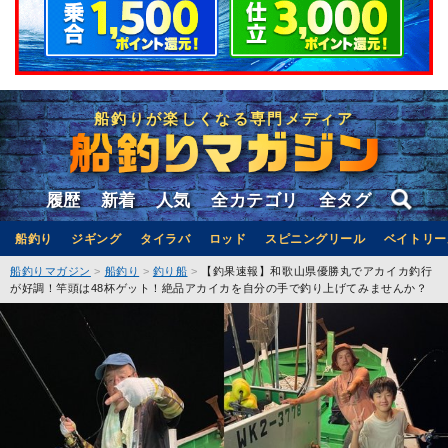
船釣りが楽しくなる専門メディア
履歴
新着
人気
全カテゴリ
全タグ
船釣り
ジギング
タイラバ
ロッド
スピニングリール
ベイトリー
船釣りマガジン
船釣り
釣り船
【釣果速報】和歌山県優勝丸でアカイカ釣行
が好調！竿頭は48杯ゲット！絶品アカイカを自分の手で釣り上げてみませんか？