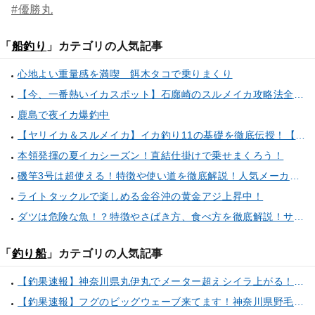
#優勝丸
「
船釣り
」カテゴリの人気記事
心地よい重量感を満喫 餌木タコで乗りまくり
【今、一番熱いイカスポット】石廊崎のスルメイカ攻略法全解説！（とび島丸／西伊豆 土肥恋人岬）
鹿島で夜イカ爆釣中
【ヤリイカ＆スルメイカ】イカ釣り11の基礎を徹底伝授！【中編】（喜平治丸／三浦半島剣崎間口港）
本領発揮の夏イカシーズン！直結仕掛けで乗せまくろう！
磯竿3号は超使える！特徴や使い道を徹底解説！人気メーカーのおすすめ磯竿もピックアップ！
ライトタックルで楽しめる金谷沖の黄金アジ上昇中！
ダツは危険な魚！？特徴やさばき方、食べ方を徹底解説！サヨリとの見分け方もご紹介
「
釣り船
」カテゴリの人気記事
【釣果速報】神奈川県丸伊丸でメーター超えシイラ上がる！夏の海のモンスターと勝負したいなら今すぐ予約を！
【釣果速報】フグのビッグウェーブ来てます！神奈川県野毛屋釣船店で38cmのショウサイフグGET！このチャンスを逃すな！