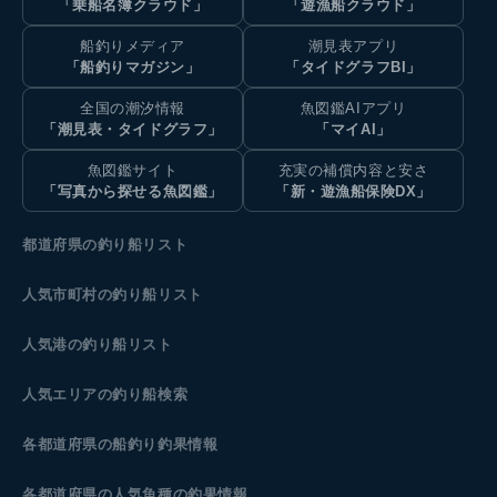
「乗船名簿クラウド」
「遊漁船クラウド」
船釣りメディア
潮見表アプリ
「船釣りマガジン」
「タイドグラフBI」
全国の潮汐情報
魚図鑑AIアプリ
「潮見表・タイドグラフ」
「マイAI」
魚図鑑サイト
充実の補償内容と安さ
「写真から探せる魚図鑑」
「新・遊漁船保険DX」
都道府県の釣り船リスト
人気市町村の釣り船リスト
人気港の釣り船リスト
人気エリアの釣り船検索
各都道府県の船釣り釣果情報
各都道府県の人気魚種の釣果情報