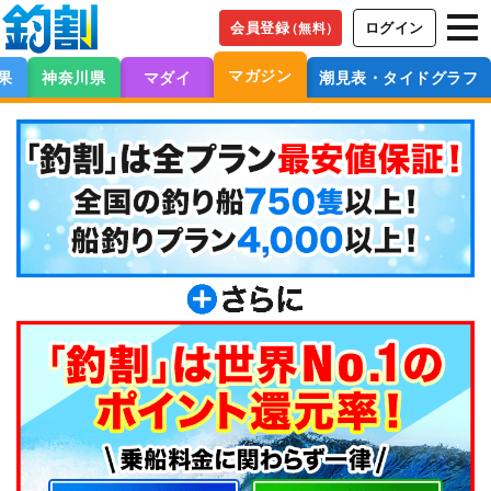
会員登録
ログイン
（無料）
マガジン
果
神奈川県
マダイ
潮見表・タイドグラフ