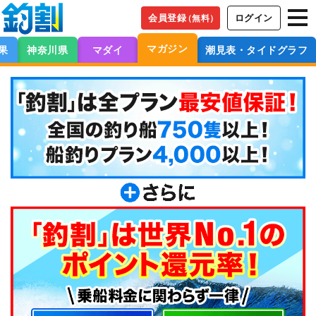
会員登録
ログイン
（無料）
マガジン
果
神奈川県
マダイ
潮見表・タイドグラフ