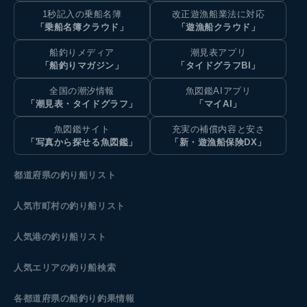
1秒記入の乗船名簿
改正遊漁船業法に対応
「乗船名簿クラウド」
「遊漁船クラウド」
船釣りメディア
潮見表アプリ
「船釣りマガジン」
「タイドグラフBI」
全国の潮汐情報
魚図鑑AIアプリ
「潮見表・タイドグラフ」
「マイAI」
魚図鑑サイト
充実の補償内容と安さ
「写真から探せる魚図鑑」
「新・遊漁船保険DX」
都道府県の釣り船リスト
人気市町村の釣り船リスト
人気港の釣り船リスト
人気エリアの釣り船検索
各都道府県の船釣り釣果情報