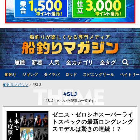
船釣りが楽しくなる専門メディア
履歴
新着
人気
全カテゴリ
全タグ
船釣り
ジギング
タイラバ
ロッド
スピニングリール
ベイトリー
船釣りマガジン
#SLJ
#SLJ
「#SLJ」のついた記事の一覧です。
ゼニス・ゼロシキスーパーライ
トスペックの最新ロングレング
スモデルは驚きの連続！？