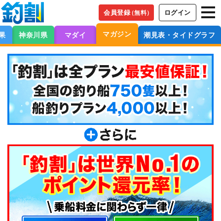
会員登録
ログイン
（無料）
マガジン
果
神奈川県
マダイ
潮見表・タイドグラフ