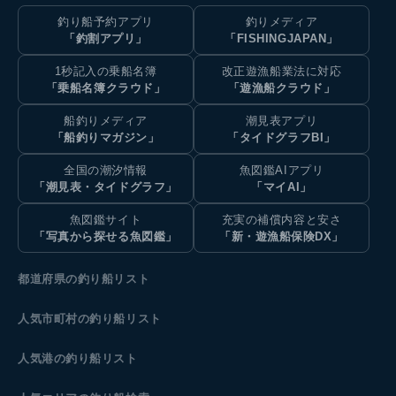
釣り船予約アプリ
釣りメディア
「釣割アプリ」
「FISHINGJAPAN」
1秒記入の乗船名簿
改正遊漁船業法に対応
「乗船名簿クラウド」
「遊漁船クラウド」
船釣りメディア
潮見表アプリ
「船釣りマガジン」
「タイドグラフBI」
全国の潮汐情報
魚図鑑AIアプリ
「潮見表・タイドグラフ」
「マイAI」
魚図鑑サイト
充実の補償内容と安さ
「写真から探せる魚図鑑」
「新・遊漁船保険DX」
都道府県の釣り船リスト
人気市町村の釣り船リスト
人気港の釣り船リスト