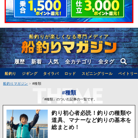
船釣りが楽しくなる専門メディア
履歴
新着
人気
全カテゴリ
全タグ
船釣り
ジギング
タイラバ
ロッド
スピニングリール
ベイトリー
船釣りマガジン
#種類
#種類
「#種類」のついた記事の一覧です。
釣り初心者必読！釣りの種類や
道具、マナーなど釣りの基本を
総まとめ！