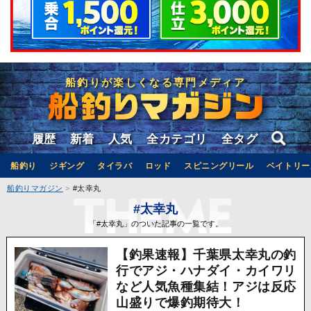
船釣りが楽しくなる専門メディア
履歴
新着
人気
全カテゴリ
全タグ
船釣り
ジギング
タイラバ
ロッド
スピニングリール
ベイトリー
船釣りマガジン
#太幸丸
#太幸丸
「#太幸丸」のついた記事の一覧です。
【釣果速報】千葉県太幸丸の釣
行でアジ・ハナダイ・カイワリ
など人気魚種集結！アジは反応
山盛りで爆釣期待大！