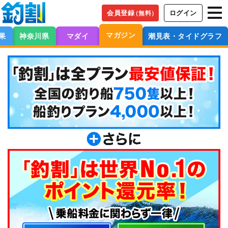
会員登録
ログイン
（無料）
マガジン
果
神奈川県
マダイ
潮見表・タイドグラフ