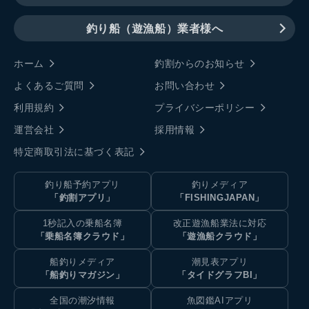
釣り船（遊漁船）業者様へ
ホーム
釣割からのお知らせ
よくあるご質問
お問い合わせ
利用規約
プライバシーポリシー
運営会社
採用情報
特定商取引法に基づく表記
釣り船予約アプリ
釣りメディア
「釣割アプリ」
「FISHINGJAPAN」
1秒記入の乗船名簿
改正遊漁船業法に対応
「乗船名簿クラウド」
「遊漁船クラウド」
船釣りメディア
潮見表アプリ
「船釣りマガジン」
「タイドグラフBI」
全国の潮汐情報
魚図鑑AIアプリ