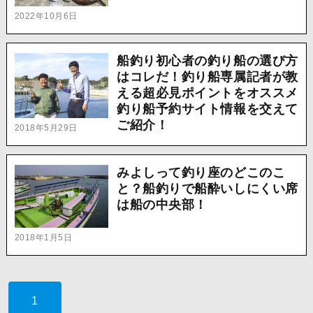
2022年10月6日
船釣り初心者の釣り船の選び方
はコレだ！釣り船専属記者が教
える超必見ポイントをオススメ
釣り船予約サイト情報を交えて
ご紹介！
2018年5月29日
みよしって釣り座のどこのこ
と？船釣りで船酔いしにくい席
は船の中央部！
2018年1月5日
1