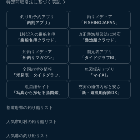
特定商取引法に基づく表記
釣り船予約アプリ
釣りメディア
「釣割アプリ」
「FISHINGJAPAN」
1秒記入の乗船名簿
改正遊漁船業法に対応
「乗船名簿クラウド」
「遊漁船クラウド」
船釣りメディア
潮見表アプリ
「船釣りマガジン」
「タイドグラフBI」
全国の潮汐情報
魚図鑑AIアプリ
「潮見表・タイドグラフ」
「マイAI」
魚図鑑サイト
充実の補償内容と安さ
「写真から探せる魚図鑑」
「新・遊漁船保険DX」
都道府県の釣り船リスト
人気市町村の釣り船リスト
人気港の釣り船リスト