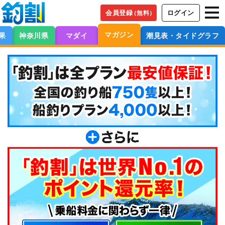
会員登録
ログイン
（無料）
マガジン
果
神奈川県
マダイ
潮見表・タイドグラフ