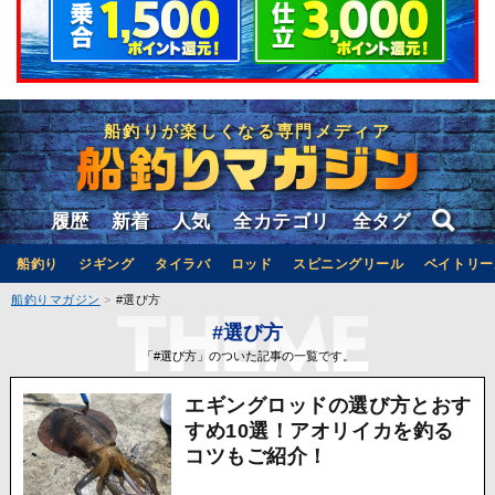
船釣りが楽しくなる専門メディア
履歴
新着
人気
全カテゴリ
全タグ
船釣り
ジギング
タイラバ
ロッド
スピニングリール
ベイトリー
船釣りマガジン
#選び方
#選び方
「#選び方」のついた記事の一覧です。
エギングロッドの選び方とおす
すめ10選！アオリイカを釣る
コツもご紹介！