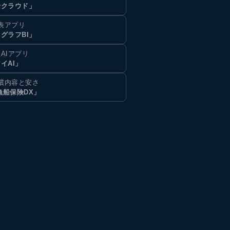
船クラウド」
表アプリ
グラフBI」
AIアプリ
イAI」
償内容と安さ
漁船保険DX」