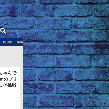
釣り船
隔週刊つり情報
釣り船予約サイト「釣割」
ちゃんで
cmのブリ
こそ挑戦