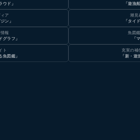
ラウド」
「遊漁
ディア
潮見
ガジン」
「タイド
汐情報
魚図鑑
ドグラフ」
「マ
イト
充実の補
る魚図鑑」
「新・遊