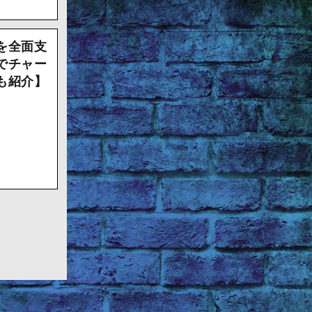
を全面支
でチャー
も紹介】