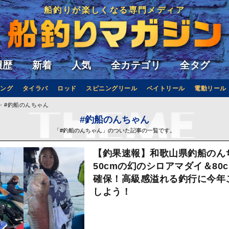
船釣りが楽しくなる専門メディア
履歴
新着
人気
全カテゴリ
全タグ
ング
タイラバ
ロッド
スピニングリール
ベイトリール
電動リール
#釣船のんちゃん
#釣船のんちゃん
「#釣船のんちゃん」のついた記事の一覧です。
【釣果速報】和歌山県釣船のん
50cmの幻のシロアマダイ＆80
確保！高級感溢れる釣行に今年
しよう！