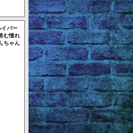
ハイパー
羨む憧れ
んちゃん