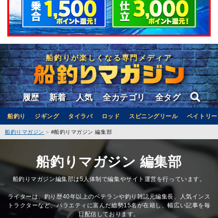
船釣りが楽しくなる専門メディア
履歴
新着
人気
全カテゴリ
全タグ
船釣り
ジギング
タイラバ
ロッド
スピニングリール
ベイトリー
船釣りマガジン
#船釣りマガジン 編集部
船釣りマガジン 編集部
船釣りマガジン編集部は5人体制で編集やサイト運営を行っています。
ライターは、釣り歴40年以上のベテランや釣り雑誌元編集長、人気インス
トラクターなど、バラエティに富んだ総勢15名が在籍し、幅広い記事を毎
日配信しております。