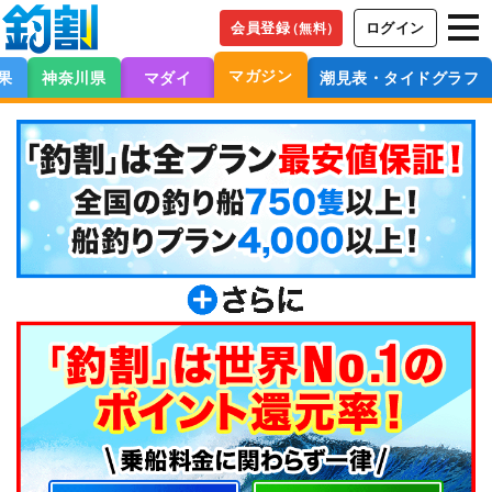
会員登録
ログイン
（無料）
マガジン
果
神奈川県
マダイ
潮見表・タイドグラフ