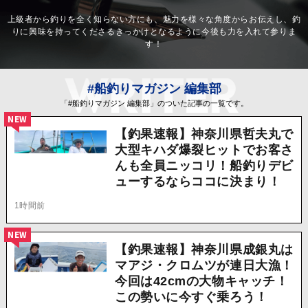
上級者から釣りを全く知らない方にも、魅力を様々な角度からお伝えし、釣
りに興味を持ってくださるきっかけとなるように今後も力を入れて参りま
す！
#船釣りマガジン 編集部
「#船釣りマガジン 編集部」のついた記事の一覧です。
NEW
【釣果速報】神奈川県哲夫丸で
大型キハダ爆裂ヒットでお客さ
んも全員ニッコリ！船釣りデビ
ューするならココに決まり！
1時間前
NEW
【釣果速報】神奈川県成銀丸は
マアジ・クロムツが連日大漁！
今回は42cmの大物キャッチ！
この勢いに今すぐ乗ろう！