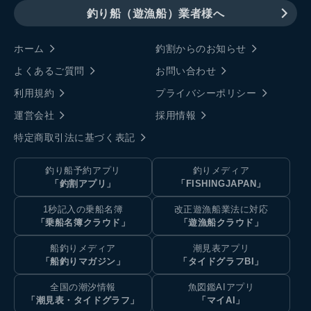
釣り船（遊漁船）業者様へ
ホーム
釣割からのお知らせ
よくあるご質問
お問い合わせ
利用規約
プライバシーポリシー
運営会社
採用情報
特定商取引法に基づく表記
釣り船予約アプリ
釣りメディア
「釣割アプリ」
「FISHINGJAPAN」
1秒記入の乗船名簿
改正遊漁船業法に対応
「乗船名簿クラウド」
「遊漁船クラウド」
船釣りメディア
潮見表アプリ
「船釣りマガジン」
「タイドグラフBI」
全国の潮汐情報
魚図鑑AIアプリ
「潮見表・タイドグラフ」
「マイAI」