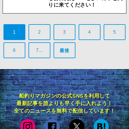
りに来てください！
1
2
3
4
5
6
7...
最後
船釣りマガジンの公式SNSを利用して
最新記事を誰よりも早く手に入れよう！
全てのニュースを無料で配信しています！