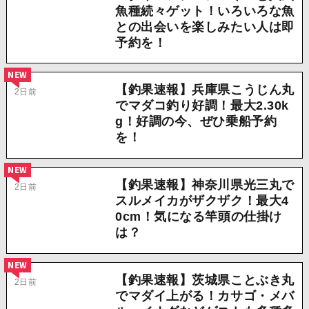
魚種続々ゲット！いろいろな魚
との出会いを楽しみたい人は即
予約を！
NEW
【釣果速報】兵庫県こうじん丸
2日前
でマダコ釣り好調！最大2.30k
g！好調の今、ぜひ乗船予約
を！
NEW
【釣果速報】神奈川県光三丸で
2日前
スルメイカがザクザク！最大4
0cm！気になる竿頭の仕掛け
は？
NEW
【釣果速報】茨城県ことぶき丸
2日前
でマダイ上がる！カサゴ・メバ