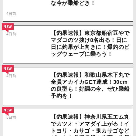
な今が乗船どき！
4日前
NEW
【釣果速報】東京都船宿豆やで
4日前
マダコのツ抜け8名出る！日に
日に釣果が上向きに！爆釣のビ
ッグウェーブに乗ろう！
NEW
【釣果速報】和歌山県木下丸で
4日前
全員アカイカGET達成！30cm
の良型も！好調の今、ぜひ乗船
予約を！
NEW
【釣果速報】神奈川県五エム丸
5日前
でカツオ・アマダイ上がる！イ
トヨリ・カサゴ・鬼カサゴなど