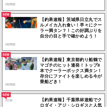
1時間前
NEW
【釣果速報】茨城県日立丸でス
ルメイカ入れ食い！早々にクー
ラー満タン？！この好調ぶりを
自分の目と手で確かめよう！
1時間前
NEW
【釣果速報】東京都釣り船鶴で
マゴチのヒット連発！トップ8
本でクーラーボックス満タン！
存分にファイトを楽しめる今が
乗船どき！
2時間前
NEW
【釣果速報】千葉県林遊船でク
2日前
ロダイ・アジ・シロギスと人気