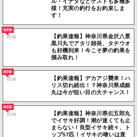
ル・イナダなどゲストも多種多
様！充実の釣行をお約束しま
す！
NEW
【釣果速報】神奈川県金沢八景
3日前
黒川丸でアタリ頻発、タチウオ
も好機到来！今こそ夢の釣果を
掴み取れ！
NEW
【釣果速報】デカアジ襲来！ハ
3日前
リス切れ続出！？神奈川県成銀
丸は今が狙い目の大チャンス！
NEW
【釣果速報】神奈川県伝五郎丸
3日前
でイサキ好調！潮が速くても止
まらない！良型イサキ続々、ト
ップ57匹！イサキの喰いは衰