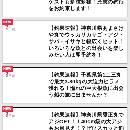
ゲストも多種多様！充実の釣行
をお約束します！
NEW
【釣果速報】神奈川県あまさけ
5日前
や丸でウッカリカサゴ・アジ・
サバ・イサキと幅広くヒット！
いろいろな魚との出会いを楽し
みたい人は即予約を！
NEW
【釣果速報】千葉県第1二三丸
5日前
で最大3.80kgの大迫力ヒラメ
獲れる！憧れの巨大根魚に出会
う船の旅に出ませんか？
NEW
【釣果速報】神奈川県愛正丸で
5日前
アジGET！！40cm級の大アジ
もお目見え！？ぜひスカッと釣