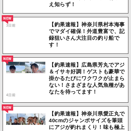
え知らず！
NEW
【釣果速報】神奈川県村本海事
3日前
でマダイ確保！外道豊富で、記
録狙いさん大注目の釣り船で
す！
NEW
【釣果速報】広島県芳丸でアジ
＆イサキ好調！ゲストも豪華で
掛かるたびにワクワクが止まら
ない！さまざまな人気魚種があ
なたを待ってます！
4日前
NEW
【釣果速報】神奈川県愛正丸で
40cmのジャンボサイズを筆頭
にアジが釣れまくり！味も極上