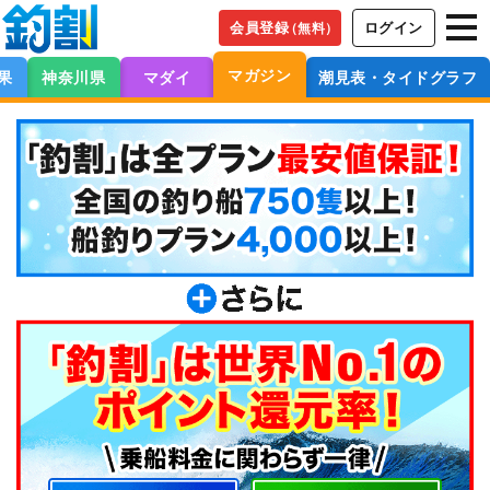
会員登録
ログイン
（無料）
マガジン
果
神奈川県
マダイ
潮見表・タイドグラフ