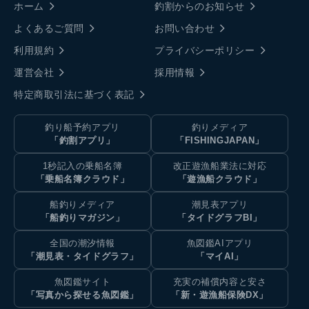
ホーム
釣割からのお知らせ
よくあるご質問
お問い合わせ
利用規約
プライバシーポリシー
運営会社
採用情報
特定商取引法に基づく表記
釣り船予約アプリ
釣りメディア
「釣割アプリ」
「FISHINGJAPAN」
1秒記入の乗船名簿
改正遊漁船業法に対応
「乗船名簿クラウド」
「遊漁船クラウド」
船釣りメディア
潮見表アプリ
「船釣りマガジン」
「タイドグラフBI」
全国の潮汐情報
魚図鑑AIアプリ
「潮見表・タイドグラフ」
「マイAI」
魚図鑑サイト
充実の補償内容と安さ
「写真から探せる魚図鑑」
「新・遊漁船保険DX」