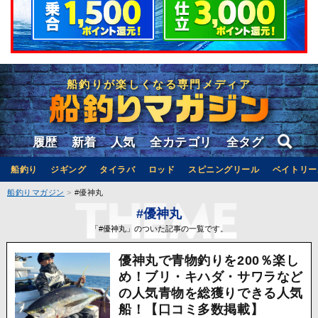
船釣りが楽しくなる専門メディア
履歴
新着
人気
全カテゴリ
全タグ
船釣り
ジギング
タイラバ
ロッド
スピニングリール
ベイトリー
船釣りマガジン
#優神丸
#優神丸
「#優神丸」のついた記事の一覧です。
優神丸で青物釣りを200％楽し
め！ブリ・キハダ・サワラなど
の人気青物を総獲りできる人気
船！【口コミ多数掲載】