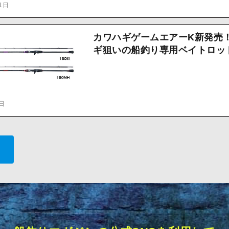
1日
カワハギゲームエアーK新発売
ギ狙いの船釣り専用ベイトロッ
5日