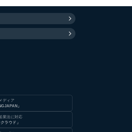
メディア
NGJAPAN」
船業法に対応
船クラウド」