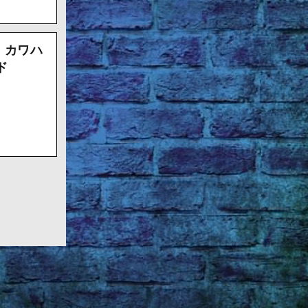
！カワハ
ド