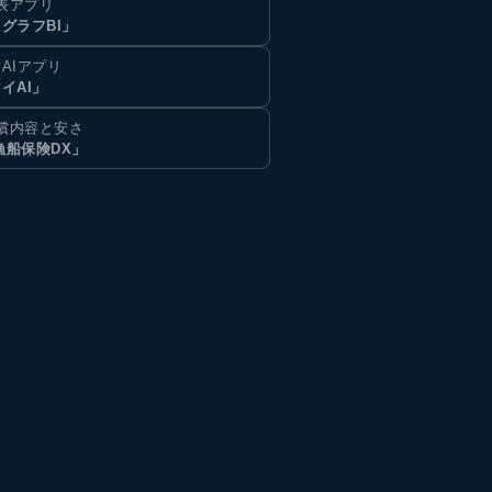
表アプリ
グラフBI」
AIアプリ
イAI」
償内容と安さ
漁船保険DX」