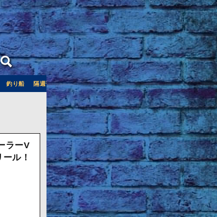
釣り船
隔週刊つり情報
釣り船予約サイト「釣割」
ーラーV
リール！