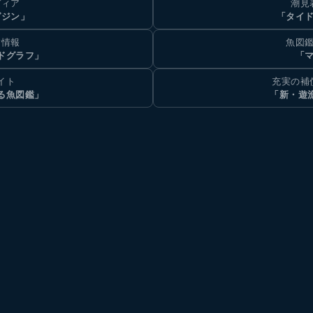
ディア
潮見
ガジン」
「タイド
汐情報
魚図鑑
ドグラフ」
「マ
イト
充実の補
る魚図鑑」
「新・遊