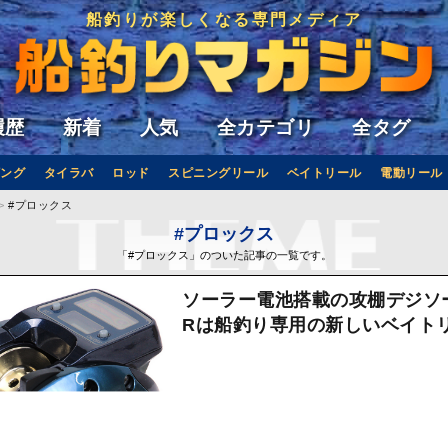
船釣りが楽しくなる専門メディア
履歴
新着
人気
全カテゴリ
全タグ
ング
タイラバ
ロッド
スピニングリール
ベイトリール
電動リール
#プロックス
#プロックス
「#プロックス」のついた記事の一覧です。
ソーラー電池搭載の攻棚デジソ
Rは船釣り専用の新しいベイト