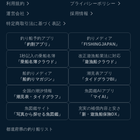
利用規約
プライバシーポリシー
運営会社
採用情報
特定商取引法に基づく表記
釣り船予約アプリ
釣りメディア
「釣割アプリ」
「FISHINGJAPAN」
1秒記入の乗船名簿
改正遊漁船業法に対応
「乗船名簿クラウド」
「遊漁船クラウド」
船釣りメディア
潮見表アプリ
「船釣りマガジン」
「タイドグラフBI」
全国の潮汐情報
魚図鑑AIアプリ
「潮見表・タイドグラフ」
「マイAI」
魚図鑑サイト
充実の補償内容と安さ
「写真から探せる魚図鑑」
「新・遊漁船保険DX」
都道府県の釣り船リスト