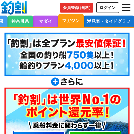
会員登録
ログイン
（無料）
マガジン
果
神奈川県
マダイ
潮見表・タイドグラフ