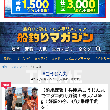
船釣りが楽しくなる専門メディア
履歴
新着
人気
全カテゴリ
全タグ
船釣り
ジギング
タイラバ
ロッド
スピニングリール
ベイトリー
船釣りマガジン
#こうじん丸
#こうじん丸
「#こうじん丸」のついた記事の一覧です。
NEW
【釣果速報】兵庫県こうじん丸
でマダコ釣り好調！最大2.30k
g！好調の今、ぜひ乗船予約
を！