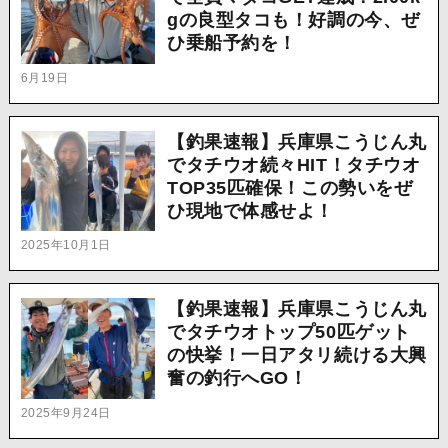
gの良型タコも！好調の今、ぜ
ひ乗船予約を！
6月19日
【釣果速報】兵庫県こうじん丸
でタチウオ続々HIT！タチウオ
TOP35匹確保！この勢いをぜ
ひ現地で体感せよ！
2025年10月1日
【釣果速報】兵庫県こうじん丸
でタチウオトップ50匹ゲット
の快挙！一日アタリ続ける大興
奮の釣行へGO！
2025年9月24日